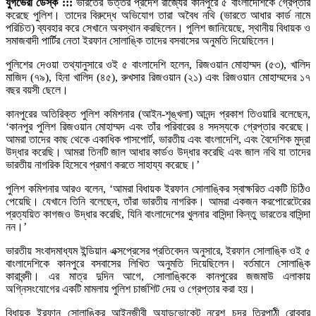
যুগভেরী ডেস্ক :::
ভারতের উত্তর প্রদেশ রাজ্যের কানপুরে ৫ বাংলাদেশিকে গ্রেপ্তার
করেছে পুলিশ। তাদের বিরুদ্ধে অভিযোগ তারা অবৈধ নথি (ভারতে আধার কার্ড নামে
পরিচিত) ব্যবহার করে সেখানে অবস্থান করছিলেন। পুলিশ জানিয়েছে, স্থানীয় বিধায়ক ও
সমাজবাদী পার্টির নেতা ইরফান সোলাঙ্কি তাদের বসবাসের অনুমতি দিয়েছিলেন।
পুলিশের দেওয়া তথ্যানুসারে ওই ৫ বাংলাদেশি হলেন, রিজওয়ান মোহাম্মদ (৫৩), খালিদ
মাজিদ (৭৯), হিনা খালিদ (৪৫), রুখসার রিজওয়ান (২১) এবং রিজওয়ান মোহাম্মদের ১৭
বছর বয়সী ছেলে।
কানপুরের অতিরিক্ত পুলিশ কমিশনার (আইন-শৃঙ্খলা) আনন্দ প্রকাশ তিওয়ারি বলেছেন,
‘কানপুর পুলিশ রিজওয়ান মোহাম্মদ এবং তাঁর পরিবারের ৪ সদস্যকে গ্রেপ্তার করেছে।
আমরা তাদের কাছ থেকে একাধিক পাসপোর্ট, ভারতীয় এবং বাংলাদেশি, এবং বৈদেশিক মুদ্রা
উদ্ধার করেছি। আমরা তিনটি জাল আধার কার্ডও উদ্ধার করেছি এবং জাল নথি যা তাদের
ভারতীয় নাগরিক হিসেবে প্রমাণ করতে সাহায্য করেছে।’
পুলিশ কমিশনার আরও বলেন, ‘আমরা বিধায়ক ইরফান সোলাঙ্কির স্বাক্ষরিত একটি চিঠিও
পেয়েছি। যেখানে তিনি বলেছেন, তাঁরা ভারতীয় নাগরিক। আমরা একজন করপোরেটেরের
প্রত্যয়িত কাগজও উদ্ধার করেছি, যিনি বাংলাদেশের খুলনার বাসিন্দা কিন্তু ভারতের বাসিন্দা
নন।’
ভারতীয় সংবাদমাধ্যম ইন্ডিয়ান এক্সপ্রেসের প্রতিবেদন অনুসারে, ইরফান সোলাঙ্কি ওই ৫
বাংলাদেশিকে কানপুরে বসবাসের লিখিত অনুমতি দিয়েছিলেন। বর্তমানে সোলাঙ্কি
কারাবন্দী। এর মাত্র দুদিন আগে, সোলাঙ্কিকে কানপুরের জজমাউ এলাকায়
অগ্নিসংযোগের একটি মামলায় পুলিশ চার্জশিট দেয় ও গ্রেপ্তার করা হয়।
বিধায়ক ইরফান সোলাঙ্কির আইনজীবী অ্যাডভোকেট নরেশ চন্দ্র ত্রিপাঠী রোববার