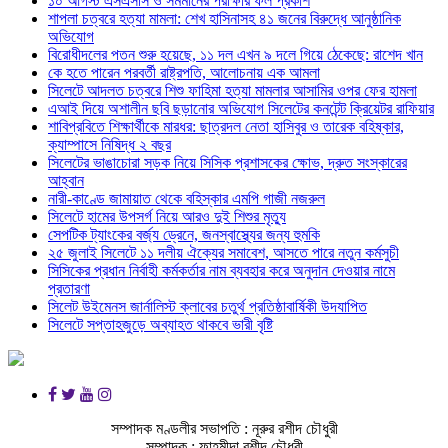
১০ আগস্ট এসএসসি ও সমমানের পরীক্ষার ফল প্রকাশ
শাপলা চত্বরে হত্যা মামলা: শেখ হাসিনাসহ ৪১ জনের বিরুদ্ধে আনুষ্ঠানিক
অভিযোগ
বিরোধীদলের পতন শুরু হয়েছে, ১১ দল এখন ৯ দলে গিয়ে ঠেকেছে: রাশেদ খান
কে হতে পারেন পরবর্তী রাষ্ট্রপতি, আলোচনায় এক আমলা
সিলেটে আদলত চত্বরে শিশু ফাহিমা হত্যা মামলার আসামির ওপর ফের হামলা
এআই দিয়ে অশালীন ছবি ছড়ানোর অভিযোগ সিলেটের কনটেন্ট ক্রিয়েটর রাফিয়ার
শাবিপ্রবিতে শিক্ষার্থীকে মারধর: ছাত্রদল নেতা হাসিবুর ও তারেক বহিষ্কার,
ক্যাম্পাসে নিষিদ্ধ ২ বছর
সিলেটের ভাঙাচোরা সড়ক নিয়ে সিসিক প্রশাসকের ক্ষোভ, দ্রুত সংস্কারের
আহ্বান
নারী-কাণ্ডে জামায়াত থেকে বহিস্কার এমপি গাজী নজরুল
সিলেটে হামের উপসর্গ নিয়ে আরও দুই শিশুর মৃত্যু
সেপটিক ট্যাংকের বর্জ্য ড্রেনে, জনস্বাস্থ্যের জন্য হুমকি
২৫ জুলাই সিলেটে ১১ দলীয় ঐক্যের সমাবেশ, আসতে পারে নতুন কর্মসুচী
সিসিকের প্রধান নির্বাহী কর্মকর্তার নাম ব্যবহার করে অনুদান দেওয়ার নামে
প্রতারণা
সিলেট উইমেনস জার্নালিস্ট ক্লাবের চতুর্থ প্রতিষ্ঠাবার্ষিকী উদযাপিত
সিলেটে সপ্তাহজুড়ে অব্যাহত থাকবে ভারী বৃষ্টি
সম্পাদক মণ্ডলীর সভাপতি : নূরুর রশীদ চৌধুরী
সম্পাদক : ফাহমীদা রশীদ চৌধুরী