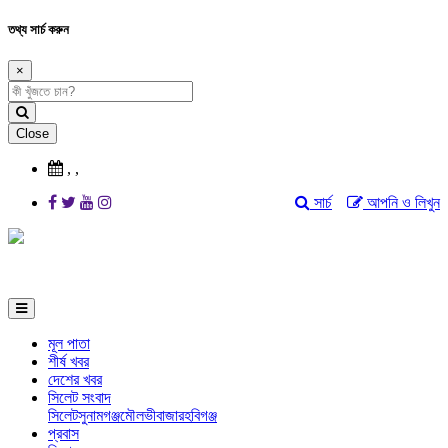
তথ্য সার্চ করুন
×
Close
,
,
সার্চ
আপনি ও লিখুন
মূল পাতা
শীর্ষ খবর
দেশের খবর
সিলেট সংবাদ
সিলেট
সুনামগঞ্জ
মৌলভীবাজার
হবিগঞ্জ
প্রবাস