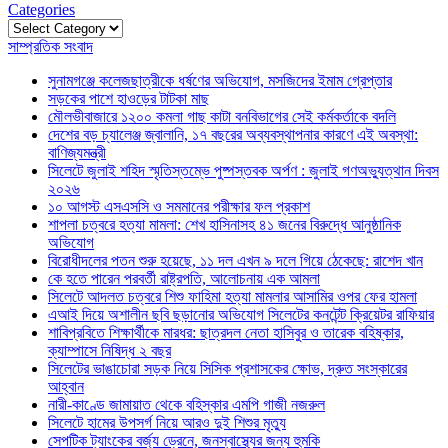
Categories
Categories
সাম্প্রতিক সংবাদ
সুনামগঞ্জে কলেজছাত্রীকে ধর্ষণের অভিযোগ, মসজিদের ইমাম গ্রেপ্তার
সড়কের পাশে হাওড়ের টাটকা মাছ
মৌলভীবাজারে ১২০০ কমলা গাছ কাটা বনবিভাগের সেই কর্মকর্তাকে বদলি
দেশের বড় চ্যালেঞ্জ জ্বালানি, ১৭ বছরের অব্যবস্থাপনার কারণে এই অবস্থা:
বাণিজ্যমন্ত্রী
সিলেটে জুলাই শহিদ স্মৃতিস্তম্ভে পুষ্পস্তবক অর্পণ : জুলাই গণঅভ্যুত্থান দিবস
২০২৬
১০ আগস্ট এসএসসি ও সমমানের পরীক্ষার ফল প্রকাশ
শাপলা চত্বরে হত্যা মামলা: শেখ হাসিনাসহ ৪১ জনের বিরুদ্ধে আনুষ্ঠানিক
অভিযোগ
বিরোধীদলের পতন শুরু হয়েছে, ১১ দল এখন ৯ দলে গিয়ে ঠেকেছে: রাশেদ খান
কে হতে পারেন পরবর্তী রাষ্ট্রপতি, আলোচনায় এক আমলা
সিলেটে আদলত চত্বরে শিশু ফাহিমা হত্যা মামলার আসামির ওপর ফের হামলা
এআই দিয়ে অশালীন ছবি ছড়ানোর অভিযোগ সিলেটের কনটেন্ট ক্রিয়েটর রাফিয়ার
শাবিপ্রবিতে শিক্ষার্থীকে মারধর: ছাত্রদল নেতা হাসিবুর ও তারেক বহিষ্কার,
ক্যাম্পাসে নিষিদ্ধ ২ বছর
সিলেটের ভাঙাচোরা সড়ক নিয়ে সিসিক প্রশাসকের ক্ষোভ, দ্রুত সংস্কারের
আহ্বান
নারী-কাণ্ডে জামায়াত থেকে বহিস্কার এমপি গাজী নজরুল
সিলেটে হামের উপসর্গ নিয়ে আরও দুই শিশুর মৃত্যু
সেপটিক ট্যাংকের বর্জ্য ড্রেনে, জনস্বাস্থ্যের জন্য হুমকি