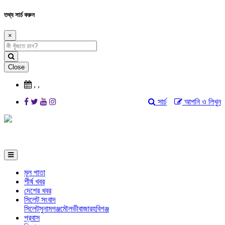
তথ্য সার্চ করুন
×
Close
,
,
সার্চ
আপনি ও লিখুন
মূল পাতা
শীর্ষ খবর
দেশের খবর
সিলেট সংবাদ
সিলেট
সুনামগঞ্জ
মৌলভীবাজার
হবিগঞ্জ
প্রবাস