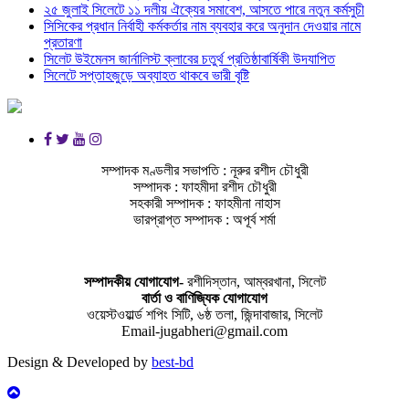
২৫ জুলাই সিলেটে ১১ দলীয় ঐক্যের সমাবেশ, আসতে পারে নতুন কর্মসুচী
সিসিকের প্রধান নির্বাহী কর্মকর্তার নাম ব্যবহার করে অনুদান দেওয়ার নামে
প্রতারণা
সিলেট উইমেনস জার্নালিস্ট ক্লাবের চতুর্থ প্রতিষ্ঠাবার্ষিকী উদযাপিত
সিলেটে সপ্তাহজুড়ে অব্যাহত থাকবে ভারী বৃষ্টি
সম্পাদক মণ্ডলীর সভাপতি : নূরুর রশীদ চৌধুরী
সম্পাদক : ফাহমীদা রশীদ চৌধুরী
সহকারী সম্পাদক : ফাহমীনা নাহাস
ভারপ্রাপ্ত সম্পাদক : অপূর্ব শর্মা
সম্পাদকীয় যােগাযোগ-
রশীদিস্তান, আম্বরখানা, সিলেট
বার্তা ও বাণিজ্যিক যোগাযােগ
ওয়েস্টওয়ার্ল্ড শপিং সিটি, ৬ষ্ঠ তলা, জিন্দাবাজার, সিলেট
Email-jugabheri@gmail.com
Design & Developed by
best-bd