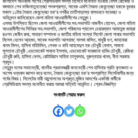
বাংলাদেশ আওয়ামী লীগের প্রেসিডিয়াম সদস্য হিসেবে মনোনীত হওয়ায় বেগম রোকেয়া ও
বঙ্গমাতা শেখ ফজিলাতুনন্নেছা পদকপ্রাপ্ত, সাবেক এমপি সৈয়দা জেবুন্নেছা হককে বুধবার
সকাল ১১টায় সৈয়দা জেবুন্নেছা হক’র নগরীর তাতীপাড়াস্থ বাসভবনে শুভেচ্ছা ও
অভিনন্দন জানিয়েছেন জেলা মহিলা আওয়ামীলীগের নেতৃবৃন্দ।
এসময় উপস্থিত ছিলেন জেলা আওয়ামীলীগের সহ-সভাপতি নাজনীন হোসেন, জেলা মহিলা
আওয়ামীলীগের সিনিয়র সহ-সভাপতি, জেলা পরিষদের প্যানেল চেয়ারম্যান আমাতুজ জাহুরা
রওশন জেবীন রুবা, সাধারণ সম্পাদক ও জাতীয় মহিলা সংস্থা সিলেট জেলা শাখার সভাপতি
মিসেস হেলেন আ্হমদ, সাবেক সভাপতি আলহাজ¦ সালমা বাসিত, মাধুরী গুণ, জাহানারা
খানম মিলন, হাসিনা মহিউদ্দিন, লেখক ও কবি আহমেদুল হক চৌধুরী বেলাল, সাজনা
সুলতানা চৌধুরী .এডভোকেট সাবানা ইসলাম, এডভোকেট ফারজানা হাবিব চৌধুরী, রেজিয়া
চৌধুরী রুবি, হাসিনা বেগম, রোটারিয়ান সাহিদা তালুকদার, নুরুন্নাহার খানম, বীনা সরকার
প্রমুখ।
নেতৃবৃন্দ দলের সভানেত্রী, মাননীয় প্রধানমন্ত্রী জননেত্রী শেখ হাসিনার প্রতি কৃতজ্ঞতা ও
অশেষ ধন্যবাদ জ্ঞাপন করে বলেন, সৈয়দা জেবুন্নেছা হক’র পদপ্রাপ্তি সিলেটবাসীর জন্য
গর্বের বিষয়। সিলেটের নারী আন্দোলনের অগ্রদূত,মুজিব আদর্শের একনিষ্ঠ কর্মীকে
প্রেসিডিয়াম সদস্য মনোনীত করায় আমরা সত্যিই আনন্দিত। প্রেস-বিজ্ঞপ্তি
সংবাদটি শেয়ার করুন