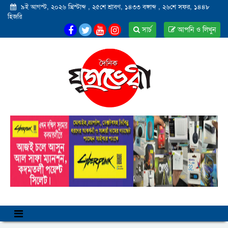
৯ই আগস্ট, ২০২৬ খ্রিস্টাব্দ
,
২৫শে শ্রাবণ, ১৪৩৩ বঙ্গাব্দ
,
২৬শে সফর, ১৪৪৮
হিজরি
সার্চ
আপনি ও লিখুন