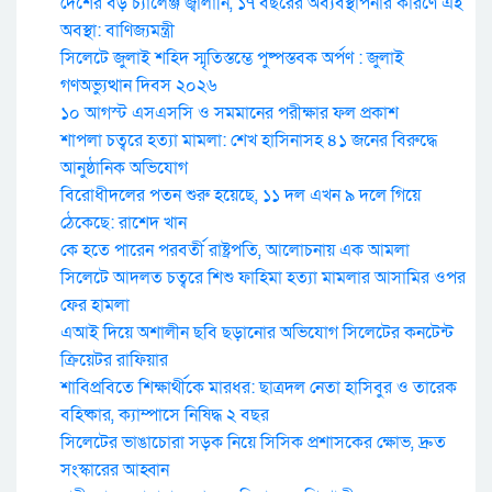
দেশের বড় চ্যালেঞ্জ জ্বালানি, ১৭ বছরের অব্যবস্থাপনার কারণে এই
অবস্থা: বাণিজ্যমন্ত্রী
সিলেটে জুলাই শহিদ স্মৃতিস্তম্ভে পুষ্পস্তবক অর্পণ : জুলাই
গণঅভ্যুত্থান দিবস ২০২৬
১০ আগস্ট এসএসসি ও সমমানের পরীক্ষার ফল প্রকাশ
শাপলা চত্বরে হত্যা মামলা: শেখ হাসিনাসহ ৪১ জনের বিরুদ্ধে
আনুষ্ঠানিক অভিযোগ
বিরোধীদলের পতন শুরু হয়েছে, ১১ দল এখন ৯ দলে গিয়ে
ঠেকেছে: রাশেদ খান
কে হতে পারেন পরবর্তী রাষ্ট্রপতি, আলোচনায় এক আমলা
সিলেটে আদলত চত্বরে শিশু ফাহিমা হত্যা মামলার আসামির ওপর
ফের হামলা
এআই দিয়ে অশালীন ছবি ছড়ানোর অভিযোগ সিলেটের কনটেন্ট
ক্রিয়েটর রাফিয়ার
শাবিপ্রবিতে শিক্ষার্থীকে মারধর: ছাত্রদল নেতা হাসিবুর ও তারেক
বহিষ্কার, ক্যাম্পাসে নিষিদ্ধ ২ বছর
সিলেটের ভাঙাচোরা সড়ক নিয়ে সিসিক প্রশাসকের ক্ষোভ, দ্রুত
সংস্কারের আহ্বান