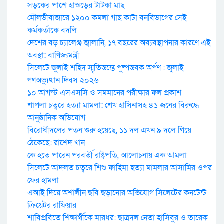
সড়কের পাশে হাওড়ের টাটকা মাছ
মৌলভীবাজারে ১২০০ কমলা গাছ কাটা বনবিভাগের সেই
কর্মকর্তাকে বদলি
দেশের বড় চ্যালেঞ্জ জ্বালানি, ১৭ বছরের অব্যবস্থাপনার কারণে এই
অবস্থা: বাণিজ্যমন্ত্রী
সিলেটে জুলাই শহিদ স্মৃতিস্তম্ভে পুষ্পস্তবক অর্পণ : জুলাই
গণঅভ্যুত্থান দিবস ২০২৬
১০ আগস্ট এসএসসি ও সমমানের পরীক্ষার ফল প্রকাশ
শাপলা চত্বরে হত্যা মামলা: শেখ হাসিনাসহ ৪১ জনের বিরুদ্ধে
আনুষ্ঠানিক অভিযোগ
বিরোধীদলের পতন শুরু হয়েছে, ১১ দল এখন ৯ দলে গিয়ে
ঠেকেছে: রাশেদ খান
কে হতে পারেন পরবর্তী রাষ্ট্রপতি, আলোচনায় এক আমলা
সিলেটে আদলত চত্বরে শিশু ফাহিমা হত্যা মামলার আসামির ওপর
ফের হামলা
এআই দিয়ে অশালীন ছবি ছড়ানোর অভিযোগ সিলেটের কনটেন্ট
ক্রিয়েটর রাফিয়ার
শাবিপ্রবিতে শিক্ষার্থীকে মারধর: ছাত্রদল নেতা হাসিবুর ও তারেক