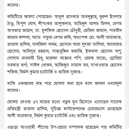
কাদের।
কমিটিতে জায়গা পেয়েছেন- আবুল হাসনাত আবদুল্লাহ, নুরুল ইসলাম
ঠাণ্ডু, বিপুল ঘোষ, দীপংকর তালুকদার, আমিনুল আলম মিলন, বেগম
আখতার জাহান, ডা. মুশফিক হোসেন চৌধুরী, মেরিনা জামান, পারভীন
জামান কল্পনা, অ্যাড. সফুরা বেগম রুমি, অধ্যাপক মো. আলী আরাফাত,
তারানা হালিম, সানজিদা খানম, হোসনে আরা লুৎফা ডালিয়া, আনোয়ার
হোসেন, আনিসুর রহমান, সাহাবুদ্দিন ফরাজি, ইকবাল হোসেন অপু,
গোলাম রাব্বানী চিনু, মারুফা আক্তার পপি, রেমন্ড আরেং, গ্লোরিয়া
সরকার ঝর্ণা, সাঈদ খোকন, আজিজুস সামাদ ডন, সাখাওয়াত হোসেন
শফিক, নির্মল কুমার চ্যাটার্জি ও তারিক সুজাত।
বাকি একজনের নাম পরে ঘোষণা করা হবে বলে জানান ওবায়দুল
কাদের।
ঘোষণা দেওয়া ২৭ নামের মধ্যে নতুন মুখ হিসেবে এসেছেন সাবেক
প্রতিমন্ত্রী তারানা হালিম, সুচিন্তা ফাউন্ডেশনের চেয়ারম্যান মোহাম্মদ
আলী আরাফাত, নির্মল কুমার চ্যাটার্জি এবং তারিক সুজাত।
এছাড়া আওয়ামী লীগের উপ-প্রচার সম্পাদক হয়েছেন গত কমিটির