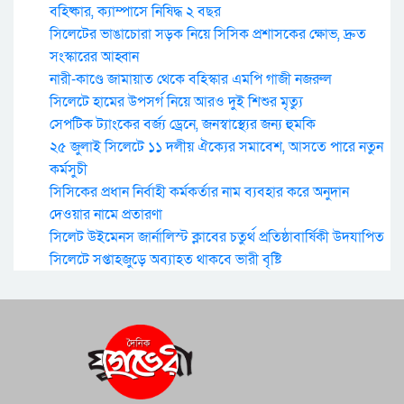
বহিষ্কার, ক্যাম্পাসে নিষিদ্ধ ২ বছর
সিলেটের ভাঙাচোরা সড়ক নিয়ে সিসিক প্রশাসকের ক্ষোভ, দ্রুত
সংস্কারের আহ্বান
নারী-কাণ্ডে জামায়াত থেকে বহিস্কার এমপি গাজী নজরুল
সিলেটে হামের উপসর্গ নিয়ে আরও দুই শিশুর মৃত্যু
সেপটিক ট্যাংকের বর্জ্য ড্রেনে, জনস্বাস্থ্যের জন্য হুমকি
২৫ জুলাই সিলেটে ১১ দলীয় ঐক্যের সমাবেশ, আসতে পারে নতুন
কর্মসুচী
সিসিকের প্রধান নির্বাহী কর্মকর্তার নাম ব্যবহার করে অনুদান
দেওয়ার নামে প্রতারণা
সিলেট উইমেনস জার্নালিস্ট ক্লাবের চতুর্থ প্রতিষ্ঠাবার্ষিকী উদযাপিত
সিলেটে সপ্তাহজুড়ে অব্যাহত থাকবে ভারী বৃষ্টি