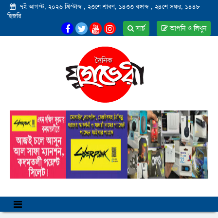
৭ই আগস্ট, ২০২৬ খ্রিস্টাব্দ
,
২৩শে শ্রাবণ, ১৪৩৩ বঙ্গাব্দ
,
২৪শে সফর, ১৪৪৮
হিজরি
সার্চ
আপনি ও লিখুন