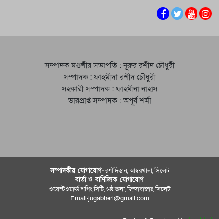
সম্পাদক মণ্ডলীর সভাপতি : নূরুর রশীদ চৌধুরী
সম্পাদক : ফাহমীদা রশীদ চৌধুরী
সহকারী সম্পাদক : ফাহমীনা নাহাস
ভারপ্রাপ্ত সম্পাদক : অপূর্ব শর্মা
সম্পাদকীয় যােগাযোগ-
রশীদিস্তান, আম্বরখানা, সিলেট
বার্তা ও বাণিজ্যিক যোগাযােগ
ওয়েস্টওয়ার্ল্ড শপিং সিটি, ৬ষ্ঠ তলা, জিন্দাবাজার, সিলেট
Email-jugabheri@gmail.com