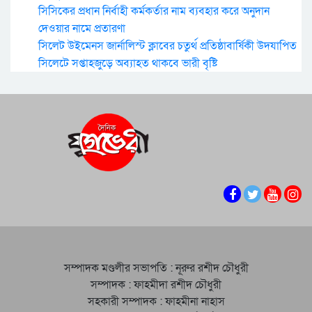
সিসিকের প্রধান নির্বাহী কর্মকর্তার নাম ব্যবহার করে অনুদান
দেওয়ার নামে প্রতারণা
সিলেট উইমেনস জার্নালিস্ট ক্লাবের চতুর্থ প্রতিষ্ঠাবার্ষিকী উদযাপিত
সিলেটে সপ্তাহজুড়ে অব্যাহত থাকবে ভারী বৃষ্টি
সম্পাদক মণ্ডলীর সভাপতি : নূরুর রশীদ চৌধুরী
সম্পাদক : ফাহমীদা রশীদ চৌধুরী
সহকারী সম্পাদক : ফাহমীনা নাহাস