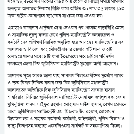
সঙ্গে ওই বছরে সব ধরনের রাজস্ব আয় থেকে ও বিভিন্ন সময়ে মামলার
জব্দকৃত আলামত নিলামে বিক্রি করে অর্জিত ৩০ লাখ ৩৫ হাজার ১৯৩
টাকা রাষ্ট্রীয় কোষাগারে ব্যাংকের মাধ্যমে জমা দেওয়া হয়।
এছাড়াও করোনার প্রার্দুভাব দেখা দেওয়ার পর থেকেই স্বাস্থ্যবিধি মেনে
ও সামাজিক দূরত্ব বজায় রেখে পুলিশ-ম্যাজিস্ট্রেসি কনফারেন্স ও
কর্মচারীদের প্রশিক্ষণ নিয়মিত অনুষ্ঠিত হয়ে আসছে। ম্যাজিস্ট্রেসির সব
আদালত ও বিভাগ এবং মৌলভীবাজার জেলার ৭টি থানা ও ২টি
রেলওয়ে থানার মধ্যে ৪টি থানা ইতোমধ্যে সরেজমিনে পরিদর্শন
করেছেন জেলা চিফ জুডিসিয়াল ম্যাজিস্ট্রেট মুহম্মদ আলী আহসান।
আদালত সূত্রে আরও জানা যায়, সাধারণ বিচারপ্রার্থীদের দুর্ভোগ লাঘব
ও দ্রুত বিচার নিশ্চিত করার জন্য চিফ জুডিসিয়াল ম্যাজস্ট্রেট
আদালতের অতিরিক্ত চিফ জুডিসিয়াল ম্যাজিস্ট্রেট সরকার হাসান
শাহরিয়ার, সিনিয়র জুডিসিয়াল ম্যাজিস্ট্রেট মোহাম্মদ জগলুল হক, বেগম
মুমিনুন্নিসা খানম, সাইফুর রহমান, মোহাম্মদ দাউদ হাসান, বেগম হোসনে
আরা, জুডিসিয়াল ম্যাজিস্ট্রেট এম. মিজবাহ উর রহমান, মোহাম্মদ
জিয়াউল হক ও সহায়ক কর্মকর্তা-কর্মচারী, আইনজীবী, পুলিশ বিভাগ ও
স্বাস্থ্য বিভাগসহ অন্যান্য এজেন্সিগুলো সার্বক্ষণিক সহযোগিতা দিচ্ছে।