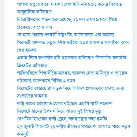
শাপলা চত্বরে হত্যা মামলা: শেখ হাসিনাসহ ৪১ জনের বিরুদ্ধে
আনুষ্ঠানিক অভিযোগ
বিরোধীদলের পতন শুরু হয়েছে, ১১ দল এখন ৯ দলে গিয়ে
ঠেকেছে: রাশেদ খান
কে হতে পারেন পরবর্তী রাষ্ট্রপতি, আলোচনায় এক আমলা
সিলেটে আদলত চত্বরে শিশু ফাহিমা হত্যা মামলার আসামির ওপর
ফের হামলা
এআই দিয়ে অশালীন ছবি ছড়ানোর অভিযোগ সিলেটের কনটেন্ট
ক্রিয়েটর রাফিয়ার
শাবিপ্রবিতে শিক্ষার্থীকে মারধর: ছাত্রদল নেতা হাসিবুর ও তারেক
বহিষ্কার, ক্যাম্পাসে নিষিদ্ধ ২ বছর
সিলেটের ভাঙাচোরা সড়ক নিয়ে সিসিক প্রশাসকের ক্ষোভ, দ্রুত
সংস্কারের আহ্বান
নারী-কাণ্ডে জামায়াত থেকে বহিস্কার এমপি গাজী নজরুল
সিলেটে হামের উপসর্গ নিয়ে আরও দুই শিশুর মৃত্যু
সেপটিক ট্যাংকের বর্জ্য ড্রেনে, জনস্বাস্থ্যের জন্য হুমকি
২৫ জুলাই সিলেটে ১১ দলীয় ঐক্যের সমাবেশ, আসতে পারে নতুন
কর্মসুচী