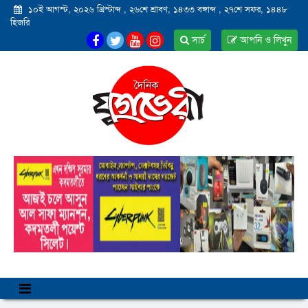
১০ই আগস্ট, ২০২৬ খ্রিস্টাব্দ
,
২৬শে শ্রাবণ, ১৪৩৩ বঙ্গাব্দ
,
২৭শে সফর, ১৪৪৮
হিজরি
সার্চ
আপনি ও লিখুন