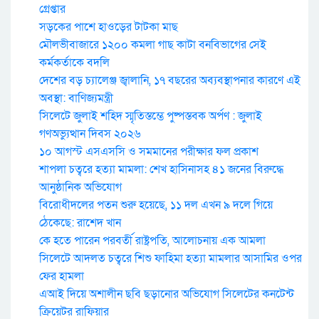
গ্রেপ্তার
সড়কের পাশে হাওড়ের টাটকা মাছ
মৌলভীবাজারে ১২০০ কমলা গাছ কাটা বনবিভাগের সেই
কর্মকর্তাকে বদলি
দেশের বড় চ্যালেঞ্জ জ্বালানি, ১৭ বছরের অব্যবস্থাপনার কারণে এই
অবস্থা: বাণিজ্যমন্ত্রী
সিলেটে জুলাই শহিদ স্মৃতিস্তম্ভে পুষ্পস্তবক অর্পণ : জুলাই
গণঅভ্যুত্থান দিবস ২০২৬
১০ আগস্ট এসএসসি ও সমমানের পরীক্ষার ফল প্রকাশ
শাপলা চত্বরে হত্যা মামলা: শেখ হাসিনাসহ ৪১ জনের বিরুদ্ধে
আনুষ্ঠানিক অভিযোগ
বিরোধীদলের পতন শুরু হয়েছে, ১১ দল এখন ৯ দলে গিয়ে
ঠেকেছে: রাশেদ খান
কে হতে পারেন পরবর্তী রাষ্ট্রপতি, আলোচনায় এক আমলা
সিলেটে আদলত চত্বরে শিশু ফাহিমা হত্যা মামলার আসামির ওপর
ফের হামলা
এআই দিয়ে অশালীন ছবি ছড়ানোর অভিযোগ সিলেটের কনটেন্ট
ক্রিয়েটর রাফিয়ার