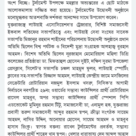
অংশ নিচ্ছে। টুর্নামেন্ট উপলক্ষে মহল্লার অভ্যন্তরের এ ছোট মাঠকে
আলোকমালায় সজ্জিত করা হয়েছে। টুর্নামেন্টের উদ্বোধনী অনুষ্ঠানে
মনোমুগ্ধকর আতশবাজি দর্শকরা আনন্দের সাথে উপভোগ করেন।
যুক্তরাজ্যস্থ লাউয়াই এসোসিয়েশন’র ট্রেজারার, বিশিষ্ট সমাজসেবী
ইকবাল লতিফের সভাপতিত্বে এবং লাউয়াই সেবা সংঘের সাবেক
সভাপতি মিজানুর রহমান শাহীনের পরিচালনায় উদ্বোধনী অনুষ্ঠানে প্রধান
অতিথি ছিলেন বিশ্ব পর্যটক ও বিদেশী মুদ্রা সংগ্রাহক আলহাজ্ব বুরহান
আহমদ। বিশেষ অতিথি ছিলেন নূরজাহান মেমোরিয়াল মহিলা ডিগ্রি
কলেজের প্রতিষ্ঠাতা ডা. মিফতাহুল হোসেন সুইট, দক্ষিণ সুরমা উপজেলা
প্রেসক্লাব, সিলেট’র সভাপতি চঞ্চল মাহমুদ ফুলর, লাউয়াই স্পোর্টিং
ক্লাবের সহ-সভাপতি রিজ্জাদ আহমদ, লাউয়াই কেন্দ্রীয় জামে মসজিদের
সেক্রেটারি রোটারিয়ান নজমুল ইসলাম খসরু, সিসিক’র আগামী
নির্বাচনে নবগঠিত ২৯নং ওয়ার্ডের সম্ভাব্য কাউন্সিলর প্রার্থী রোটারিয়ান
রাসেল মাহবুব, অপর সম্ভাব্য কাউন্সিলর প্রার্থী স্পেশাল পিপি
এডভোকেট মুমিনুর রহমান টিটু, সমাজসেবী ডা, এনামুল হক, যুক্তরাজ্য
প্রবাসী তরুণ সমাজসেবী আব্দুর রহমান স্বপন, ক্রীড়া সংগঠক সায়েম
আহমদ, নাসির উদ্দিন, আনোয়ার হোসেন, সায়েম আহমদ ও মাহবুব
হাসান রিংকু। স্বাগত বক্তব্য রাখেন টুর্নামেন্টের প্রবর্তক, সম্ভাব্য
কাউন্সিলর প্রার্থী শাহেদ খান স্বপন। খেলার ধারাভাষ্য দেন আব্দুল আহাদ