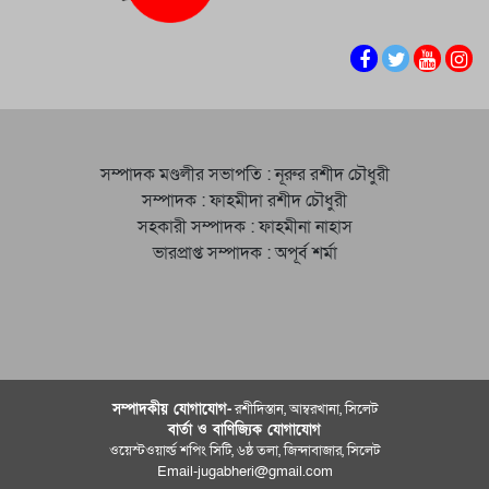
সম্পাদক মণ্ডলীর সভাপতি : নূরুর রশীদ চৌধুরী
সম্পাদক : ফাহমীদা রশীদ চৌধুরী
সহকারী সম্পাদক : ফাহমীনা নাহাস
ভারপ্রাপ্ত সম্পাদক : অপূর্ব শর্মা
সম্পাদকীয় যােগাযোগ-
রশীদিস্তান, আম্বরখানা, সিলেট
বার্তা ও বাণিজ্যিক যোগাযােগ
ওয়েস্টওয়ার্ল্ড শপিং সিটি, ৬ষ্ঠ তলা, জিন্দাবাজার, সিলেট
Email-jugabheri@gmail.com