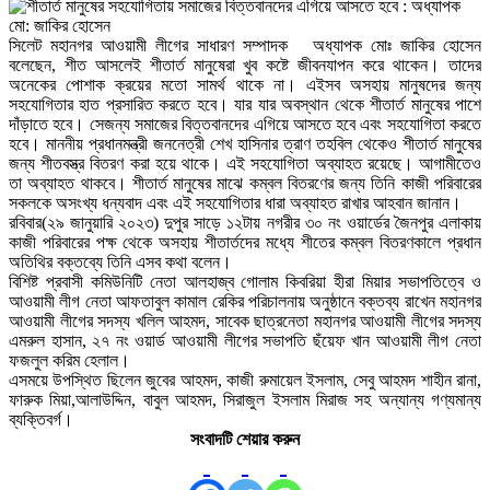
সিলেট মহানগর আওয়ামী লীগের সাধারণ সম্পাদক অধ্যাপক মোঃ জাকির হোসেন
বলেছেন, শীত আসলেই শীতার্ত মানুষেরা খুব কষ্টে জীবনযাপন করে থাকেন। তাদের
অনেকের পোশাক ক্রয়ের মতো সামর্থ থাকে না। এইসব অসহায় মানুষদের জন্য
সহযোগিতার হাত প্রসারিত করতে হবে। যার যার অবস্থান থেকে শীতার্ত মানুষের পাশে
দাঁড়াতে হবে। সেজন্য সমাজের বিত্তবানদের এগিয়ে আসতে হবে এবং সহযোগিতা করতে
হবে। মাননীয় প্রধানমন্ত্রী জননেত্রী শেখ হাসিনার ত্রাণ তহবিল থেকেও শীতার্ত মানুষের
জন্য শীতবস্ত্র বিতরণ করা হয়ে থাকে। এই সহযোগিতা অব্যাহত রয়েছে। আগামীতেও
তা অব্যাহত থাকবে। শীতার্ত মানুষের মাঝে কম্বল বিতরণের জন্য তিনি কাজী পরিবারের
সকলকে অসংখ্য ধন্যবাদ এবং এই সহযোগিতার ধারা অব্যাহত রাখার আহবান জানান।
রবিবার(২৯ জানুয়ারি ২০২৩) দুপুর সাড়ে ১২টায় নগরীর ৩০ নং ওয়ার্ডের জৈনপুর এলাকায়
কাজী পরিবারের পক্ষ থেকে অসহায় শীতার্তদের মধ্যে শীতের কম্বল বিতরণকালে প্রধান
অতিথির বক্তব্যে তিনি এসব কথা বলেন।
বিশিষ্ট প্রবাসী কমিউনিটি নেতা আলহাজ্ব গোলাম কিবরিয়া হীরা মিয়ার সভাপতিত্বে ও
আওয়ামী লীগ নেতা আফতাবুল কামাল রেকির পরিচালনায় অনুষ্ঠানে বক্তব্য রাখেন মহানগর
আওয়ামী লীগের সদস্য খলিল আহমদ, সাবেক ছাত্রনেতা মহানগর আওয়ামী লীগের সদস্য
এমরুল হাসান, ২৭ নং ওয়ার্ড আওয়ামী লীগের সভাপতি ছঁয়েফ খান আওয়ামী লীগ নেতা
ফজলুল করিম হেলাল।
এসময়ে উপস্থিত ছিলেন জুবের আহমদ, কাজী রুমায়েল ইসলাম, সেবু আহমদ শাহীন রানা,
ফারুক মিয়া,আলাউদ্দিন, বাবুল আহমদ, সিরাজুল ইসলাম মিরাজ সহ অন্যান্য গণ্যমান্য
ব্যক্তিবর্গ।
সংবাদটি শেয়ার করুন