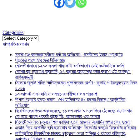
Categories
Categories
সাম্প্রতিক সংবাদ
সুনামগঞ্জে কলেজছাত্রীকে ধর্ষণের অভিযোগ, মসজিদের ইমাম গ্রেপ্তার
সড়কের পাশে হাওড়ের টাটকা মাছ
মৌলভীবাজারে ১২০০ কমলা গাছ কাটা বনবিভাগের সেই কর্মকর্তাকে বদলি
দেশের বড় চ্যালেঞ্জ জ্বালানি, ১৭ বছরের অব্যবস্থাপনার কারণে এই অবস্থা:
বাণিজ্যমন্ত্রী
সিলেটে জুলাই শহিদ স্মৃতিস্তম্ভে পুষ্পস্তবক অর্পণ : জুলাই গণঅভ্যুত্থান দিবস
২০২৬
১০ আগস্ট এসএসসি ও সমমানের পরীক্ষার ফল প্রকাশ
শাপলা চত্বরে হত্যা মামলা: শেখ হাসিনাসহ ৪১ জনের বিরুদ্ধে আনুষ্ঠানিক
অভিযোগ
বিরোধীদলের পতন শুরু হয়েছে, ১১ দল এখন ৯ দলে গিয়ে ঠেকেছে: রাশেদ খান
কে হতে পারেন পরবর্তী রাষ্ট্রপতি, আলোচনায় এক আমলা
সিলেটে আদলত চত্বরে শিশু ফাহিমা হত্যা মামলার আসামির ওপর ফের হামলা
এআই দিয়ে অশালীন ছবি ছড়ানোর অভিযোগ সিলেটের কনটেন্ট ক্রিয়েটর রাফিয়ার
শাবিপ্রবিতে শিক্ষার্থীকে মারধর: ছাত্রদল নেতা হাসিবুর ও তারেক বহিষ্কার,
ক্যাম্পাসে নিষিদ্ধ ২ বছর