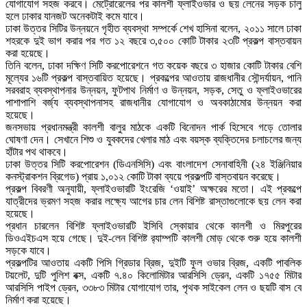
যোগাযোগ সহজ করবে। মেট্রোরেলের পর কালশী ফ্লাইওভার ও ছয় লেনের সড়ক চালু
হলে ঢাকার যানজট অনেকটাই কমে যাবে।
ঢাকা উত্তর সিটির উন্নয়নে গৃহীত ব্যবস্থা সম্পর্কে শেখ হাসিনা বলেন, ২০১১ সালে ঢাকা
শহরকে দুই ভাগ করার পর গত ১২ বছরে ৩,৫০০ কোটি টাকার ২৩টি প্রকল্প বাস্তবায়ন
করা হয়েছে।
তিনি বলেন, ঢাকা দক্ষিণ সিটি করপোরেশনে গত কয়েক বছরে ৩ হাজার কোটি টাকার বেশি
মূল্যের ১৬টি প্রকল্প বাস্তবায়িত হয়েছে। প্রকল্পের আওতায় রাজধানীর সৌন্দর্যায়ন, পানি
সরবরাহ ব্যবস্থাপনার উন্নয়ন, ফুটপাথ নির্মাণ ও উন্নয়ন, সড়ক, সেতু ও ফ্লাইওভারের
পাশাপাশি বর্জ্য ব্যবস্থাপনাসহ রাজধানীর যোগাযোগ ও অবকাঠামোর উন্নয়ন করা
হয়েছে।
জনসভায় প্রধানমন্ত্রী কালশী বালুর মাঠকে একটি বিনোদন পার্ক হিসেবে গড়ে তোলার
ঘোষণা দেন। সেখানে শিশু ও যুবকদের খেলার মাঠ এবং বয়স্ক ব্যক্তিদের চলাচলের জন্য
হাঁটার পথ থাকবে।
ঢাকা উত্তর সিটি করপোরেশন (ডিএনসিসি) এবং বাংলাদেশ সেনাবাহিনী (২৪ ইঞ্জিনিয়ার
কনস্ট্রাকশন ব্রিগেড) প্রায় ১,০১২ কোটি টাকা ব্যয়ে প্রকল্পটি বাস্তবায়ন করেছে।
প্রকল্প বিবরণী অনুযায়ী, ফ্লাইওভারটি ইংরেজি ‘ওয়াই’ অক্ষরের মতো। এই প্রকল্পে
যাত্রীদের ভ্রমণ সহজ করার লক্ষ্যে আগের চার লেন বিশিষ্ট রাস্তাগুলোকে ছয় লেন করা
হয়েছে।
প্রধান চারলেন বিশিষ্ট ফ্লাইওভারটি ইসিবি স্কোয়ার থেকে কালশী ও মিরপুরের
ডিওএইচএস হয়ে গেছে। দুই-লেন বিশিষ্ট র‌্যাম্পটি কালশী মোড় থেকে শুরু হয়ে কালশী
সড়কে যাবে।
প্রকল্পটির আওতায় একটি পিসি গ্রিডার ব্রিজ, দুইটি ফুল ওভার ব্রিজ, একটি পাবলিক
টয়লেট, দুটি পুলিশ বক্স, একটি ৭.৪০ কিলোমিটার আরসিসি ড্রেন, একটি ১৭৫৫ মিটার
আরসিসি পাইপ ড্রেন, ৩৩৮৩ মিটার যোগাযোগ তার, পৃথক সাইকেল লেন ও ছয়টি বাস বে
নির্মাণ করা হয়েছে।