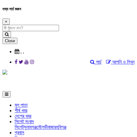
তথ্য সার্চ করুন
×
Close
,
,
সার্চ
আপনি ও লিখুন
মূল পাতা
শীর্ষ খবর
দেশের খবর
সিলেট সংবাদ
সিলেট
সুনামগঞ্জ
মৌলভীবাজার
হবিগঞ্জ
প্রবাস