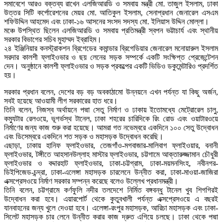
সমাবেশে আরও বক্তব্য রাখেন এলজিআরডি ও সমবায় মন্ত্রী মো. তাজুল ইসলাম, ঢাকা
উত্তর সিটি কর্পোরেশনের মেয়র মো. আতিকুল ইসলাম, সেনাপ্রধান জেনারেল এসএম
শফিউদ্দিন আহমেদ এবং ঢাকা-১৬ আসনের সংসদ সদস্য মো. ইলিয়াস উদ্দিন মোল্লা।
মঞ্চে উপস্থিত ছিলেন এলজিআরডি ও সমবায় প্রতিমন্ত্রী স্বপন ভট্টাচার্য এবং স্থানীয়
সরকার বিভাগের সচিব মুহাম্মদ ইব্রাহিম।
২৪ ইঞ্জিনিয়ার কনস্ট্রাকশন ব্রিগেডের কমান্ডার ব্রিগেডিয়ার জেনারেল মনোয়ারুল ইসলাম
সরদার কালশী ফ্লাইওভার ও ছয় লেনের সড়ক সম্পর্কে একটি সংক্ষিপ্ত প্রেজেন্টেশন
দেন। অনুষ্ঠানে কালশী ফ্লাইওভার ও সড়ক প্রকল্পের একটি ভিডিও ডকুমেন্টারিও প্রদর্শিত
হয়।
সরকার প্রধান বলেন, দেশের বড় বড় অবকাঠামো উন্নয়নে এখন পর্যন্ত যা কিছু অর্জন,
সবই হয়েছে আওয়ামী লীগ সরকারের হাত ধরে।
তিনি বলেন, নিজস্ব অর্থায়নে পদ্মা সেতু নির্মাণ ও ঢাকায় ইতোমধ্যে মেট্রোরেল চালু,
কম্যুটার রেলওয়ে, ভূগর্ভস্থ টানেল, ঢাকা শহরের চারিদিকে রিং রোড এবং ওয়াটারওয়ে
নির্মাণের জন্য কাজ শুরু করা হয়েছে। আমরা গত নভেম্বরে একদিনে ১০০ সেতু উদ্বোধন
এবং ডিসেম্বরে একদিনে শত সড়ক ও মহাসড়ক উদ্বোধন করেছি।
এছাড়া, ঢাকায় হানিফ ফ্লাইওভার, তেজগাঁও-মগবাজার-মালিবাগ ফ্লাইওয়ার, বনানী
ফ্লাইওভার, টঙ্গীতে আহসানউল্লাহ মাস্টার ফ্লাইওভার, চট্টগামে আক্তারুজ্জামান চৌধুরী
ফ্লাইওভার ও বদ্দারহাট ফ্লাইওভার, ঢাকা-চট্টগ্রাম, ঢাকা-ময়মনসিংহ, নবীনগর-
ডিইপিজেড-চন্দ্রা, ঢাকা-এলেঙ্গা মহাসড়ক চারলেনে উন্নীত করা, ঢাকা-মাওয়া-জাজিরা
এক্সপ্রেসওয়ে নির্মাণ সরকার সম্পন্ন করেছে বলেও উল্লেখ প্রধানমন্ত্রী।
তিনি বলেন, চট্টগ্রামে কর্ণফুলি নদীর তলদেশে নির্মিত বঙ্গবন্ধু টানেল খুব শিগগিরই
উদ্বোধন করা হবে। এয়ারপোর্ট থেকে কুতুবখালী পর্যন্ত এক্সপ্রেসওয়ে এ বছরই
যানবাহনের জন্য খুলে দেওয়া হবে। এলেঙ্গা-রংপুর মহাসড়ক, আরিচা মহাসড়ক এবং ঢাকা-
সিলেট মহাসড়ক চার লেনে উন্নীত করার কাজ দ্রুত এগিয়ে চলছে। ঢাকা থেকে পদ্মা