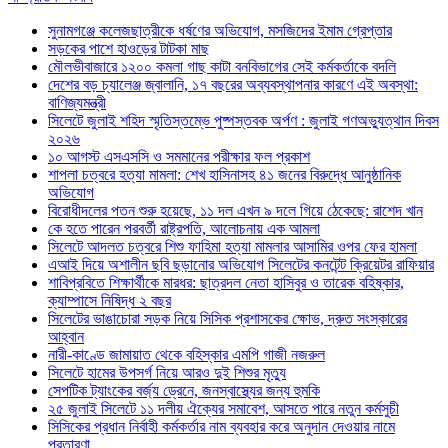
সুনামগঞ্জে কলেজছাত্রীকে ধর্ষণের অভিযোগ, মসজিদের ইমাম গ্রেপ্তার
সড়কের পাশে হাওড়ের টাটকা মাছ
মৌলভীবাজারে ১২০০ কমলা গাছ কাটা বনবিভাগের সেই কর্মকর্তাকে বদলি
দেশের বড় চ্যালেঞ্জ জ্বালানি, ১৭ বছরের অব্যবস্থাপনার কারণে এই অবস্থা:
বাণিজ্যমন্ত্রী
সিলেটে জুলাই শহিদ স্মৃতিস্তম্ভে পুষ্পস্তবক অর্পণ : জুলাই গণঅভ্যুত্থান দিবস
২০২৬
১০ আগস্ট এসএসসি ও সমমানের পরীক্ষার ফল প্রকাশ
শাপলা চত্বরে হত্যা মামলা: শেখ হাসিনাসহ ৪১ জনের বিরুদ্ধে আনুষ্ঠানিক
অভিযোগ
বিরোধীদলের পতন শুরু হয়েছে, ১১ দল এখন ৯ দলে গিয়ে ঠেকেছে: রাশেদ খান
কে হতে পারেন পরবর্তী রাষ্ট্রপতি, আলোচনায় এক আমলা
সিলেটে আদলত চত্বরে শিশু ফাহিমা হত্যা মামলার আসামির ওপর ফের হামলা
এআই দিয়ে অশালীন ছবি ছড়ানোর অভিযোগ সিলেটের কনটেন্ট ক্রিয়েটর রাফিয়ার
শাবিপ্রবিতে শিক্ষার্থীকে মারধর: ছাত্রদল নেতা হাসিবুর ও তারেক বহিষ্কার,
ক্যাম্পাসে নিষিদ্ধ ২ বছর
সিলেটের ভাঙাচোরা সড়ক নিয়ে সিসিক প্রশাসকের ক্ষোভ, দ্রুত সংস্কারের
আহ্বান
নারী-কাণ্ডে জামায়াত থেকে বহিস্কার এমপি গাজী নজরুল
সিলেটে হামের উপসর্গ নিয়ে আরও দুই শিশুর মৃত্যু
সেপটিক ট্যাংকের বর্জ্য ড্রেনে, জনস্বাস্থ্যের জন্য হুমকি
২৫ জুলাই সিলেটে ১১ দলীয় ঐক্যের সমাবেশ, আসতে পারে নতুন কর্মসুচী
সিসিকের প্রধান নির্বাহী কর্মকর্তার নাম ব্যবহার করে অনুদান দেওয়ার নামে
প্রতারণা