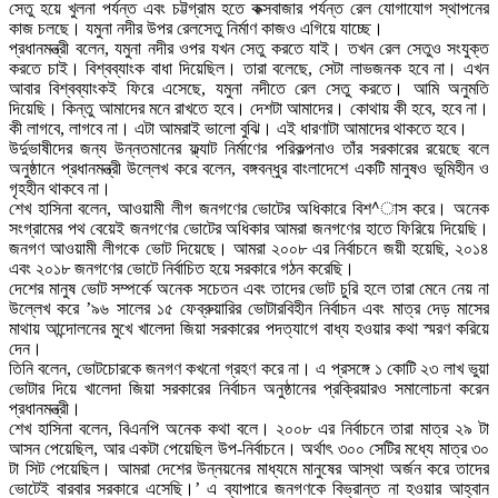
সেতু হয়ে খুলনা পর্যন্ত এবং চট্টগ্রাম হতে কক্সবাজার পর্যন্ত রেল যোগাযোগ স্থাপনের
কাজ চলছে। যমুনা নদীর উপর রেলসেতু নির্মাণ কাজও এগিয়ে যাচ্ছে।
প্রধানমন্ত্রী বলেন, যমুনা নদীর ওপর যখন সেতু করতে যাই। তখন রেল সেতুও সংযুক্ত
করতে চাই। বিশ্বব্যাংক বাধা দিয়েছিল। তারা বলেছে, সেটা লাভজনক হবে না। এখন
আবার বিশ্বব্যাংকই ফিরে এসেছে, যমুনা নদীতে রেল সেতু করতে। আমি অনুমতি
দিয়েছি। কিন্তু আমাদের মনে রাখতে হবে। দেশটা আমাদের। কোথায় কী হবে, হবে না।
কী লাগবে, লাগবে না। এটা আমরাই ভালো বুঝি। এই ধারণাটা আমাদের থাকতে হবে।
উর্দুভাষীদের জন্য উন্নতমানের ফ্ল্যাট নির্মাণের পরিকল্পনাও তাঁর সরকারের রয়েছে বলে
অনুষ্ঠানে প্রধানমন্ত্রী উল্লেখ করে বলেন, বঙ্গবন্ধুর বাংলাদেশে একটি মানুষও ভূমিহীন ও
গৃহহীন থাকবে না।
শেখ হাসিনা বলেন, আওয়ামী লীগ জনগণের ভোটের অধিকারে বিশ^াস করে। অনেক
সংগ্রামের পথ বেয়েই জনগণের ভোটের অধিকার আমরা জনগণের হাতে ফিরিয়ে দিয়েছি।
জনগণ আওয়ামী লীগকে ভোট দিয়েছে। আমরা ২০০৮ এর নির্বাচনে জয়ী হয়েছি, ২০১৪
এবং ২০১৮ জনগণের ভোটে নির্বাচিত হয়ে সরকারে গঠন করেছি।
দেশের মানুষ ভোট সম্পর্কে অনেক সচেতন এবং তাদের ভোট চুরি হলে তারা মেনে নেয় না
উল্লেখ করে ’৯৬ সালের ১৫ ফেব্রুয়ারির ভোটারবিহীন নির্বাচন এবং মাত্র দেড় মাসের
মাথায় আন্দোলনের মুখে খালেদা জিয়া সরকারের পদত্যাগে বাধ্য হওয়ার কথা স্মরণ করিয়ে
দেন।
তিনি বলেন, ভোটচোরকে জনগণ কখনো গ্রহণ করে না। এ প্রসঙ্গে ১ কোটি ২৩ লাখ ভুয়া
ভোটার দিয়ে খালেদা জিয়া সরকারের নির্বাচন অনুষ্ঠানের প্রক্রিয়ারও সমালোচনা করেন
প্রধানমন্ত্রী।
শেখ হাসিনা বলেন, বিএনপি অনেক কথা বলে। ২০০৮ এর নির্বাচনে তারা মাত্র ২৯ টা
আসন পেয়েছিল, আর একটা পেয়েছিল উপ-নির্বাচনে। অর্থাৎ ৩০০ সেটির মধ্যে মাত্র ৩০
টা সিট পেয়েছিল। আমরা দেশের উন্নয়নের মাধ্যমে মানুষের আস্থা অর্জন করে তাদের
ভোটেই বারবার সরকারে এসেছি।’ এ ব্যাপারে জনগণকে বিভ্রান্ত না হওয়ার আহ্বান