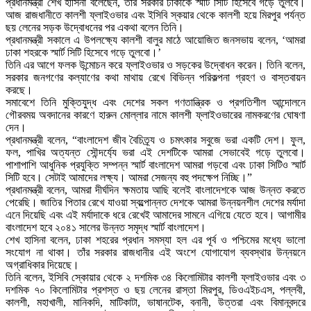
প্রধানমন্ত্রী শেখ হাসিনা বলেছেন, তাঁর সরকার ঢাকাকে স্মার্ট সিটি হিসেবে গড়ে তুলবে।
আজ রাজধানীতে কালশী ফ্লাইওভার এবং ইসিবি স্কয়ার থেকে কালশী হয়ে মিরপুর পর্যন্ত
ছয় লেনের সড়ক উদ্বোধনের পর একথা বলেন তিনি।
প্রধানমন্ত্রী সকালে এ উপলক্ষ্যে কালশী বালুর মাঠে আয়োজিত জনসভায় বলেন, ‘আমরা
ঢাকা শহরকে স্মার্ট সিটি হিসেবে গড়ে তুলবো।’
তিনি এর আগে ফলক উন্মোচন করে ফ্লাইওভার ও সড়কের উদ্বোধন করেন। তিনি বলেন,
সরকার জনগণের কল্যাণের কথা মাথায় রেখে বিভিন্ন পরিকল্পনা গ্রহণ ও বাস্তবায়ন
করছে।
সমাবেশে তিনি মুক্তিযুদ্ধ এবং দেশের সকল গণতান্ত্রিক ও প্রগতিশীল আন্দোলনে
গৌরবময় অবদানের কারণে হারুন মোল্লার নামে কালশী ফ্লাইওভারের নামকরণের ঘোষণা
দেন।
প্রধানমন্ত্রী বলেন, “বাংলাদেশ জীব বৈচিত্র্য ও চমৎকার সবুজে ভরা একটি দেশ। ফুল,
ফল, পাখির অত্যন্ত সৌন্দর্য্যে ভরা এই দেশটিকে আমরা সেভাবেই গড়ে তুলবো।
পাশাপাশি আধুনিক প্রযুক্তি সম্পন্ন স্মার্ট বাংলাদেশ আমরা গড়বো এবং ঢাকা সিটিও স্মার্ট
সিটি হবে। সেটাই আমাদের লক্ষ্য। আমরা সেজন্য বহু পদক্ষেপ নিচ্ছি।”
প্রধানমন্ত্রী বলেন, আমরা দীর্ঘদিন ক্ষমতায় আছি বলেই বাংলাদেশকে আজ উন্নত করতে
পেরেছি। জাতির পিতার রেখে যাওয়া স্বল্পোন্নত দেশকে আমরা উন্নয়নশীল দেশের মর্যাদা
এনে দিয়েছি এবং এই মর্যাদাকে ধরে রেখেই আমাদের সামনে এগিয়ে যেতে হবে। আগামীর
বাংলাদেশ হবে ২০৪১ সালের উন্নত সমৃদ্ধ স্মার্ট বাংলাদেশ।
শেখ হাসিনা বলেন, ঢাকা শহরের প্রধান সমস্যা হল এর পূর্ব ও পশ্চিমের মধ্যে ভালো
সংযোগ না থাকা। তাঁর সরকার রাজধানীর এই অংশে যোগাযোগ ব্যবস্থার উন্নয়নে
অগ্রাধিকার দিয়েছে।
তিনি বলেন, ইসিবি স্কোয়ার থেকে ২ দশমিক ৩৪ কিলোমিটার কালশী ফ্লাইওভার এবং ৩
দশমিক ৭০ কিলোমিটার প্রশস্ত ও ছয় লেনের রাস্তা মিরপুর, ডিওএইচএস, পল্লবী,
কালশী, মহাখালী, মানিকদি, মাটিকাটা, ভাষানটেক, বনানী, উত্তরা এবং বিমানবন্দরে