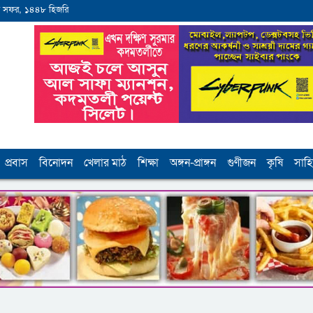
 সফর, ১৪৪৮ হিজরি
প্রবাস
বিনোদন
খেলার মাঠ
শিক্ষা
অঙ্গন-প্রাঙ্গন
গুণীজন
কৃষি
সাহি