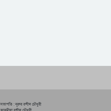
 সভাপতি : নূরুর রশীদ চৌধুরী
 ফাহমীদা রশীদ চৌধুরী