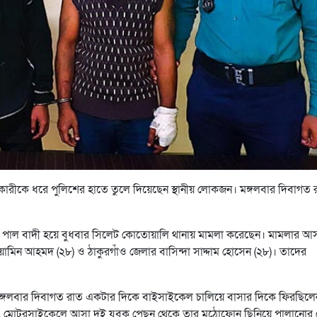
রীকে ধরে পুলিশের হাতে তুলে দিয়েছেন স্থানীয় লোকজন। মঙ্গলবার দিবাগত 
্র পাল বাদী হয়ে বুধবার সিলেট কোতোয়ালি থানায় মামলা করেছেন। মামলার আস
ামিন আহমদ (২৮) ও ঠাকুরগাঁও জেলার বাসিন্দা সাদ্দাম হোসেন (২৮)। তাদের
 মঙ্গলবার দিবাগত রাত একটার দিকে বাইসাইকেল চালিয়ে বাসার দিকে ফিরছিলে
ৎ মোটরসাইকেলে আসা দুই যুবক পেছন থেকে তার মুঠোফোন ছিনিয়ে পালানোর চে