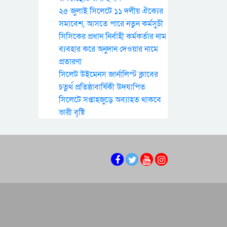
২৫ জুলাই সিলেটে ১১ দলীয় ঐক্যের
সমাবেশ, আসতে পারে নতুন কর্মসুচী
সিসিকের প্রধান নির্বাহী কর্মকর্তার নাম
ব্যবহার করে অনুদান দেওয়ার নামে
প্রতারণা
সিলেট উইমেনস জার্নালিস্ট ক্লাবের
চতুর্থ প্রতিষ্ঠাবার্ষিকী উদযাপিত
সিলেটে সপ্তাহজুড়ে অব্যাহত থাকবে
ভারী বৃষ্টি