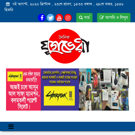
৭ই আগস্ট, ২০২৬ খ্রিস্টাব্দ
,
২৩শে শ্রাবণ, ১৪৩৩ বঙ্গাব্দ
,
২৪শে সফর, ১৪৪৮
হিজরি
সার্চ
আপনি ও লিখুন