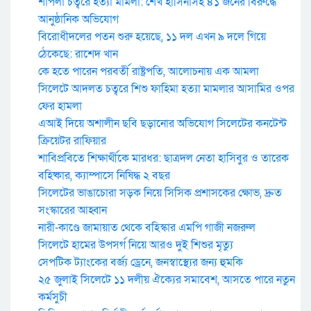
শাপলা চত্বরে হত্যা মামলা: শেখ হাসিনাসহ ৪১ জনের বিরুদ্ধে
আনুষ্ঠানিক অভিযোগ
বিরোধীদলের পতন শুরু হয়েছে, ১১ দল এখন ৯ দলে গিয়ে
ঠেকেছে: রাশেদ খান
কে হতে পারেন পরবর্তী রাষ্ট্রপতি, আলোচনায় এক আমলা
সিলেটে আদলত চত্বরে শিশু ফাহিমা হত্যা মামলার আসামির ওপর
ফের হামলা
এআই দিয়ে অশালীন ছবি ছড়ানোর অভিযোগ সিলেটের কনটেন্ট
ক্রিয়েটর রাফিয়ার
শাবিপ্রবিতে শিক্ষার্থীকে মারধর: ছাত্রদল নেতা হাসিবুর ও তারেক
বহিষ্কার, ক্যাম্পাসে নিষিদ্ধ ২ বছর
সিলেটের ভাঙাচোরা সড়ক নিয়ে সিসিক প্রশাসকের ক্ষোভ, দ্রুত
সংস্কারের আহ্বান
নারী-কাণ্ডে জামায়াত থেকে বহিস্কার এমপি গাজী নজরুল
সিলেটে হামের উপসর্গ নিয়ে আরও দুই শিশুর মৃত্যু
সেপটিক ট্যাংকের বর্জ্য ড্রেনে, জনস্বাস্থ্যের জন্য হুমকি
২৫ জুলাই সিলেটে ১১ দলীয় ঐক্যের সমাবেশ, আসতে পারে নতুন
কর্মসুচী