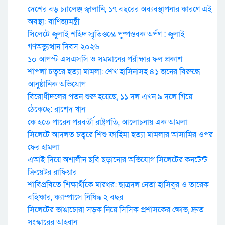
দেশের বড় চ্যালেঞ্জ জ্বালানি, ১৭ বছরের অব্যবস্থাপনার কারণে এই
অবস্থা: বাণিজ্যমন্ত্রী
সিলেটে জুলাই শহিদ স্মৃতিস্তম্ভে পুষ্পস্তবক অর্পণ : জুলাই
গণঅভ্যুত্থান দিবস ২০২৬
১০ আগস্ট এসএসসি ও সমমানের পরীক্ষার ফল প্রকাশ
শাপলা চত্বরে হত্যা মামলা: শেখ হাসিনাসহ ৪১ জনের বিরুদ্ধে
আনুষ্ঠানিক অভিযোগ
বিরোধীদলের পতন শুরু হয়েছে, ১১ দল এখন ৯ দলে গিয়ে
ঠেকেছে: রাশেদ খান
কে হতে পারেন পরবর্তী রাষ্ট্রপতি, আলোচনায় এক আমলা
সিলেটে আদলত চত্বরে শিশু ফাহিমা হত্যা মামলার আসামির ওপর
ফের হামলা
এআই দিয়ে অশালীন ছবি ছড়ানোর অভিযোগ সিলেটের কনটেন্ট
ক্রিয়েটর রাফিয়ার
শাবিপ্রবিতে শিক্ষার্থীকে মারধর: ছাত্রদল নেতা হাসিবুর ও তারেক
বহিষ্কার, ক্যাম্পাসে নিষিদ্ধ ২ বছর
সিলেটের ভাঙাচোরা সড়ক নিয়ে সিসিক প্রশাসকের ক্ষোভ, দ্রুত
সংস্কারের আহ্বান