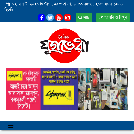
৯ই আগস্ট, ২০২৬ খ্রিস্টাব্দ
,
২৫শে শ্রাবণ, ১৪৩৩ বঙ্গাব্দ
,
২৬শে সফর, ১৪৪৮
হিজরি
সার্চ
আপনি ও লিখুন