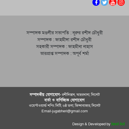
সম্পাদক মণ্ডলীর সভাপতি : নূরুর রশীদ চৌধুরী
সম্পাদক : ফাহমীদা রশীদ চৌধুরী
সহকারী সম্পাদক : ফাহমীনা নাহাস
ভারপ্রাপ্ত সম্পাদক : অপূর্ব শর্মা
সম্পাদকীয় যােগাযোগ-
রশীদিস্তান, আম্বরখানা, সিলেট
বার্তা ও বাণিজ্যিক যোগাযােগ
ওয়েস্টওয়ার্ল্ড শপিং সিটি, ৬ষ্ঠ তলা, জিন্দাবাজার, সিলেট
Email-jugabheri@gmail.com
Design & Developed by
best-bd