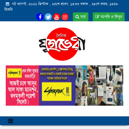
৭ই আগস্ট, ২০২৬ খ্রিস্টাব্দ
,
২৩শে শ্রাবণ, ১৪৩৩ বঙ্গাব্দ
,
২৪শে সফর, ১৪৪৮
হিজরি
সার্চ
আপনি ও লিখুন