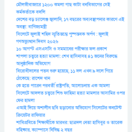
মৌলভীবাজারে ১২০০ কমলা গাছ কাটা বনবিভাগের সেই
কর্মকর্তাকে বদলি
দেশের বড় চ্যালেঞ্জ জ্বালানি, ১৭ বছরের অব্যবস্থাপনার কারণে এই
অবস্থা: বাণিজ্যমন্ত্রী
সিলেটে জুলাই শহিদ স্মৃতিস্তম্ভে পুষ্পস্তবক অর্পণ : জুলাই
গণঅভ্যুত্থান দিবস ২০২৬
১০ আগস্ট এসএসসি ও সমমানের পরীক্ষার ফল প্রকাশ
শাপলা চত্বরে হত্যা মামলা: শেখ হাসিনাসহ ৪১ জনের বিরুদ্ধে
আনুষ্ঠানিক অভিযোগ
বিরোধীদলের পতন শুরু হয়েছে, ১১ দল এখন ৯ দলে গিয়ে
ঠেকেছে: রাশেদ খান
কে হতে পারেন পরবর্তী রাষ্ট্রপতি, আলোচনায় এক আমলা
সিলেটে আদলত চত্বরে শিশু ফাহিমা হত্যা মামলার আসামির ওপর
ফের হামলা
এআই দিয়ে অশালীন ছবি ছড়ানোর অভিযোগ সিলেটের কনটেন্ট
ক্রিয়েটর রাফিয়ার
শাবিপ্রবিতে শিক্ষার্থীকে মারধর: ছাত্রদল নেতা হাসিবুর ও তারেক
বহিষ্কার, ক্যাম্পাসে নিষিদ্ধ ২ বছর