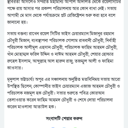
স্থবিরতা আসলেও সম্প্রতি মহামান্য আপীল আদালত থেকে রয়েলসিটির
পক্ষে রায় আসার পর প্রকল্প পরিচালনায় আর কোন বাধা নেই। সভায়
আগামী মে মাস থেকে পর্যায়ক্রমে প্লট রেজিষ্ট্রেশন শুরু করা হবে বলে
জানানো হয়।
সভায় বক্তব্য রাখেন রয়েল সিটির ভাইস চেয়ারম্যান মিজানুর রহমান
চৌধুরী মিজান, ব্যবস্থাপনা পরিচালক গোলাম রাব্বানী চৌধুরী, নির্বাহী
পরিচালক আলীমূল এহসান চৌধুরী, পরিচালক ফাহিম আহমদ চৌধুরী,
খাঁন মোহাম্মদ ফরিদ উদ্দিন ও নাঈম আহমদ চৌধুরী, শেয়ার হোল্ডার
রুহেল ইসলাম, আব্দুল্লাহ আল হারুন রাজু, তজম্মুল আলী ও ফাহিমা
কাওসার।
মৃদুলাল ভট্টাচার্য্য অপুর এর সঞ্চালনায় অনুষ্ঠিত মতবিনিময় সভায় আরো
উপস্থিত ছিলেন, কোম্পানীর ভাইস চেয়ারম্যান এজাজ আহমদ চৌধুরী ও
পরিচালক নজমূল হক চৌধুরী। সভার শুরুতে পবিত্র কোরআন
তেলাওয়াত করেন ফাহিম আহমদ চৌধুরী ও শেষে দোয়া পরিচালনা
করেন মাওলানা আতাউল হক।
সংবাদটি শেয়ার করুন