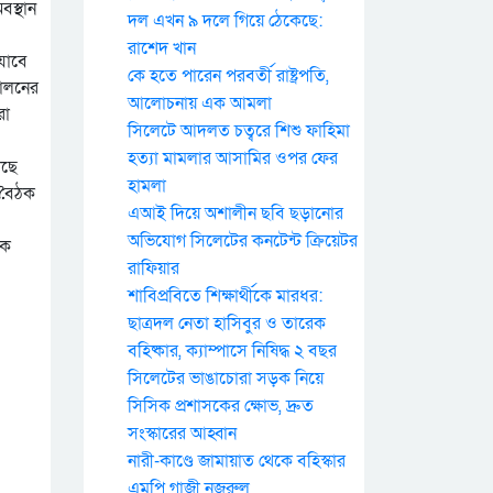
বস্থান
দল এখন ৯ দলে গিয়ে ঠেকেছে:
রাশেদ খান
যাবে
কে হতে পারেন পরবর্তী রাষ্ট্রপতি,
দোলনের
আলোচনায় এক আমলা
রা
সিলেটে আদলত চত্বরে শিশু ফাহিমা
হত্যা মামলার আসামির ওপর ফের
াছে
হামলা
 বৈঠক
এআই দিয়ে অশালীন ছবি ছড়ানোর
অভিযোগ সিলেটের কনটেন্ট ক্রিয়েটর
িক
রাফিয়ার
শাবিপ্রবিতে শিক্ষার্থীকে মারধর:
ছাত্রদল নেতা হাসিবুর ও তারেক
বহিষ্কার, ক্যাম্পাসে নিষিদ্ধ ২ বছর
সিলেটের ভাঙাচোরা সড়ক নিয়ে
সিসিক প্রশাসকের ক্ষোভ, দ্রুত
সংস্কারের আহ্বান
নারী-কাণ্ডে জামায়াত থেকে বহিস্কার
এমপি গাজী নজরুল