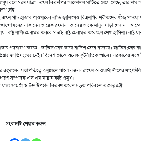
মানুষ বলে মরণ যাত্রা। এখন বিএনপির আন্দোলন মাটিতে নেমে গেছে, তার নাম অ
নগণ নেই।
এখন পাঁচ হাজার পাওয়ারের বাতি জ্বালিয়েও বিএনপির শরীকদের খুঁজে পাওয়া 
আন্দোলনের ডাক দেন তারেক রহমান। তাদের ডাকে মানুষ সাড়া দেয় না। আন্
াষ্ট্র নাকি মেরামত করবে ? এই রাষ্ট্র মেরামত করেছেন শেখ হাসিনা। রাষ্ট্র যা
পাড়ায় পদচারণা করছে। জাতিসংঘের কাছে নালিশ দেবে বলেছে। জাতিসংঘের ক
িয়ার জাতিসংঘের নেই। বিদেশ থেকে অনেক কূটনীতিক আসে। সরকারের সঙ্গে
 রহমানের সভাপতিত্বে অনুষ্ঠানে আরো বক্তব্য রাখেন আওয়ামী লীগের সাংগঠন
ারণ সম্পাদক এস এম মান্নান কচি প্রমুখ।
কে খাদ্য সামগ্রী ও ঈদ উপহার বিতরণ করেন সড়ক পরিবহন ও সেতুমন্ত্রী।
সংবাদটি শেয়ার করুন