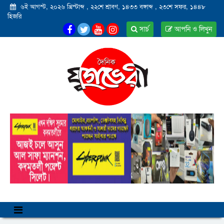
৬ই আগস্ট, ২০২৬ খ্রিস্টাব্দ
,
২২শে শ্রাবণ, ১৪৩৩ বঙ্গাব্দ
,
২৩শে সফর, ১৪৪৮
হিজরি
সার্চ
আপনি ও লিখুন