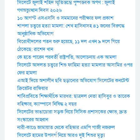
সিলেটে জুলাই শহিদ স্মৃতিস্তম্ভে পুষ্পস্তবক অর্পণ : জুলাই
গণঅভ্যুত্থান দিবস ২০২৬
১০ আগস্ট এসএসসি ও সমমানের পরীক্ষার ফল প্রকাশ
শাপলা চত্বরে হত্যা মামলা: শেখ হাসিনাসহ ৪১ জনের বিরুদ্ধে
আনুষ্ঠানিক অভিযোগ
বিরোধীদলের পতন শুরু হয়েছে, ১১ দল এখন ৯ দলে গিয়ে
ঠেকেছে: রাশেদ খান
কে হতে পারেন পরবর্তী রাষ্ট্রপতি, আলোচনায় এক আমলা
সিলেটে আদলত চত্বরে শিশু ফাহিমা হত্যা মামলার আসামির ওপর
ফের হামলা
এআই দিয়ে অশালীন ছবি ছড়ানোর অভিযোগ সিলেটের কনটেন্ট
ক্রিয়েটর রাফিয়ার
শাবিপ্রবিতে শিক্ষার্থীকে মারধর: ছাত্রদল নেতা হাসিবুর ও তারেক
বহিষ্কার, ক্যাম্পাসে নিষিদ্ধ ২ বছর
সিলেটের ভাঙাচোরা সড়ক নিয়ে সিসিক প্রশাসকের ক্ষোভ, দ্রুত
সংস্কারের আহ্বান
নারী-কাণ্ডে জামায়াত থেকে বহিস্কার এমপি গাজী নজরুল
সিলেটে হামের উপসর্গ নিয়ে আরও দুই শিশুর মৃত্যু