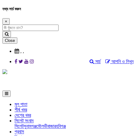
তথ্য সার্চ করুন
×
Close
,
,
সার্চ
আপনি ও লিখুন
মূল পাতা
শীর্ষ খবর
দেশের খবর
সিলেট সংবাদ
সিলেট
সুনামগঞ্জ
মৌলভীবাজার
হবিগঞ্জ
প্রবাস