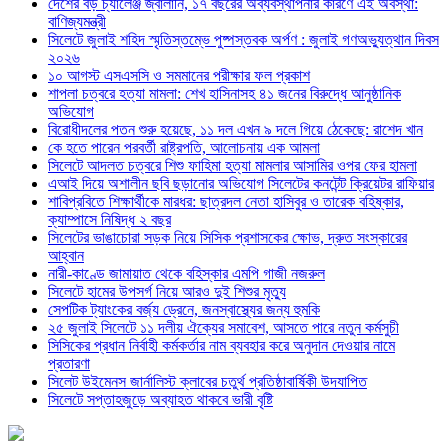
দেশের বড় চ্যালেঞ্জ জ্বালানি, ১৭ বছরের অব্যবস্থাপনার কারণে এই অবস্থা:
বাণিজ্যমন্ত্রী
সিলেটে জুলাই শহিদ স্মৃতিস্তম্ভে পুষ্পস্তবক অর্পণ : জুলাই গণঅভ্যুত্থান দিবস
২০২৬
১০ আগস্ট এসএসসি ও সমমানের পরীক্ষার ফল প্রকাশ
শাপলা চত্বরে হত্যা মামলা: শেখ হাসিনাসহ ৪১ জনের বিরুদ্ধে আনুষ্ঠানিক
অভিযোগ
বিরোধীদলের পতন শুরু হয়েছে, ১১ দল এখন ৯ দলে গিয়ে ঠেকেছে: রাশেদ খান
কে হতে পারেন পরবর্তী রাষ্ট্রপতি, আলোচনায় এক আমলা
সিলেটে আদলত চত্বরে শিশু ফাহিমা হত্যা মামলার আসামির ওপর ফের হামলা
এআই দিয়ে অশালীন ছবি ছড়ানোর অভিযোগ সিলেটের কনটেন্ট ক্রিয়েটর রাফিয়ার
শাবিপ্রবিতে শিক্ষার্থীকে মারধর: ছাত্রদল নেতা হাসিবুর ও তারেক বহিষ্কার,
ক্যাম্পাসে নিষিদ্ধ ২ বছর
সিলেটের ভাঙাচোরা সড়ক নিয়ে সিসিক প্রশাসকের ক্ষোভ, দ্রুত সংস্কারের
আহ্বান
নারী-কাণ্ডে জামায়াত থেকে বহিস্কার এমপি গাজী নজরুল
সিলেটে হামের উপসর্গ নিয়ে আরও দুই শিশুর মৃত্যু
সেপটিক ট্যাংকের বর্জ্য ড্রেনে, জনস্বাস্থ্যের জন্য হুমকি
২৫ জুলাই সিলেটে ১১ দলীয় ঐক্যের সমাবেশ, আসতে পারে নতুন কর্মসুচী
সিসিকের প্রধান নির্বাহী কর্মকর্তার নাম ব্যবহার করে অনুদান দেওয়ার নামে
প্রতারণা
সিলেট উইমেনস জার্নালিস্ট ক্লাবের চতুর্থ প্রতিষ্ঠাবার্ষিকী উদযাপিত
সিলেটে সপ্তাহজুড়ে অব্যাহত থাকবে ভারী বৃষ্টি