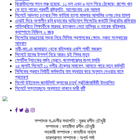
বিরোধীদলের পতন শুরু হয়েছে, ১১ দল এখন ৯ দলে গিয়ে ঠেকেছে: রাশেদ খান
কে হতে পারেন পরবর্তী রাষ্ট্রপতি, আলোচনায় এক আমলা
সিলেটে আদলত চত্বরে শিশু ফাহিমা হত্যা মামলার আসামির ওপর ফের হামলা
এআই দিয়ে অশালীন ছবি ছড়ানোর অভিযোগ সিলেটের কনটেন্ট ক্রিয়েটর রাফিয়ার
শাবিপ্রবিতে শিক্ষার্থীকে মারধর: ছাত্রদল নেতা হাসিবুর ও তারেক বহিষ্কার,
ক্যাম্পাসে নিষিদ্ধ ২ বছর
সিলেটের ভাঙাচোরা সড়ক নিয়ে সিসিক প্রশাসকের ক্ষোভ, দ্রুত সংস্কারের
আহ্বান
নারী-কাণ্ডে জামায়াত থেকে বহিস্কার এমপি গাজী নজরুল
সিলেটে হামের উপসর্গ নিয়ে আরও দুই শিশুর মৃত্যু
সেপটিক ট্যাংকের বর্জ্য ড্রেনে, জনস্বাস্থ্যের জন্য হুমকি
২৫ জুলাই সিলেটে ১১ দলীয় ঐক্যের সমাবেশ, আসতে পারে নতুন কর্মসুচী
সিসিকের প্রধান নির্বাহী কর্মকর্তার নাম ব্যবহার করে অনুদান দেওয়ার নামে
প্রতারণা
সিলেট উইমেনস জার্নালিস্ট ক্লাবের চতুর্থ প্রতিষ্ঠাবার্ষিকী উদযাপিত
সিলেটে সপ্তাহজুড়ে অব্যাহত থাকবে ভারী বৃষ্টি
সম্পাদক মণ্ডলীর সভাপতি : নূরুর রশীদ চৌধুরী
সম্পাদক : ফাহমীদা রশীদ চৌধুরী
সহকারী সম্পাদক : ফাহমীনা নাহাস
ভারপ্রাপ্ত সম্পাদক : অপূর্ব শর্মা