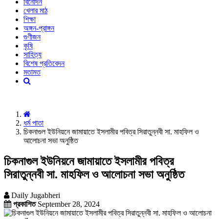
বিনোদন
খেলার মাঠ
শিক্ষা
অঙ্গন-প্রাঙ্গন
গুণীজন
কৃষি
সাহিত্য
বিশেষ প্রতিবেদন
মতামত
ধর্ম পাতা
চিকনাগুল ইউনিয়নে জামায়াতে ইসলামীর পবিত্র সিরাতুন্নবী সা. মাহফিল ও
আলোচনা সভা অনুষ্ঠিত
চিকনাগুল ইউনিয়নে জামায়াতে ইসলামীর পবিত্র
সিরাতুন্নবী সা. মাহফিল ও আলোচনা সভা অনুষ্ঠিত
Daily Jugabheri
প্রকাশিত
September 28, 2024