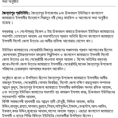
জৈন্তাপুর প্রতিনিধি::
জৈন্তাপুর উপজেলার ৬নং চিকনাগুল ইউনিয়নে বাংলাদেশ
জামায়াতে ইসলামীর উদ্যোগে সিরাতুন নবী (সাঃ) মাহফিল ও আলোচনা সভা অনুষ্ঠিত
হয়েছে।
শুক্রবার( ২৭ সেপ্টেম্বর) বিকেল ৫ টায় চিকনাগুল বাজারে চিকনাগুল ইউনিয়ন জামায়াতের
সভাপতি তোফায়েল আহমদ এর সভাপতিত্বে প্রধান অতিথি ছিলেন বাংলাদেশ জামায়াতে
ইসলামী সিলেট জেলা উত্তর এর আমীর হাফিজ আনোয়ার হোসেন খান।
ইউনিয়ন জামায়াতের সেক্রেটারি মিজানুর রহমানের সঞ্চালনায় প্রধান আলোচকের ছিলেন
,জালালাবাদ ইন্টারন্যাশনাল মাদ্রাসা প্রিন্সিপাল ও বাংলাদেশ জামায়াতে ইসলামী সিলেট
জেলা উত্তর এর সহ সেক্রেটারী মাওলানা মাসুক আহমদ। বিশেষ অতিথির বক্তব্য
রাখেন-সিলেট জেলা উত্তর জামায়াতে ইসলামীর সেক্রেটারি,সাবেক জৈন্তাপুর উপজেলা
পরিষদের চেয়ারম্যান আলহাজ্ব জয়নাল আবেদিন।
অনুষ্ঠানে রাখেন ও উপস্থিত ছিলেন জৈন্তাপুর উপজেলা জামায়াতে ইসলামীর আমীর
নাজমুল ইসলাম, সেক্রেটারি গোলাম কিবরিয়া, সিলেট জেলা দক্ষিণ বায়তুলমাল সম্পাদক
আব্দুল কুদ্দুস, জৈন্তাপুর উপজেলা জামায়াতে ইসলামীর কর্মপরিষদ সদস্য রফিক আহমদ,
৫নং ফতেপুর ইউনিয়ন জামাতের সভাপতি হাঃ কামরুল ইসলাম বাবর, চিকনাগুল ইউনিয়নের
সহসভাপতি শামিম আহমদ,
বিশিষ্ট সমাজসেবী ব্যবসায়ী ডাঃ আব্দুল হাদী চৌধুরী, সিদ্দিক আহমদ, জহির
উদ্দিন,মাহমুদ,রাহাত,সালমান,বুরহান,শিহাব,সাইফুদ্দিন,ইমদাদ,ফেরদৌস,আল-আমিন,
ইকবাল,কমর উদ্দিন,জুবায়ের আহমদ,সালেহ আহমদ প্রমূখ। এছাড়া বাংলাদেশ জামায়াতে
ইসলামী ও ছাত্র শিবির বিভিন্ন ইউনিটের নেতাকর্মীরা উপস্থিত ছিলেন।