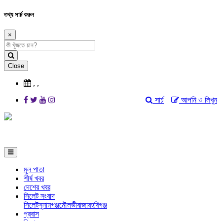
তথ্য সার্চ করুন
×
Close
,
,
সার্চ
আপনি ও লিখুন
মূল পাতা
শীর্ষ খবর
দেশের খবর
সিলেট সংবাদ
সিলেট
সুনামগঞ্জ
মৌলভীবাজার
হবিগঞ্জ
প্রবাস