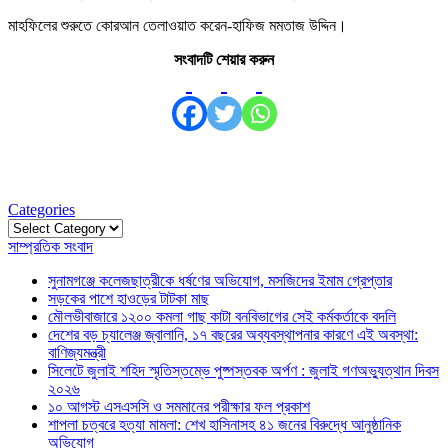
মাহফিলের শুরুতে কোরআন তেলাওয়াত করেন-হাফিজ মমতাজ উদ্দিন।
সংবাদটি শেয়ার করুন
Categories
Categories
সাম্প্রতিক সংবাদ
সুনামগঞ্জে কলেজছাত্রীকে ধর্ষণের অভিযোগ, মসজিদের ইমাম গ্রেপ্তার
সড়কের পাশে হাওড়ের টাটকা মাছ
মৌলভীবাজারে ১২০০ কমলা গাছ কাটা বনবিভাগের সেই কর্মকর্তাকে বদলি
দেশের বড় চ্যালেঞ্জ জ্বালানি, ১৭ বছরের অব্যবস্থাপনার কারণে এই অবস্থা:
বাণিজ্যমন্ত্রী
সিলেটে জুলাই শহিদ স্মৃতিস্তম্ভে পুষ্পস্তবক অর্পণ : জুলাই গণঅভ্যুত্থান দিবস
২০২৬
১০ আগস্ট এসএসসি ও সমমানের পরীক্ষার ফল প্রকাশ
শাপলা চত্বরে হত্যা মামলা: শেখ হাসিনাসহ ৪১ জনের বিরুদ্ধে আনুষ্ঠানিক
অভিযোগ