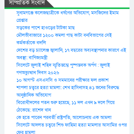
সাম্প্রতিক সংবাদ
সুনামগঞ্জে কলেজছাত্রীকে ধর্ষণের অভিযোগ, মসজিদের ইমাম
গ্রেপ্তার
সড়কের পাশে হাওড়ের টাটকা মাছ
মৌলভীবাজারে ১২০০ কমলা গাছ কাটা বনবিভাগের সেই
কর্মকর্তাকে বদলি
দেশের বড় চ্যালেঞ্জ জ্বালানি, ১৭ বছরের অব্যবস্থাপনার কারণে এই
অবস্থা: বাণিজ্যমন্ত্রী
সিলেটে জুলাই শহিদ স্মৃতিস্তম্ভে পুষ্পস্তবক অর্পণ : জুলাই
গণঅভ্যুত্থান দিবস ২০২৬
১০ আগস্ট এসএসসি ও সমমানের পরীক্ষার ফল প্রকাশ
শাপলা চত্বরে হত্যা মামলা: শেখ হাসিনাসহ ৪১ জনের বিরুদ্ধে
আনুষ্ঠানিক অভিযোগ
বিরোধীদলের পতন শুরু হয়েছে, ১১ দল এখন ৯ দলে গিয়ে
ঠেকেছে: রাশেদ খান
কে হতে পারেন পরবর্তী রাষ্ট্রপতি, আলোচনায় এক আমলা
সিলেটে আদলত চত্বরে শিশু ফাহিমা হত্যা মামলার আসামির ওপর
ফের হামলা