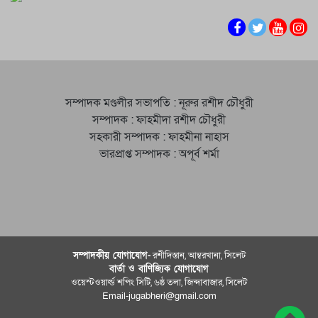
সম্পাদক মণ্ডলীর সভাপতি : নূরুর রশীদ চৌধুরী
সম্পাদক : ফাহমীদা রশীদ চৌধুরী
সহকারী সম্পাদক : ফাহমীনা নাহাস
ভারপ্রাপ্ত সম্পাদক : অপূর্ব শর্মা
সম্পাদকীয় যােগাযোগ-
রশীদিস্তান, আম্বরখানা, সিলেট
বার্তা ও বাণিজ্যিক যোগাযােগ
ওয়েস্টওয়ার্ল্ড শপিং সিটি, ৬ষ্ঠ তলা, জিন্দাবাজার, সিলেট
Email-jugabheri@gmail.com