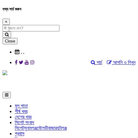
তথ্য সার্চ করুন
×
Close
,
,
সার্চ
আপনি ও লিখুন
মূল পাতা
শীর্ষ খবর
দেশের খবর
সিলেট সংবাদ
সিলেট
সুনামগঞ্জ
মৌলভীবাজার
হবিগঞ্জ
প্রবাস