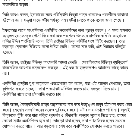
মারামারিতে জড়ায়।
তিনি আরও বলেন, ইফতারের সময় পরিস্থিতি কিছুটা শান্ত থাকলেও পরবর্তীতে আবারো
হট্টগোল হয়। সন্ধ্যা সাড়ে ৭টায় পর্যন্ত এমন ঘটনা চলতে থাকে বলেও জানা গেছে।
ইফতারের আগে সাংবাদিকরা এনসিপির নেতাকর্মীদের নানা প্রশ্ন করেন। এ সময় হাসনাত
আব্দুল্লাহর ফেসবুক পোস্ট নিয়ে করা এক প্রশ্নের উত্তরে নাগরিক কমিটির আহ্বায়ক
নাসির উদ্দিন পাটোয়ারি বলেন, তিনি রাষ্ট্রের বিভিন্ন কমিটির সঙ্গে মিটিং করছেন। তার
বক্তব্য স্যোসাল মিডিয়ায় আসা উচিত হয়নি। আমরা মনে করি, এটা শিষ্টাচার বহির্ভূত
হয়েছে।
তিনি বলেন, রাষ্ট্রের বিভিন্ন ফাংসনারি আমরা দেখছি। সেনানিবাসের বিভিন্ন ব্যক্তিবর্গ
রাজনৈতিক জায়গায় হস্তক্ষেপ করছেন। এই ধরণের হস্তক্ষেপও আমাদের কাছে কাম্য
নয়।
এনসিপির কেন্দ্রীয় যুগ্ম আহ্বায়ক এহতেশামল হক বলেন, যারা এই আচরণ দেখাচ্ছে, তারা
কুক্ষিগত করতে চাচ্ছে। তারা পাওয়ারটা এবিউজ করতে চায়, বক্তৃতা দিতে চায়।
এনসিপির নামে তারা চাঁদাবাজি করতে চায়।
তিনি বলেন, বৈষম্যবিরোধী ছাত্র আন্দোলনের নাম করে উচ্ছৃঙ্খল মানুষ হট্টগোল করার চেষ্টা
করে। মেহমান সাংবাদিকদের সঙ্গেও দুর্ব্যবহার করে। এটার দায় এড়াতে পারি না। জুলাই
বিপ্লবকে পুঁজি করে যারা শক্তি প্রদর্শন ও চাঁদাবাজি অন্যায় সুযোগ নিতে চায়, তাদের
কোনো স্থান এনসিপিতে হবে না। তাছাড়া যারা ছাত্র, দারা গণতান্ত্রিক ছাত্র সংসদে
যোগদান করতে পারে। আর পড়াশোনা শেষ করে এনসিপিতে যোগদান করতে পারবে।