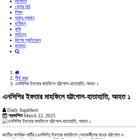
বিনোদন
খেলার মাঠ
শিক্ষা
অঙ্গন-প্রাঙ্গন
গুণীজন
কৃষি
সাহিত্য
বিশেষ প্রতিবেদন
মতামত
শীর্ষ খবর
এনসিপির ইফতার মাহফিলে হট্টগোল-হাতাহাতি, আহত ১
এনসিপির ইফতার মাহফিলে হট্টগোল-হাতাহাতি, আহত ১
Daily Jugabheri
প্রকাশিত
March 22, 2025
জাতীয় নাগরিক পার্টির (এনসিপি) ইফতার মাহফিলে নেতাকর্মীদের মধ্যে হট্টগোল ও