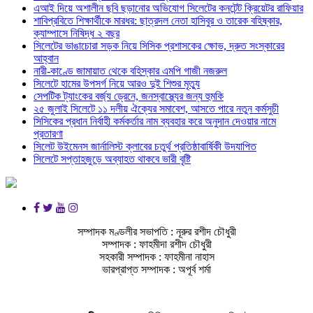
এআই দিয়ে অশালীন ছবি ছড়ানোর অভিযোগ সিলেটের কনটেন্ট ক্রিয়েটর রাফিয়ার
শাবিপ্রবিতে শিক্ষার্থীকে মারধর: ছাত্রদল নেতা হাসিবুর ও তারেক বহিষ্কার,
ক্যাম্পাসে নিষিদ্ধ ২ বছর
সিলেটের ভাঙাচোরা সড়ক নিয়ে সিসিক প্রশাসকের ক্ষোভ, দ্রুত সংস্কারের
আহ্বান
নারী-কাণ্ডে জামায়াত থেকে বহিস্কার এমপি গাজী নজরুল
সিলেটে হামের উপসর্গ নিয়ে আরও দুই শিশুর মৃত্যু
সেপটিক ট্যাংকের বর্জ্য ড্রেনে, জনস্বাস্থ্যের জন্য হুমকি
২৫ জুলাই সিলেটে ১১ দলীয় ঐক্যের সমাবেশ, আসতে পারে নতুন কর্মসুচী
সিসিকের প্রধান নির্বাহী কর্মকর্তার নাম ব্যবহার করে অনুদান দেওয়ার নামে
প্রতারণা
সিলেট উইমেনস জার্নালিস্ট ক্লাবের চতুর্থ প্রতিষ্ঠাবার্ষিকী উদযাপিত
সিলেটে সপ্তাহজুড়ে অব্যাহত থাকবে ভারী বৃষ্টি
সম্পাদক মণ্ডলীর সভাপতি : নূরুর রশীদ চৌধুরী
সম্পাদক : ফাহমীদা রশীদ চৌধুরী
সহকারী সম্পাদক : ফাহমীনা নাহাস
ভারপ্রাপ্ত সম্পাদক : অপূর্ব শর্মা