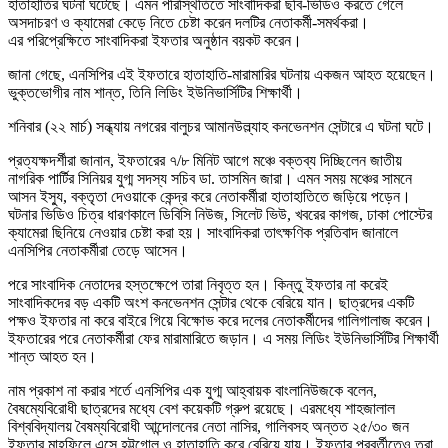
হাতাহাতির ঘটনা ঘটেছে। এমন পরিস্থিতিতে সাংবাদিকরা ছবি-ভিডিও করতে গেলে
অসদাচরণ ও ক্যামেরা কেড়ে নিতে চেষ্টা করেন দলটির নেতাকর্মী-সমর্থকরা।
এর পরিপ্রেক্ষিতে সাংবাদিকরা ইফতার অনুষ্ঠান বয়কট করেন।
জানা গেছে, এনসিপির এই ইফতারে হাতাহাতি-মারামারির ঘটনায় একজন আহত হয়েছেন।
ভুক্তভোগীর নাম শান্ত, তিনি লিডিং ইউনিভার্সিটির শিক্ষার্থী।
শনিবার (২২ মার্চ) সন্ধ্যায় নগরের বালুচর আমানউল্ল্যাহ কনভেনশন সেন্টারে এ ঘটনা ঘটে।
প্রত্যক্ষদর্শীরা জানান, ইফতারের ৭/৮ মিনিট আগে মঞ্চে বক্তব্য দিচ্ছিলেন জাতীয়
নাগরিক পার্টির সিনিয়র যুগ্ম সদস্য সচিব ডা. তাসমিন জারা। এমন সময় মঞ্চের সামনে
আসন ইস্যু, বক্তৃতা দেওয়াকে কেন্দ্র করে নেতাকর্মীরা হাতাহাতিতে জড়িয়ে পড়েন।
ঘটনার ভিডিও চিত্র ধারণকালে ডিবিসি নিউজ, সিলেট ভিউ, খবরের কাগজ, ঢাকা পোস্টের
ক্যামেরা ছিনিয়ে নেওয়ার চেষ্টা করা হয়। সাংবাদিকরা তাৎক্ষণিক প্রতিবাদ জানালে
এনসিপির নেতাকর্মীরা তেড়ে আসেন।
পরে সাংবাদিক নেতাদের হস্তক্ষেপে তারা নিবৃত্ত হন। কিন্তু ইফতার না করেই
সাংবাদিকদের বড় একটি অংশ কনভেনশন সেন্টার থেকে বেরিয়ে যান। ছাত্রদের একটি
পক্ষও ইফতার না করে বাইরে গিয়ে বিক্ষোভ করে দলের নেতাকর্মীদের গালিগালাজ করেন।
ইফতারের পরে নেতাকর্মীরা ফের মারামারিতে জড়ান। এ সময় লিডিং ইউনিভার্সিটির শিক্ষার্থী
শান্ত আহত হন।
নাম প্রকাশ না করার শর্তে এনসিপির এক যুগ্ম আহ্বায়ক বাংলানিউজকে বলেন,
বৈষম্যেবিরোধী ছাত্রদের মধ্যে বেশ কয়েকটি গ্রুপ রয়েছে। এরমধ্যে শাহজালাল
বিশ্ববিদ্যালয় বৈষম্যবিরোধী আন্দোলনের নেতা নাসির, গালিবসহ অন্তত ২৫/৩০ জন
ইফতার মাহফিলে এসে হট্টগোল ও হাতাহাতি করে বেরিয়ে যায়। ইফতার পরবর্তীতেও তরা