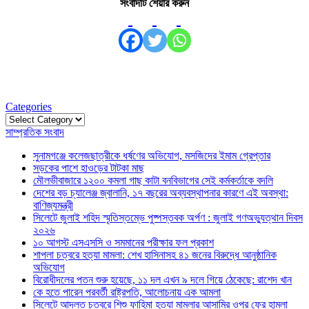
সংবাদটি শেয়ার করুন
Categories
Categories
সাম্প্রতিক সংবাদ
সুনামগঞ্জে কলেজছাত্রীকে ধর্ষণের অভিযোগ, মসজিদের ইমাম গ্রেপ্তার
সড়কের পাশে হাওড়ের টাটকা মাছ
মৌলভীবাজারে ১২০০ কমলা গাছ কাটা বনবিভাগের সেই কর্মকর্তাকে বদলি
দেশের বড় চ্যালেঞ্জ জ্বালানি, ১৭ বছরের অব্যবস্থাপনার কারণে এই অবস্থা:
বাণিজ্যমন্ত্রী
সিলেটে জুলাই শহিদ স্মৃতিস্তম্ভে পুষ্পস্তবক অর্পণ : জুলাই গণঅভ্যুত্থান দিবস
২০২৬
১০ আগস্ট এসএসসি ও সমমানের পরীক্ষার ফল প্রকাশ
শাপলা চত্বরে হত্যা মামলা: শেখ হাসিনাসহ ৪১ জনের বিরুদ্ধে আনুষ্ঠানিক
অভিযোগ
বিরোধীদলের পতন শুরু হয়েছে, ১১ দল এখন ৯ দলে গিয়ে ঠেকেছে: রাশেদ খান
কে হতে পারেন পরবর্তী রাষ্ট্রপতি, আলোচনায় এক আমলা
সিলেটে আদলত চত্বরে শিশু ফাহিমা হত্যা মামলার আসামির ওপর ফের হামলা