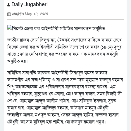
Daily Jugabheri
প্রকাশিত
May 19, 2025
জাতীয় রাজস্ব বোর্ড বিলুপ্ত নয়, টেকসই সংস্কারের দাবিকে সামনে রেখে
সিলেট জেলা কর আইনজীবী সমিতির উদ্যোগে সোমবার (১৯ মে) দুপুর
সাড়ে ১২টায় মেন্দিবাগস্থ কর ভবনের সামনে এক মানববন্ধন কর্মসূচি
অনুষ্ঠিত হয়।
সমিতির সভাপতি আয়কর আইনজীবী সিরাজুল হুসেন আহমদ
আলমগীর এর সভাপতিত্বে ও সাধারণ সম্পাদক মুহাম্মদ ফজলুর রহমান
শিপু অ্যাডভোকেট এর পরিচালনায় মানববন্ধনে বক্তব্য রাখেন- এম.
শফিকুর রহমান, মুত্যুঞ্জয় ধর ভোলা, মোঃ আবুল ফজল, সমর বিজয়ী সী
শেখর, মোহাম্মদ আব্দুল আলীম পাঠান, মোঃ সফিকুল ইসলাম, সুব্রত
কুমার রায়, মোহাম্মদ আজিজুর রহমান, কাউছার মাহমুদ চৌধুরী,
জাহাঙ্গীর আলম, মওদুদ আহমদ, সৈয়দ আব্দুল হামিদ, সদরুল হাসান
চৌধুরী, আ.স.ম মুবিনুল হক শাহীন, মোখলেছুর রহমান প্রমুখ।