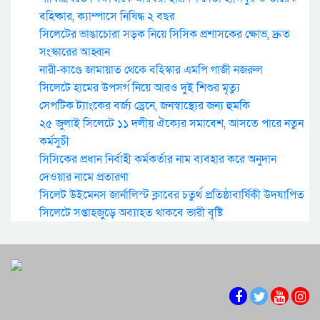
বহিষ্কার, ক্যাম্পাসে নিষিদ্ধ ২ বছর
সিলেটের ভাঙাচোরা সড়ক নিয়ে সিসিক প্রশাসকের ক্ষোভ, দ্রুত
সংস্কারের আহ্বান
নারী-কাণ্ডে জামায়াত থেকে বহিস্কার এমপি গাজী নজরুল
সিলেটে হামের উপসর্গ নিয়ে আরও দুই শিশুর মৃত্যু
সেপটিক ট্যাংকের বর্জ্য ড্রেনে, জনস্বাস্থ্যের জন্য হুমকি
২৫ জুলাই সিলেটে ১১ দলীয় ঐক্যের সমাবেশ, আসতে পারে নতুন
কর্মসুচী
সিসিকের প্রধান নির্বাহী কর্মকর্তার নাম ব্যবহার করে অনুদান
দেওয়ার নামে প্রতারণা
সিলেট উইমেনস জার্নালিস্ট ক্লাবের চতুর্থ প্রতিষ্ঠাবার্ষিকী উদযাপিত
সিলেটে সপ্তাহজুড়ে অব্যাহত থাকবে ভারী বৃষ্টি