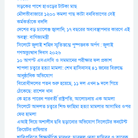
সড়কের পাশে হাওড়ের টাটকা মাছ
মৌলভীবাজারে ১২০০ কমলা গাছ কাটা বনবিভাগের সেই
কর্মকর্তাকে বদলি
দেশের বড় চ্যালেঞ্জ জ্বালানি, ১৭ বছরের অব্যবস্থাপনার কারণে এই
অবস্থা: বাণিজ্যমন্ত্রী
সিলেটে জুলাই শহিদ স্মৃতিস্তম্ভে পুষ্পস্তবক অর্পণ : জুলাই
গণঅভ্যুত্থান দিবস ২০২৬
১০ আগস্ট এসএসসি ও সমমানের পরীক্ষার ফল প্রকাশ
শাপলা চত্বরে হত্যা মামলা: শেখ হাসিনাসহ ৪১ জনের বিরুদ্ধে
আনুষ্ঠানিক অভিযোগ
বিরোধীদলের পতন শুরু হয়েছে, ১১ দল এখন ৯ দলে গিয়ে
ঠেকেছে: রাশেদ খান
কে হতে পারেন পরবর্তী রাষ্ট্রপতি, আলোচনায় এক আমলা
সিলেটে আদলত চত্বরে শিশু ফাহিমা হত্যা মামলার আসামির ওপর
ফের হামলা
এআই দিয়ে অশালীন ছবি ছড়ানোর অভিযোগ সিলেটের কনটেন্ট
ক্রিয়েটর রাফিয়ার
শাবিপ্রবিতে শিক্ষার্থীকে মারধর: ছাত্রদল নেতা হাসিবুর ও তারেক