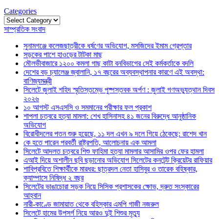
Categories
Categories
সাম্প্রতিক সংবাদ
সুনামগঞ্জে কলেজছাত্রীকে ধর্ষণের অভিযোগ, মসজিদের ইমাম গ্রেপ্তার
সড়কের পাশে হাওড়ের টাটকা মাছ
মৌলভীবাজারে ১২০০ কমলা গাছ কাটা বনবিভাগের সেই কর্মকর্তাকে বদলি
দেশের বড় চ্যালেঞ্জ জ্বালানি, ১৭ বছরের অব্যবস্থাপনার কারণে এই অবস্থা:
বাণিজ্যমন্ত্রী
সিলেটে জুলাই শহিদ স্মৃতিস্তম্ভে পুষ্পস্তবক অর্পণ : জুলাই গণঅভ্যুত্থান দিবস
২০২৬
১০ আগস্ট এসএসসি ও সমমানের পরীক্ষার ফল প্রকাশ
শাপলা চত্বরে হত্যা মামলা: শেখ হাসিনাসহ ৪১ জনের বিরুদ্ধে আনুষ্ঠানিক
অভিযোগ
বিরোধীদলের পতন শুরু হয়েছে, ১১ দল এখন ৯ দলে গিয়ে ঠেকেছে: রাশেদ খান
কে হতে পারেন পরবর্তী রাষ্ট্রপতি, আলোচনায় এক আমলা
সিলেটে আদলত চত্বরে শিশু ফাহিমা হত্যা মামলার আসামির ওপর ফের হামলা
এআই দিয়ে অশালীন ছবি ছড়ানোর অভিযোগ সিলেটের কনটেন্ট ক্রিয়েটর রাফিয়ার
শাবিপ্রবিতে শিক্ষার্থীকে মারধর: ছাত্রদল নেতা হাসিবুর ও তারেক বহিষ্কার,
ক্যাম্পাসে নিষিদ্ধ ২ বছর
সিলেটের ভাঙাচোরা সড়ক নিয়ে সিসিক প্রশাসকের ক্ষোভ, দ্রুত সংস্কারের
আহ্বান
নারী-কাণ্ডে জামায়াত থেকে বহিস্কার এমপি গাজী নজরুল
সিলেটে হামের উপসর্গ নিয়ে আরও দুই শিশুর মৃত্যু