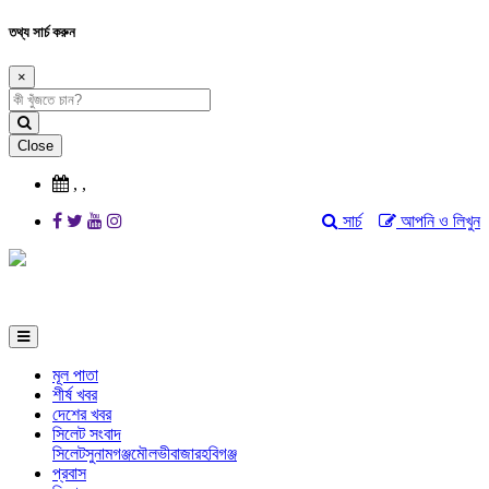
তথ্য সার্চ করুন
×
Close
,
,
সার্চ
আপনি ও লিখুন
মূল পাতা
শীর্ষ খবর
দেশের খবর
সিলেট সংবাদ
সিলেট
সুনামগঞ্জ
মৌলভীবাজার
হবিগঞ্জ
প্রবাস