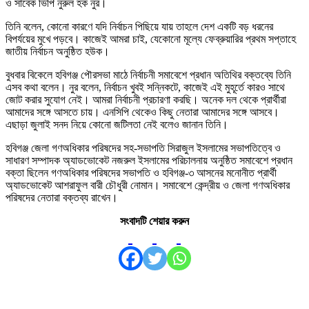
ও সাবেক ভিপি নুরুল হক নুর।
তিনি বলেন, কোনো কারণে যদি নির্বাচন পিছিয়ে যায় তাহলে দেশ একটি বড় ধরনের
বিপর্যয়ের মুখে পড়বে। কাজেই আমরা চাই, যেকোনো মূল্যে ফেব্রুয়ারির প্রথম সপ্তাহে
জাতীয় নির্বাচন অনুষ্ঠিত হউক।
বুধবার বিকেলে হবিগঞ্জ পৌরসভা মাঠে নির্বাচনী সমাবেশে প্রধান অতিথির বক্তব্যে তিনি
এসব কথা বলেন। নুর বলেন, নির্বাচন খুবই সন্নিকটে, কাজেই এই মুহূর্তে কারও সাথে
জোট করার সুযোগ নেই। আমরা নির্বাচনী প্রচারণা করছি। অনেক দল থেকে প্রার্থীরা
আমাদের সঙ্গে আসতে চায়। এনসিপি থেকেও কিছু নেতারা আমাদের সঙ্গে আসবে।
এছাড়া জুলাই সনদ নিয়ে কোনো জটিলতা নেই বলেও জানান তিনি।
হবিগঞ্জ জেলা গণঅধিকার পরিষদের সহ-সভাপতি সিরাজুল ইসলামের সভাপতিত্বে ও
সাধারণ সম্পাদক অ্যাডভোকেট নজরুল ইসলামের পরিচালনায় অনুষ্ঠিত সমাবেশে প্রধান
বক্তা ছিলেন গণঅধিকার পরিষদের সভাপতি ও হবিগঞ্জ-৩ আসনের মনোনীত প্রার্থী
অ্যাডভোকেট আশরাফুল বারী চৌধুরী নোমান। সমাবেশে কেন্দ্রীয় ও জেলা গণঅধিকার
পরিষদের নেতারা বক্তব্য রাখেন।
সংবাদটি শেয়ার করুন