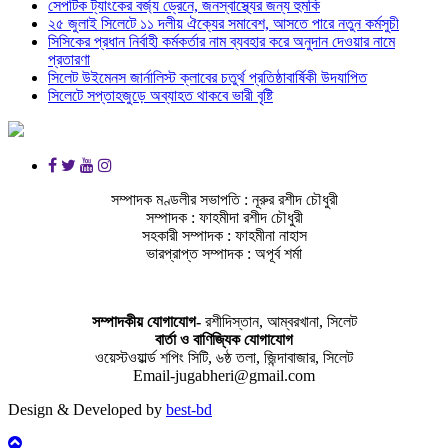
সেপটিক ট্যাংকের বর্জ্য ড্রেনে, জনস্বাস্থ্যের জন্য হুমকি
২৫ জুলাই সিলেটে ১১ দলীয় ঐক্যের সমাবেশ, আসতে পারে নতুন কর্মসুচী
সিসিকের প্রধান নির্বাহী কর্মকর্তার নাম ব্যবহার করে অনুদান দেওয়ার নামে
প্রতারণা
সিলেট উইমেনস জার্নালিস্ট ক্লাবের চতুর্থ প্রতিষ্ঠাবার্ষিকী উদযাপিত
সিলেটে সপ্তাহজুড়ে অব্যাহত থাকবে ভারী বৃষ্টি
সম্পাদক মণ্ডলীর সভাপতি : নূরুর রশীদ চৌধুরী
সম্পাদক : ফাহমীদা রশীদ চৌধুরী
সহকারী সম্পাদক : ফাহমীনা নাহাস
ভারপ্রাপ্ত সম্পাদক : অপূর্ব শর্মা
সম্পাদকীয় যােগাযোগ-
রশীদিস্তান, আম্বরখানা, সিলেট
বার্তা ও বাণিজ্যিক যোগাযােগ
ওয়েস্টওয়ার্ল্ড শপিং সিটি, ৬ষ্ঠ তলা, জিন্দাবাজার, সিলেট
Email-jugabheri@gmail.com
Design & Developed by
best-bd