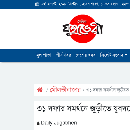
৫ই আগস্ট, ২০২৬ খ্রিস্টাব্দ
,
২১শে শ্রাবণ, ১৪৩৩ বঙ্গাব্দ
,
২২শে
মূল পাতা
শীর্ষ খবর
দেশের খবর
সিলেট সংবাদ
মৌলভীবাজার
৩১ দফার সমর্থনে জুড়ীত
৩১ দফার সমর্থনে জুড়ীতে যুব
Daily Jugabheri