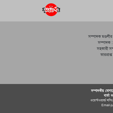
সম্পাদক মণ্ডলীর
সম্পাদক :
সহকারী সম
ভারপ্রাপ্
সম্পাদকীয় যােগায
বার্তা 
ওয়েস্টওয়ার্ল্ড শপিং
Email-j