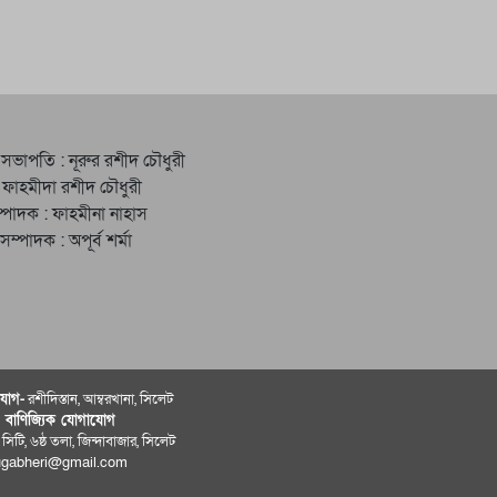
 সভাপতি : নূরুর রশীদ চৌধুরী
 ফাহমীদা রশীদ চৌধুরী
্পাদক : ফাহমীনা নাহাস
ত সম্পাদক : অপূর্ব শর্মা
োগ-
রশীদিস্তান, আম্বরখানা, সিলেট
ও বাণিজ্যিক যোগাযােগ
 সিটি, ৬ষ্ঠ তলা, জিন্দাবাজার, সিলেট
ugabheri@gmail.com