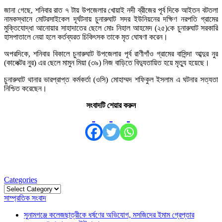
জানা গেছে, শনিবার রাত ৭ টায় উপজেলার খোয়াই নদী ব্রীজের পূর্ব দিকে আইতন বটতলা
নামকস্থানে মোটরসাইকেল দূর্ঘটনায় চুনারুঘাট সদর ইউনিয়নের দক্ষিণ নরপতি গ্রামের
মুক্তিযোদ্ধা আনোয়ার সাহাদাতের ছেলে মোঃ নিহাল আহমেদ (২৫)কে চুনারুঘাট সরকারি
হাসপাতালে নেয়া হলে কর্তব্যরত চিকিৎসক তাকে মৃত ঘোষণা করেন।
অপরদিকে, শনিবার বিকালে চুনারুঘাট উপজেলার পূর্ব রাণীগাঁও গ্রামের বাসিন্দা আব্দুর নুর
(কালেক্টর নুর) এর ছেলে মামুন মিয়া (৩৯) নিজ বাড়িতে বিদ্যুতায়িত হয়ে মৃত্যু হয়েছে।
চুনারুঘাট থানার ভারপ্রাপ্ত কর্মকর্তা (ওসি) মোহাম্মদ শফিকুল ইসলাম এ ঘটনার সত্যতা
নিশ্চিত করেছেন।
সংবাদটি শেয়ার করুন
Categories
Categories
সাম্প্রতিক সংবাদ
সুনামগঞ্জে কলেজছাত্রীকে ধর্ষণের অভিযোগ, মসজিদের ইমাম গ্রেপ্তার