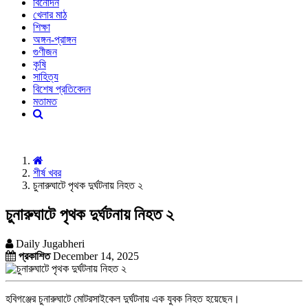
বিনোদন
খেলার মাঠ
শিক্ষা
অঙ্গন-প্রাঙ্গন
গুণীজন
কৃষি
সাহিত্য
বিশেষ প্রতিবেদন
মতামত
শীর্ষ খবর
চুনারুঘাটে পৃথক দুর্ঘটনায় নিহত ২
চুনারুঘাটে পৃথক দুর্ঘটনায় নিহত ২
Daily Jugabheri
প্রকাশিত
December 14, 2025
হবিগঞ্জের চুনারুঘাটে মোটরসাইকেল দুর্ঘটনায় এক যুবক নিহত হয়েছেন।