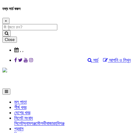
তথ্য সার্চ করুন
×
Close
,
,
সার্চ
আপনি ও লিখুন
মূল পাতা
শীর্ষ খবর
দেশের খবর
সিলেট সংবাদ
সিলেট
সুনামগঞ্জ
মৌলভীবাজার
হবিগঞ্জ
প্রবাস