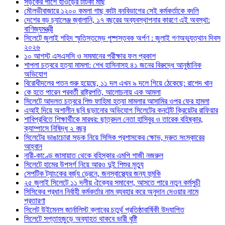
সড়কের পাশে হাওড়ের টাটকা মাছ
মৌলভীবাজারে ১২০০ কমলা গাছ কাটা বনবিভাগের সেই কর্মকর্তাকে বদলি
দেশের বড় চ্যালেঞ্জ জ্বালানি, ১৭ বছরের অব্যবস্থাপনার কারণে এই অবস্থা:
বাণিজ্যমন্ত্রী
সিলেটে জুলাই শহিদ স্মৃতিস্তম্ভে পুষ্পস্তবক অর্পণ : জুলাই গণঅভ্যুত্থান দিবস
২০২৬
১০ আগস্ট এসএসসি ও সমমানের পরীক্ষার ফল প্রকাশ
শাপলা চত্বরে হত্যা মামলা: শেখ হাসিনাসহ ৪১ জনের বিরুদ্ধে আনুষ্ঠানিক
অভিযোগ
বিরোধীদলের পতন শুরু হয়েছে, ১১ দল এখন ৯ দলে গিয়ে ঠেকেছে: রাশেদ খান
কে হতে পারেন পরবর্তী রাষ্ট্রপতি, আলোচনায় এক আমলা
সিলেটে আদলত চত্বরে শিশু ফাহিমা হত্যা মামলার আসামির ওপর ফের হামলা
এআই দিয়ে অশালীন ছবি ছড়ানোর অভিযোগ সিলেটের কনটেন্ট ক্রিয়েটর রাফিয়ার
শাবিপ্রবিতে শিক্ষার্থীকে মারধর: ছাত্রদল নেতা হাসিবুর ও তারেক বহিষ্কার,
ক্যাম্পাসে নিষিদ্ধ ২ বছর
সিলেটের ভাঙাচোরা সড়ক নিয়ে সিসিক প্রশাসকের ক্ষোভ, দ্রুত সংস্কারের
আহ্বান
নারী-কাণ্ডে জামায়াত থেকে বহিস্কার এমপি গাজী নজরুল
সিলেটে হামের উপসর্গ নিয়ে আরও দুই শিশুর মৃত্যু
সেপটিক ট্যাংকের বর্জ্য ড্রেনে, জনস্বাস্থ্যের জন্য হুমকি
২৫ জুলাই সিলেটে ১১ দলীয় ঐক্যের সমাবেশ, আসতে পারে নতুন কর্মসুচী
সিসিকের প্রধান নির্বাহী কর্মকর্তার নাম ব্যবহার করে অনুদান দেওয়ার নামে
প্রতারণা
সিলেট উইমেনস জার্নালিস্ট ক্লাবের চতুর্থ প্রতিষ্ঠাবার্ষিকী উদযাপিত
সিলেটে সপ্তাহজুড়ে অব্যাহত থাকবে ভারী বৃষ্টি