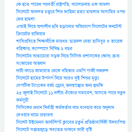
কে হতে পারেন পরবর্তী রাষ্ট্রপতি, আলোচনায় এক আমলা
সিলেটে আদলত চত্বরে শিশু ফাহিমা হত্যা মামলার আসামির ওপর
ফের হামলা
এআই দিয়ে অশালীন ছবি ছড়ানোর অভিযোগ সিলেটের কনটেন্ট
ক্রিয়েটর রাফিয়ার
শাবিপ্রবিতে শিক্ষার্থীকে মারধর: ছাত্রদল নেতা হাসিবুর ও তারেক
বহিষ্কার, ক্যাম্পাসে নিষিদ্ধ ২ বছর
সিলেটের ভাঙাচোরা সড়ক নিয়ে সিসিক প্রশাসকের ক্ষোভ, দ্রুত
সংস্কারের আহ্বান
নারী-কাণ্ডে জামায়াত থেকে বহিস্কার এমপি গাজী নজরুল
সিলেটে হামের উপসর্গ নিয়ে আরও দুই শিশুর মৃত্যু
সেপটিক ট্যাংকের বর্জ্য ড্রেনে, জনস্বাস্থ্যের জন্য হুমকি
২৫ জুলাই সিলেটে ১১ দলীয় ঐক্যের সমাবেশ, আসতে পারে নতুন
কর্মসুচী
সিসিকের প্রধান নির্বাহী কর্মকর্তার নাম ব্যবহার করে অনুদান
দেওয়ার নামে প্রতারণা
সিলেট উইমেনস জার্নালিস্ট ক্লাবের চতুর্থ প্রতিষ্ঠাবার্ষিকী উদযাপিত
সিলেটে সপ্তাহজুড়ে অব্যাহত থাকবে ভারী বৃষ্টি