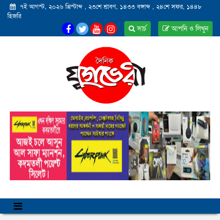
৭ই আগস্ট, ২০২৬ খ্রিস্টাব্দ
,
২৩শে শ্রাবণ, ১৪৩৩ বঙ্গাব্দ
,
২৪শে সফর, ১৪৪৮
হিজরি
সার্চ
আপনি ও লিখুন