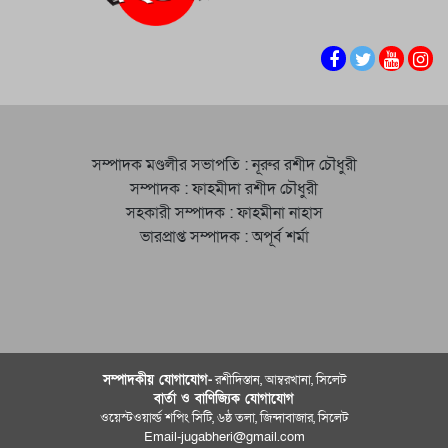
সম্পাদক মণ্ডলীর সভাপতি : নূরুর রশীদ চৌধুরী
সম্পাদক : ফাহমীদা রশীদ চৌধুরী
সহকারী সম্পাদক : ফাহমীনা নাহাস
ভারপ্রাপ্ত সম্পাদক : অপূর্ব শর্মা
সম্পাদকীয় যােগাযোগ-
রশীদিস্তান, আম্বরখানা, সিলেট
বার্তা ও বাণিজ্যিক যোগাযােগ
ওয়েস্টওয়ার্ল্ড শপিং সিটি, ৬ষ্ঠ তলা, জিন্দাবাজার, সিলেট
Email-jugabheri@gmail.com