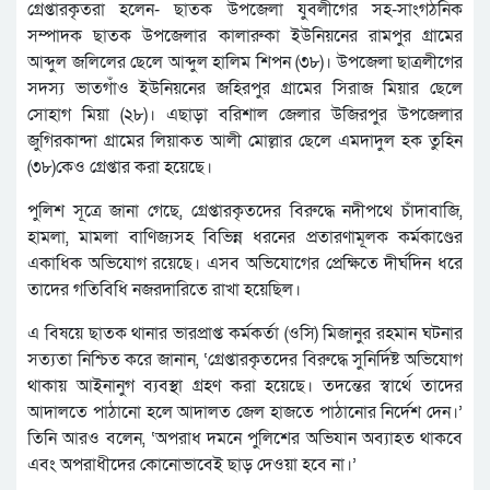
গ্রেপ্তারকৃতরা হলেন- ছাতক উপজেলা যুবলীগের সহ-সাংগঠনিক
সম্পাদক ছাতক উপজেলার কালারুকা ইউনিয়নের রামপুর গ্রামের
আব্দুল জলিলের ছেলে আব্দুল হালিম শিপন (৩৮)। উপজেলা ছাত্রলীগের
সদস্য ভাতগাঁও ইউনিয়নের জহিরপুর গ্রামের সিরাজ মিয়ার ছেলে
সোহাগ মিয়া (২৮)। এছাড়া বরিশাল জেলার উজিরপুর উপজেলার
জুগিরকান্দা গ্রামের লিয়াকত আলী মোল্লার ছেলে এমদাদুল হক তুহিন
(৩৮)কেও গ্রেপ্তার করা হয়েছে।
পুলিশ সূত্রে জানা গেছে, গ্রেপ্তারকৃতদের বিরুদ্ধে নদীপথে চাঁদাবাজি,
হামলা, মামলা বাণিজ্যসহ বিভিন্ন ধরনের প্রতারণামূলক কর্মকাণ্ডের
একাধিক অভিযোগ রয়েছে। এসব অভিযোগের প্রেক্ষিতে দীর্ঘদিন ধরে
তাদের গতিবিধি নজরদারিতে রাখা হয়েছিল।
এ বিষয়ে ছাতক থানার ভারপ্রাপ্ত কর্মকর্তা (ওসি) মিজানুর রহমান ঘটনার
সত্যতা নিশ্চিত করে জানান, ‘গ্রেপ্তারকৃতদের বিরুদ্ধে সুনির্দিষ্ট অভিযোগ
থাকায় আইনানুগ ব্যবস্থা গ্রহণ করা হয়েছে। তদন্তের স্বার্থে তাদের
আদালতে পাঠানো হলে আদালত জেল হাজতে পাঠানোর নির্দেশ দেন।’
তিনি আরও বলেন, ‘অপরাধ দমনে পুলিশের অভিযান অব্যাহত থাকবে
এবং অপরাধীদের কোনোভাবেই ছাড় দেওয়া হবে না।’