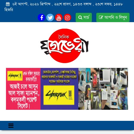
৬ই আগস্ট, ২০২৬ খ্রিস্টাব্দ
,
২২শে শ্রাবণ, ১৪৩৩ বঙ্গাব্দ
,
২৩শে সফর, ১৪৪৮
হিজরি
সার্চ
আপনি ও লিখুন