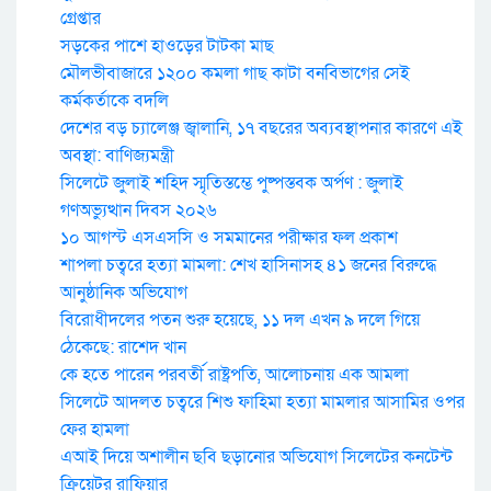
গ্রেপ্তার
সড়কের পাশে হাওড়ের টাটকা মাছ
মৌলভীবাজারে ১২০০ কমলা গাছ কাটা বনবিভাগের সেই
কর্মকর্তাকে বদলি
দেশের বড় চ্যালেঞ্জ জ্বালানি, ১৭ বছরের অব্যবস্থাপনার কারণে এই
অবস্থা: বাণিজ্যমন্ত্রী
সিলেটে জুলাই শহিদ স্মৃতিস্তম্ভে পুষ্পস্তবক অর্পণ : জুলাই
গণঅভ্যুত্থান দিবস ২০২৬
১০ আগস্ট এসএসসি ও সমমানের পরীক্ষার ফল প্রকাশ
শাপলা চত্বরে হত্যা মামলা: শেখ হাসিনাসহ ৪১ জনের বিরুদ্ধে
আনুষ্ঠানিক অভিযোগ
বিরোধীদলের পতন শুরু হয়েছে, ১১ দল এখন ৯ দলে গিয়ে
ঠেকেছে: রাশেদ খান
কে হতে পারেন পরবর্তী রাষ্ট্রপতি, আলোচনায় এক আমলা
সিলেটে আদলত চত্বরে শিশু ফাহিমা হত্যা মামলার আসামির ওপর
ফের হামলা
এআই দিয়ে অশালীন ছবি ছড়ানোর অভিযোগ সিলেটের কনটেন্ট
ক্রিয়েটর রাফিয়ার