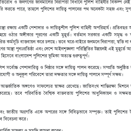
 প্রতিরোধ ও জনগণের জানমালের নিরাপত্তা বিধানে পুলিশ বাহিনীর বিকল্প নে
ক তৈরি করতে পারে, তাহলে পুলিশের দায়িত্ব পালনের পথ অনেকটা সহজ এবং সু
্থা রক্ষায় একটি পেশাদার ও দায়িত্বশীল পুলিশ বাহিনী অপরিহার্য। প্রতিবছর অন
য়ে ওঠার অঙ্গীকার পূরণের একটি মুহূর্ত। বর্তমান সরকার একটি সমৃদ্ধ ও স্ব
ে বিস্তারিত কর্মসূচি বাস্তবায়ন করে চলছে। তবে ঘরে-বাইরে জনমনে নিরাপত্তা, স্বস্তি ন
ের আস্থা পুনঃপ্রতিষ্ঠা এবং দেশে আইনশৃঙ্খলা পরিস্থিতির উন্নয়নই এই মুহূর্তে 
 হিসেবে বাংলাদেশ পুলিশের ভূমিকা অত্যন্ত গুরুত্বপূর্ণ।
িশ সর্বোচ্চ পেশাদারিত্ব ও নিষ্ঠার সঙ্গে দায়িত্ব পালন করেছে। সম্প্রতি অনুষ্ঠি
োগী ও অনুকূল পরিবেশে তারা দক্ষতার সঙ্গে দায়িত্ব পালনে সম্পূর্ণ সক্ষম।
তর্জাতিক অঙ্গণেও সাফল্যের স্বাক্ষর রেখেছে। জাতিসংঘ শান্তিরক্ষা মিশনে
ি করেছে। তবে পরিবর্তিত বৈশ্বিক বাস্তবতায় পুলিশের আধুনিকায়ন ও সক্ষমতা 
 এবং জাতীয় অগ্রগতি একে অপরের সঙ্গে নিবিড়ভাবে সম্পৃক্ত। তাই পুলিশের উ
বে বিবেচনা করে।
ার্বিক সাফল্য ও সমৃদ্ধি কামনা করেন।