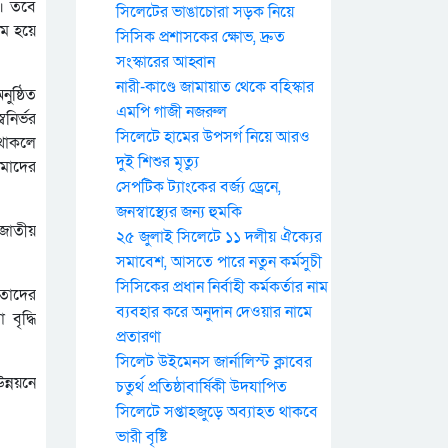
ই। তবে
সিলেটের ভাঙাচোরা সড়ক নিয়ে
গম হয়ে
সিসিক প্রশাসকের ক্ষোভ, দ্রুত
সংস্কারের আহ্বান
নারী-কাণ্ডে জামায়াত থেকে বহিস্কার
ুষ্ঠিত
এমপি গাজী নজরুল
নির্ভর
সিলেটে হামের উপসর্গ নিয়ে আরও
া থাকলে
দুই শিশুর মৃত্যু
আমাদের
সেপটিক ট্যাংকের বর্জ্য ড্রেনে,
জনস্বাস্থ্যের জন্য হুমকি
ত জাতীয়
২৫ জুলাই সিলেটে ১১ দলীয় ঐক্যের
সমাবেশ, আসতে পারে নতুন কর্মসুচী
সিসিকের প্রধান নির্বাহী কর্মকর্তার নাম
 তাদের
ব্যবহার করে অনুদান দেওয়ার নামে
বৃদ্ধি
প্রতারণা
সিলেট উইমেনস জার্নালিস্ট ক্লাবের
ন্নয়নে
চতুর্থ প্রতিষ্ঠাবার্ষিকী উদযাপিত
সিলেটে সপ্তাহজুড়ে অব্যাহত থাকবে
ভারী বৃষ্টি