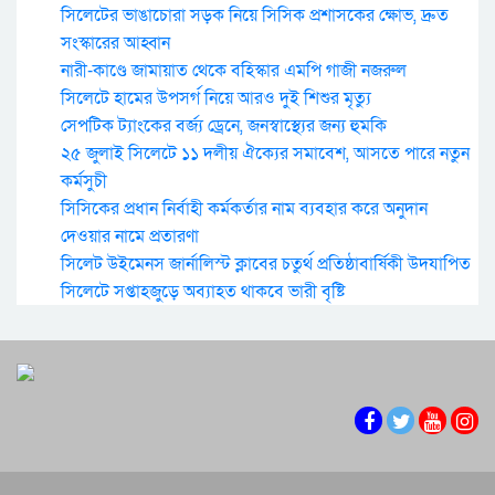
সিলেটের ভাঙাচোরা সড়ক নিয়ে সিসিক প্রশাসকের ক্ষোভ, দ্রুত
সংস্কারের আহ্বান
নারী-কাণ্ডে জামায়াত থেকে বহিস্কার এমপি গাজী নজরুল
সিলেটে হামের উপসর্গ নিয়ে আরও দুই শিশুর মৃত্যু
সেপটিক ট্যাংকের বর্জ্য ড্রেনে, জনস্বাস্থ্যের জন্য হুমকি
২৫ জুলাই সিলেটে ১১ দলীয় ঐক্যের সমাবেশ, আসতে পারে নতুন
কর্মসুচী
সিসিকের প্রধান নির্বাহী কর্মকর্তার নাম ব্যবহার করে অনুদান
দেওয়ার নামে প্রতারণা
সিলেট উইমেনস জার্নালিস্ট ক্লাবের চতুর্থ প্রতিষ্ঠাবার্ষিকী উদযাপিত
সিলেটে সপ্তাহজুড়ে অব্যাহত থাকবে ভারী বৃষ্টি