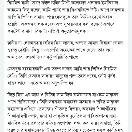
নিয়মিত যাত্রী সৈয়দ সঈদ উদ্দিন ডিগ্রী কলেজের প্রভাষক ইমতিয়াজ
আহমেদ লিলুু বলেন, আমি প্রায়ই তার সিএনজিতে উঠি। আগে জানতাম
না তিনি ভিডিও বানান। পরে ফেসবুকে তার ভিডিও দেখে অবাক
হয়েছি। একজন চালক হয়েও এত সুন্দরভাবে কথা বলেন! এভাবে
কনটেন্ট বানান। বিষয়টা সত্যিই অনুুপ্রেরণামূলক।
স্থানীয় টং দোকানদার জসিম মিয়া জানান, শুরুতে আমরা বিষয়টা তেমন
গুরুত্ব দেইনি। কিন্তু এখন দেখি, অনেকেই তাকে চেনে। তার জন্য
আমাদের এলাকাটাও একটু পরিচিতি পাচ্ছে।
ফেসবুক ব্যবহারকারী এক তরুণ বলেন, আমি তার ভিডিও নিয়মিত
দেখি। তিনি যেভাবে সাধারণ মানুষের গল্প তুলে ধরেন, সেটা খুবই
বাস্তব লাগে। এতে আমরা অনুপ্রাণিত হই।
জিতু মিয়া এর আগেও বিভিন্ন সামাজিক কর্মকান্ডের মাধ্যমে মানুষের
পাশে দাঁড়িয়েছেন। তিনি সবসময় সমাজের অসহায় ও দরিদ্র মানুষের
সহায়তায় এগিয়ে এসেছেন। শীতবস্ত্র বিতরণ, অসচ্ছল শিক্ষার্থীদের
শিক্ষাসামগ্রী প্রদান, বন্যা বা প্র্রাকৃতিক দুর্যোগে ত্রাণ বিতরণসহ নানা
মানবিক উদ্যোগে তার সক্রিয় অংশগ্রহণ লক্ষ্য করা যায়। এছাড়া, তিনি
তরুণদের সমাজসেবায় উদ্বুদ্ধ করতে বিভিন্ন সচেতনতামূলক কার্যক্রমও