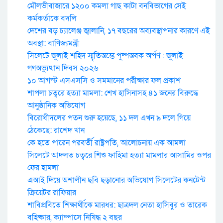
মৌলভীবাজারে ১২০০ কমলা গাছ কাটা বনবিভাগের সেই
কর্মকর্তাকে বদলি
দেশের বড় চ্যালেঞ্জ জ্বালানি, ১৭ বছরের অব্যবস্থাপনার কারণে এই
অবস্থা: বাণিজ্যমন্ত্রী
সিলেটে জুলাই শহিদ স্মৃতিস্তম্ভে পুষ্পস্তবক অর্পণ : জুলাই
গণঅভ্যুত্থান দিবস ২০২৬
১০ আগস্ট এসএসসি ও সমমানের পরীক্ষার ফল প্রকাশ
শাপলা চত্বরে হত্যা মামলা: শেখ হাসিনাসহ ৪১ জনের বিরুদ্ধে
আনুষ্ঠানিক অভিযোগ
বিরোধীদলের পতন শুরু হয়েছে, ১১ দল এখন ৯ দলে গিয়ে
ঠেকেছে: রাশেদ খান
কে হতে পারেন পরবর্তী রাষ্ট্রপতি, আলোচনায় এক আমলা
সিলেটে আদলত চত্বরে শিশু ফাহিমা হত্যা মামলার আসামির ওপর
ফের হামলা
এআই দিয়ে অশালীন ছবি ছড়ানোর অভিযোগ সিলেটের কনটেন্ট
ক্রিয়েটর রাফিয়ার
শাবিপ্রবিতে শিক্ষার্থীকে মারধর: ছাত্রদল নেতা হাসিবুর ও তারেক
বহিষ্কার, ক্যাম্পাসে নিষিদ্ধ ২ বছর