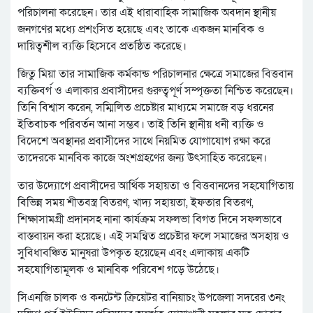
পরিচালনা করেছেন। তার এই ধারাবাহিক সামাজিক অবদান স্থানীয়
জনগণের মধ্যে প্রশংসিত হয়েছে এবং তাকে একজন মানবিক ও
দায়িত্বশীল ব্যক্তি হিসেবে প্রতষ্ঠিত করেছে।
জিতু মিয়া তার সামাজিক কর্মকান্ড পরিচালনার ক্ষেত্রে সমাজের বিত্তবান
ব্যক্তিবর্গ ও এলাকার প্রবাসীদের গুরুত্বপূর্ণ সম্পৃক্ততা নিশ্চিত করেছেন।
তিনি বিশ্বাস করেন, সম্মিলিত প্রচেষ্টার মাধ্যমে সমাজে বড় ধরনের
ইতিবাচক পরিবর্তন আনা সম্ভব। তাই তিনি স্থানীয় ধনী ব্যক্তি ও
বিদেশে অবস্থানর প্রবাসীদের সাথে নিয়মিত যোগাযোগ রক্ষা করে
তাদেরকে মানবিক কাজে অংশগ্রহণের জন্য উৎসাহিত করেছেন।
তার উদ্যোগে প্রবাসীদের আর্থিক সহায়তা ও বিত্তবানদের সহযোগিতায়
বিভিন্ন সময় শীতবস্ত্র বিতরণ, খাদ্য সহায়তা, ইফতার বিতরণ,
শিক্ষাসামগ্রী প্রদানসহ নানা কার্যক্রম সফলভা বিগত দিনে সফলভাবে
বাস্তবায়ন করা হয়েছে। এই সমন্বিত প্রচেষ্টার ফলে সমাজের অসহায় ও
সুবিধাবঞ্চিত মানুষরা উপকৃত হয়েছেন এবং এলাকায় একটি
সহযোগিতামূলক ও মানবিক পরিবেশ গড়ে উঠেছে।
সিএনজি চালক ও কনটেন্ট ক্রিয়েটর বানিয়াচং উপজেলা সদরের ৩নং