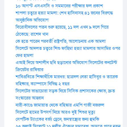
১০ আগস্ট এসএসসি ও সমমানের পরীক্ষার ফল প্রকাশ
শাপলা চত্বরে হত্যা মামলা: শেখ হাসিনাসহ ৪১ জনের বিরুদ্ধে
আনুষ্ঠানিক অভিযোগ
বিরোধীদলের পতন শুরু হয়েছে, ১১ দল এখন ৯ দলে গিয়ে
ঠেকেছে: রাশেদ খান
কে হতে পারেন পরবর্তী রাষ্ট্রপতি, আলোচনায় এক আমলা
সিলেটে আদলত চত্বরে শিশু ফাহিমা হত্যা মামলার আসামির ওপর
ফের হামলা
এআই দিয়ে অশালীন ছবি ছড়ানোর অভিযোগ সিলেটের কনটেন্ট
ক্রিয়েটর রাফিয়ার
শাবিপ্রবিতে শিক্ষার্থীকে মারধর: ছাত্রদল নেতা হাসিবুর ও তারেক
বহিষ্কার, ক্যাম্পাসে নিষিদ্ধ ২ বছর
সিলেটের ভাঙাচোরা সড়ক নিয়ে সিসিক প্রশাসকের ক্ষোভ, দ্রুত
সংস্কারের আহ্বান
নারী-কাণ্ডে জামায়াত থেকে বহিস্কার এমপি গাজী নজরুল
সিলেটে হামের উপসর্গ নিয়ে আরও দুই শিশুর মৃত্যু
সেপটিক ট্যাংকের বর্জ্য ড্রেনে, জনস্বাস্থ্যের জন্য হুমকি
২৫ জুলাই সিলেটে ১১ দলীয় ঐক্যের সমাবেশ, আসতে পারে নতুন