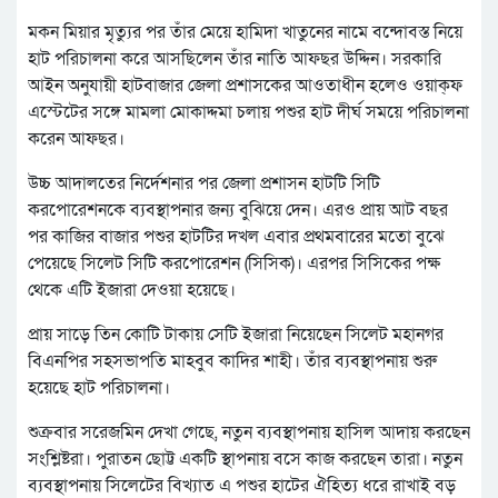
মকন মিয়ার মৃত্যুর পর তাঁর মেয়ে হামিদা খাতুনের নামে বন্দোবস্ত নিয়ে
হাট পরিচালনা করে আসছিলেন তাঁর নাতি আফছর উদ্দিন। সরকারি
আইন অনুযায়ী হাটবাজার জেলা প্রশাসকের আওতাধীন হলেও ওয়াক্ফ
এস্টেটের সঙ্গে মামলা মোকাদ্দমা চলায় পশুর হাট দীর্ঘ সময়ে পরিচালনা
করেন আফছর।
উচ্চ আদালতের নির্দেশনার পর জেলা প্রশাসন হাটটি সিটি
করপোরেশনকে ব্যবস্থাপনার জন্য বুঝিয়ে দেন। এরও প্রায় আট বছর
পর কাজির বাজার পশুর হাটটির দখল এবার প্রথমবারের মতো বুঝে
পেয়েছে সিলেট সিটি করপোরেশন (সিসিক)। এরপর সিসিকের পক্ষ
থেকে এটি ইজারা দেওয়া হয়েছে।
প্রায় সাড়ে তিন কোটি টাকায় সেটি ইজারা নিয়েছেন সিলেট মহানগর
বিএনপির সহসভাপতি মাহবুব কাদির শাহী। তাঁর ব্যবস্থাপনায় শুরু
হয়েছে হাট পরিচালনা।
শুক্রবার সরেজমিন দেখা গেছে, নতুন ব্যবস্থাপনায় হাসিল আদায় করছেন
সংশ্লিষ্টরা। পুরাতন ছোট্ট একটি স্থাপনায় বসে কাজ করছেন তারা। নতুন
ব্যবস্থাপনায় সিলেটের বিখ্যাত এ পশুর হাটের ঐহিত্য ধরে রাখাই বড়