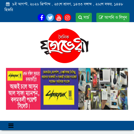
৯ই আগস্ট, ২০২৬ খ্রিস্টাব্দ
,
২৫শে শ্রাবণ, ১৪৩৩ বঙ্গাব্দ
,
২৬শে সফর, ১৪৪৮
হিজরি
সার্চ
আপনি ও লিখুন