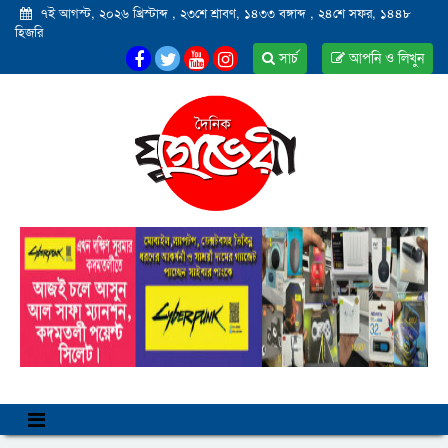
৭ই আগস্ট, ২০২৬ খ্রিস্টাব্দ
,
২৩শে শ্রাবণ, ১৪৩৩ বঙ্গাব্দ
,
২৪শে সফর, ১৪৪৮
হিজরি
সার্চ
আপনি ও লিখুন