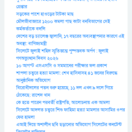
গ্রেপ্তার
সড়কের পাশে হাওড়ের টাটকা মাছ
মৌলভীবাজারে ১২০০ কমলা গাছ কাটা বনবিভাগের সেই
কর্মকর্তাকে বদলি
দেশের বড় চ্যালেঞ্জ জ্বালানি, ১৭ বছরের অব্যবস্থাপনার কারণে এই
অবস্থা: বাণিজ্যমন্ত্রী
সিলেটে জুলাই শহিদ স্মৃতিস্তম্ভে পুষ্পস্তবক অর্পণ : জুলাই
গণঅভ্যুত্থান দিবস ২০২৬
১০ আগস্ট এসএসসি ও সমমানের পরীক্ষার ফল প্রকাশ
শাপলা চত্বরে হত্যা মামলা: শেখ হাসিনাসহ ৪১ জনের বিরুদ্ধে
আনুষ্ঠানিক অভিযোগ
বিরোধীদলের পতন শুরু হয়েছে, ১১ দল এখন ৯ দলে গিয়ে
ঠেকেছে: রাশেদ খান
কে হতে পারেন পরবর্তী রাষ্ট্রপতি, আলোচনায় এক আমলা
সিলেটে আদলত চত্বরে শিশু ফাহিমা হত্যা মামলার আসামির ওপর
ফের হামলা
এআই দিয়ে অশালীন ছবি ছড়ানোর অভিযোগ সিলেটের কনটেন্ট