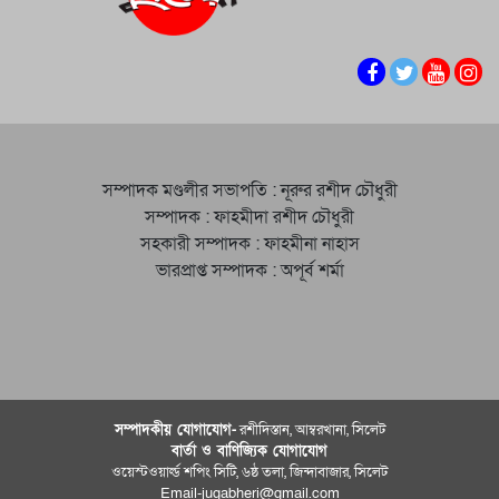
সম্পাদক মণ্ডলীর সভাপতি : নূরুর রশীদ চৌধুরী
সম্পাদক : ফাহমীদা রশীদ চৌধুরী
সহকারী সম্পাদক : ফাহমীনা নাহাস
ভারপ্রাপ্ত সম্পাদক : অপূর্ব শর্মা
সম্পাদকীয় যােগাযোগ-
রশীদিস্তান, আম্বরখানা, সিলেট
বার্তা ও বাণিজ্যিক যোগাযােগ
ওয়েস্টওয়ার্ল্ড শপিং সিটি, ৬ষ্ঠ তলা, জিন্দাবাজার, সিলেট
Email-jugabheri@gmail.com