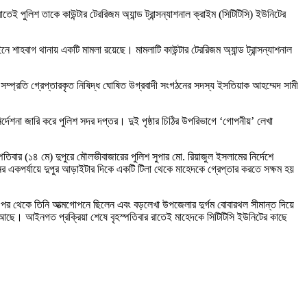
পুলিশ তাকে কাউন্টার টেররিজম অ্যান্ড ট্রান্সন্যাশনাল ক্রাইম (সিটিটিসি) ইউনিটের
ে শাহবাগ থানায় একটি মামলা রয়েছে। মামলাটি কাউন্টার টেররিজম অ্যান্ড ট্রান্সন্যাশনাল
সম্প্রতি গ্রেপ্তারকৃত নিষিদ্ধ ঘোষিত উগ্রবাদী সংগঠনের সদস্য ইসতিয়াক আহম্মেদ সামী
্দেশনা জারি করে পুলিশ সদর দপ্তর। দুই পৃষ্ঠার চিঠির উপরিভাগে ‘গোপনীয়’ লেখা
বার (১৪ মে) দুপুরে মৌলভীবাজারের পুলিশ সুপার মো. রিয়াজুল ইসলামের নির্দেশে
র একপর্যায়ে দুপুর আড়াইটার দিকে একটি টিলা থেকে মাহেদকে গ্রেপ্তার করতে সক্ষম হয়
জারির পর থেকে তিনি আত্মগোপনে ছিলেন এবং বড়লেখা উপজেলার দুর্গম বোবারথল সীমান্ত দিয়ে
লা আছে। আইনগত প্রক্রিয়া শেষে বৃহস্পতিবার রাতেই মাহেদকে সিটিটিসি ইউনিটের কাছে