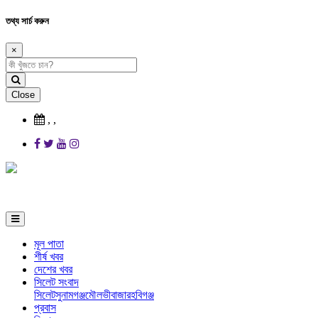
তথ্য সার্চ করুন
×
Close
,
,
মূল পাতা
শীর্ষ খবর
দেশের খবর
সিলেট সংবাদ
সিলেট
সুনামগঞ্জ
মৌলভীবাজার
হবিগঞ্জ
প্রবাস