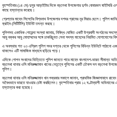
বৃহস্পতিবার (১৪ মে) দুপুর আড়াইটার দিকে বড়লেখা উপজেলার দুর্গম বোবারথল ষাইটঘরি এলা
কাছে হস্তান্তর করেছে।
গ্রেপ্তার মাহেদ সিলেটের বিশ্বনাথ উপজেলার দশঘর গ্রামের নূর মিয়ার ছেলে। পুলিশ জানিয়ে
ক্রাইম (সিটিটিসি) ইউনিট তদন্ত করছে।
পুলিশসহ একাধিক গোয়েন্দা সংস্থা জানায়, নিষিদ্ধ ঘোষিত একটি উগ্রবাদী সংগঠনের সদস্য
আবু বক্কর আবু মোহাম্মদের সঙ্গে চাকরিচ্যুত সেনা সদস্য মাহেদের নিয়মিত যোগাযোগের ব
এ অবস্থায় গত ২৩ এপ্রিল পুলিশ সদর দপ্তর থেকে পুলিশের বিভিন্ন ইউনিটে পাঠানো একটি 
থাকলেও এটি সামাজিক মাধ্যমে ছড়িয়ে পড়ে।
এদিকে গোপন সংবাদের ভিত্তিতে পুলিশ জানতে পারে মাহেদ বাংলাদেশ-ভারত সীমান্ত অতিক্
বড়লেখা থানার ওসি মনিরুজ্জামান খানের নেতৃত্বে পুলিশের একটি চৌকস দল বড়লেখা উপজেল
পুলিশ।
বড়লেখা থানার ওসি মনিরুজ্জামান খান শুক্রবার সকালে জানান, প্রাথমিক জিজ্ঞাসাবাদে রাহে
অবৈধভাবে ভারতে যাওয়ার চেষ্টা করছিলেন। বৃহস্পতিবার প্রায় ১২ ঘণ্টাব্যাপী অভিযানের
হস্তান্তর করা হয়েছে।