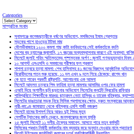
Categories
Categories
সাম্প্রতিক সংবাদ
সুনামগঞ্জে কলেজছাত্রীকে ধর্ষণের অভিযোগ, মসজিদের ইমাম গ্রেপ্তার
সড়কের পাশে হাওড়ের টাটকা মাছ
মৌলভীবাজারে ১২০০ কমলা গাছ কাটা বনবিভাগের সেই কর্মকর্তাকে বদলি
দেশের বড় চ্যালেঞ্জ জ্বালানি, ১৭ বছরের অব্যবস্থাপনার কারণে এই অবস্থা: বাণিজ্য
সিলেটে জুলাই শহিদ স্মৃতিস্তম্ভে পুষ্পস্তবক অর্পণ : জুলাই গণঅভ্যুত্থান দিবস
১০ আগস্ট এসএসসি ও সমমানের পরীক্ষার ফল প্রকাশ
শাপলা চত্বরে হত্যা মামলা: শেখ হাসিনাসহ ৪১ জনের বিরুদ্ধে আনুষ্ঠানিক অভিযো
বিরোধীদলের পতন শুরু হয়েছে, ১১ দল এখন ৯ দলে গিয়ে ঠেকেছে: রাশেদ খান
কে হতে পারেন পরবর্তী রাষ্ট্রপতি, আলোচনায় এক আমলা
সিলেটে আদলত চত্বরে শিশু ফাহিমা হত্যা মামলার আসামির ওপর ফের হামলা
এআই দিয়ে অশালীন ছবি ছড়ানোর অভিযোগ সিলেটের কনটেন্ট ক্রিয়েটর রাফিয়ার
শাবিপ্রবিতে শিক্ষার্থীকে মারধর: ছাত্রদল নেতা হাসিবুর ও তারেক বহিষ্কার, ক্যাম্প
সিলেটের ভাঙাচোরা সড়ক নিয়ে সিসিক প্রশাসকের ক্ষোভ, দ্রুত সংস্কারের আহ্বান
নারী-কাণ্ডে জামায়াত থেকে বহিস্কার এমপি গাজী নজরুল
সিলেটে হামের উপসর্গ নিয়ে আরও দুই শিশুর মৃত্যু
সেপটিক ট্যাংকের বর্জ্য ড্রেনে, জনস্বাস্থ্যের জন্য হুমকি
২৫ জুলাই সিলেটে ১১ দলীয় ঐক্যের সমাবেশ, আসতে পারে নতুন কর্মসুচী
সিসিকের প্রধান নির্বাহী কর্মকর্তার নাম ব্যবহার করে অনুদান দেওয়ার নামে প্রতারণা
সিলেট উইমেনস জার্নালিস্ট ক্লাবের চতুর্থ প্রতিষ্ঠাবার্ষিকী উদযাপিত