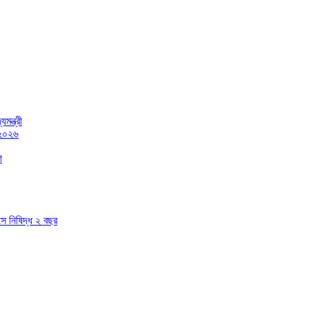
মন্ত্রী
 ২০২৬
গ
াসে নিষিদ্ধ ২ বছর