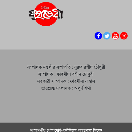
সম্পাদক মণ্ডলীর সভাপতি : নূরুর রশীদ চৌধুরী
সম্পাদক : ফাহমীদা রশীদ চৌধুরী
সহকারী সম্পাদক : ফাহমীনা নাহাস
ভারপ্রাপ্ত সম্পাদক : অপূর্ব শর্মা
সম্পাদকীয় যােগাযোগ-
রশীদিস্তান, আম্বরখানা, সিলেট