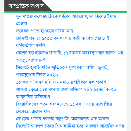
সাম্প্রতিক সংবাদ
সুনামগঞ্জে কলেজছাত্রীকে ধর্ষণের অভিযোগ, মসজিদের ইমাম
গ্রেপ্তার
সড়কের পাশে হাওড়ের টাটকা মাছ
মৌলভীবাজারে ১২০০ কমলা গাছ কাটা বনবিভাগের সেই
কর্মকর্তাকে বদলি
দেশের বড় চ্যালেঞ্জ জ্বালানি, ১৭ বছরের অব্যবস্থাপনার কারণে এই
অবস্থা: বাণিজ্যমন্ত্রী
সিলেটে জুলাই শহিদ স্মৃতিস্তম্ভে পুষ্পস্তবক অর্পণ : জুলাই
গণঅভ্যুত্থান দিবস ২০২৬
১০ আগস্ট এসএসসি ও সমমানের পরীক্ষার ফল প্রকাশ
শাপলা চত্বরে হত্যা মামলা: শেখ হাসিনাসহ ৪১ জনের বিরুদ্ধে
আনুষ্ঠানিক অভিযোগ
বিরোধীদলের পতন শুরু হয়েছে, ১১ দল এখন ৯ দলে গিয়ে
ঠেকেছে: রাশেদ খান
কে হতে পারেন পরবর্তী রাষ্ট্রপতি, আলোচনায় এক আমলা
সিলেটে আদলত চত্বরে শিশু ফাহিমা হত্যা মামলার আসামির ওপর