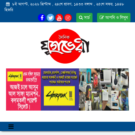
৮ই আগস্ট, ২০২৬ খ্রিস্টাব্দ
,
২৪শে শ্রাবণ, ১৪৩৩ বঙ্গাব্দ
,
২৫শে সফর, ১৪৪৮
হিজরি
সার্চ
আপনি ও লিখুন