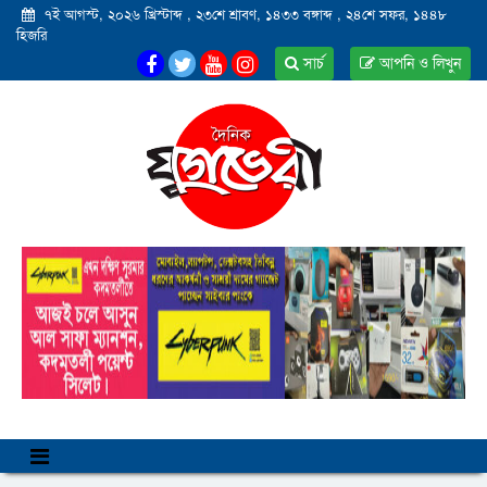
৭ই আগস্ট, ২০২৬ খ্রিস্টাব্দ
,
২৩শে শ্রাবণ, ১৪৩৩ বঙ্গাব্দ
,
২৪শে সফর, ১৪৪৮
হিজরি
সার্চ
আপনি ও লিখুন