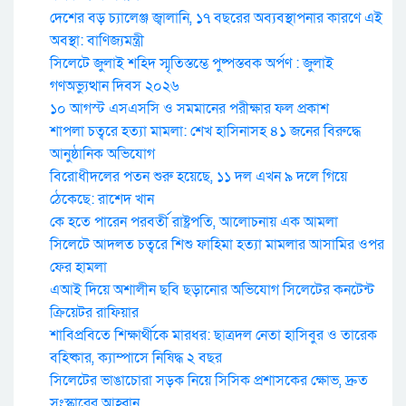
দেশের বড় চ্যালেঞ্জ জ্বালানি, ১৭ বছরের অব্যবস্থাপনার কারণে এই
অবস্থা: বাণিজ্যমন্ত্রী
সিলেটে জুলাই শহিদ স্মৃতিস্তম্ভে পুষ্পস্তবক অর্পণ : জুলাই
গণঅভ্যুত্থান দিবস ২০২৬
১০ আগস্ট এসএসসি ও সমমানের পরীক্ষার ফল প্রকাশ
শাপলা চত্বরে হত্যা মামলা: শেখ হাসিনাসহ ৪১ জনের বিরুদ্ধে
আনুষ্ঠানিক অভিযোগ
বিরোধীদলের পতন শুরু হয়েছে, ১১ দল এখন ৯ দলে গিয়ে
ঠেকেছে: রাশেদ খান
কে হতে পারেন পরবর্তী রাষ্ট্রপতি, আলোচনায় এক আমলা
সিলেটে আদলত চত্বরে শিশু ফাহিমা হত্যা মামলার আসামির ওপর
ফের হামলা
এআই দিয়ে অশালীন ছবি ছড়ানোর অভিযোগ সিলেটের কনটেন্ট
ক্রিয়েটর রাফিয়ার
শাবিপ্রবিতে শিক্ষার্থীকে মারধর: ছাত্রদল নেতা হাসিবুর ও তারেক
বহিষ্কার, ক্যাম্পাসে নিষিদ্ধ ২ বছর
সিলেটের ভাঙাচোরা সড়ক নিয়ে সিসিক প্রশাসকের ক্ষোভ, দ্রুত
সংস্কারের আহ্বান