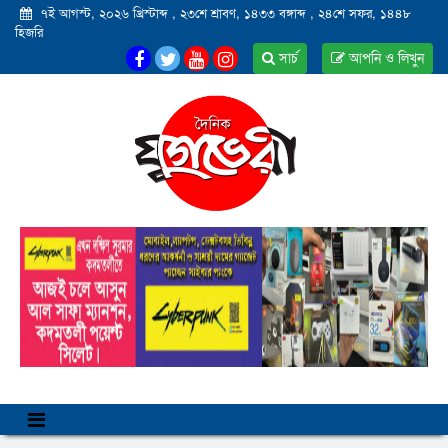
৭ই আগস্ট, ২০২৬ খ্রিস্টাব্দ
,
২৩শে শ্রাবণ, ১৪৩৩ বঙ্গাব্দ
,
২৪শে সফর, ১৪৪৮
হিজরি
সার্চ
আপনি ও লিখুন