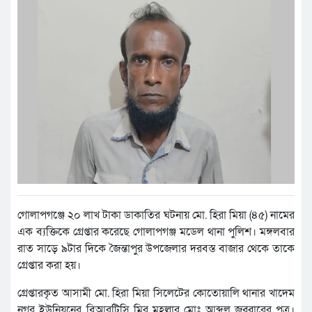
গোলাপগঞ্জে ২০ লাখ টাকা ডাকাতির ঘটনায় মো. হিরা মিয়া (৪৫) নামের
এক ব্যক্তিকে গ্রেপ্তার করেছে গোলাপগঞ্জ মডেল থানা পুলিশ। মঙ্গলবার
রাত সাড়ে ৯টার দিকে জৈন্তাপুর উপজেলার দরবস্ত বাজার থেকে তাকে
গ্রেপ্তার করা হয়।
গ্রেপ্তারকৃত আসামী মো. হিরা মিয়া সিলেটের কোতোয়ালি থানার খাদেম
নগর ইউনিয়নের বিআরটিসি মির মহল্লার মোঃ আব্দুল জব্বারের পুত্র।