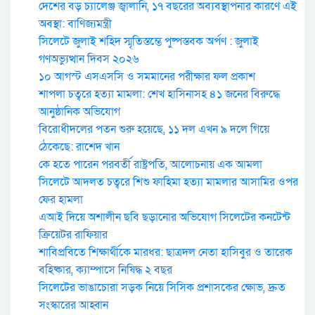
দেশের বড় চ্যালেঞ্জ জ্বালানি, ১৭ বছরের অব্যবস্থাপনার কারণে এই
অবস্থা: বাণিজ্যমন্ত্রী
সিলেটে জুলাই শহিদ স্মৃতিস্তম্ভে পুষ্পস্তবক অর্পণ : জুলাই
গণঅভ্যুত্থান দিবস ২০২৬
১০ আগস্ট এসএসসি ও সমমানের পরীক্ষার ফল প্রকাশ
শাপলা চত্বরে হত্যা মামলা: শেখ হাসিনাসহ ৪১ জনের বিরুদ্ধে
আনুষ্ঠানিক অভিযোগ
বিরোধীদলের পতন শুরু হয়েছে, ১১ দল এখন ৯ দলে গিয়ে
ঠেকেছে: রাশেদ খান
কে হতে পারেন পরবর্তী রাষ্ট্রপতি, আলোচনায় এক আমলা
সিলেটে আদলত চত্বরে শিশু ফাহিমা হত্যা মামলার আসামির ওপর
ফের হামলা
এআই দিয়ে অশালীন ছবি ছড়ানোর অভিযোগ সিলেটের কনটেন্ট
ক্রিয়েটর রাফিয়ার
শাবিপ্রবিতে শিক্ষার্থীকে মারধর: ছাত্রদল নেতা হাসিবুর ও তারেক
বহিষ্কার, ক্যাম্পাসে নিষিদ্ধ ২ বছর
সিলেটের ভাঙাচোরা সড়ক নিয়ে সিসিক প্রশাসকের ক্ষোভ, দ্রুত
সংস্কারের আহ্বান