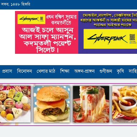
 সফর, ১৪৪৮ হিজরি
প্রবাস
বিনোদন
খেলার মাঠ
শিক্ষা
অঙ্গন-প্রাঙ্গন
গুণীজন
কৃষি
সাহি