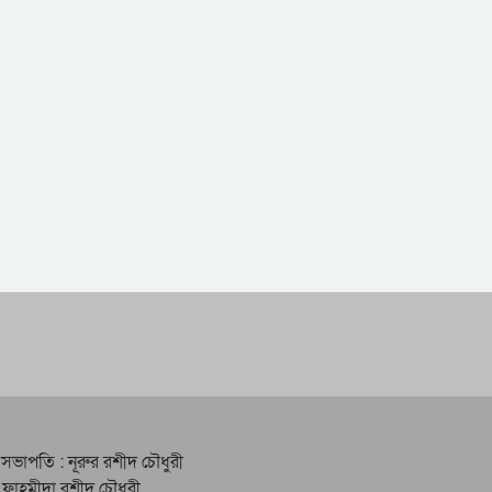
 সভাপতি : নূরুর রশীদ চৌধুরী
 ফাহমীদা রশীদ চৌধুরী