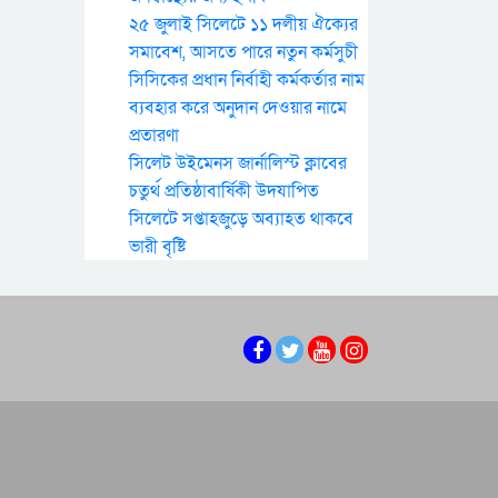
২৫ জুলাই সিলেটে ১১ দলীয় ঐক্যের
সমাবেশ, আসতে পারে নতুন কর্মসুচী
সিসিকের প্রধান নির্বাহী কর্মকর্তার নাম
ব্যবহার করে অনুদান দেওয়ার নামে
প্রতারণা
সিলেট উইমেনস জার্নালিস্ট ক্লাবের
চতুর্থ প্রতিষ্ঠাবার্ষিকী উদযাপিত
সিলেটে সপ্তাহজুড়ে অব্যাহত থাকবে
ভারী বৃষ্টি