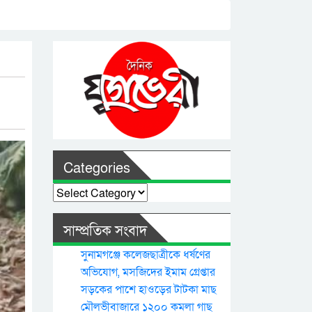
Categories
Categories
সাম্প্রতিক সংবাদ
সুনামগঞ্জে কলেজছাত্রীকে ধর্ষণের
অভিযোগ, মসজিদের ইমাম গ্রেপ্তার
সড়কের পাশে হাওড়ের টাটকা মাছ
মৌলভীবাজারে ১২০০ কমলা গাছ