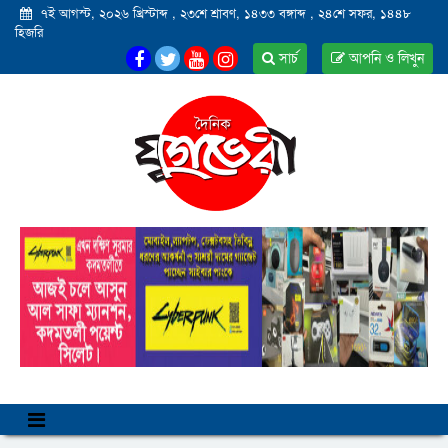
৭ই আগস্ট, ২০২৬ খ্রিস্টাব্দ
,
২৩শে শ্রাবণ, ১৪৩৩ বঙ্গাব্দ
,
২৪শে সফর, ১৪৪৮
হিজরি
সার্চ
আপনি ও লিখুন