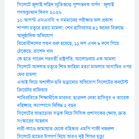
সিলেটে জুলাই শহিদ স্মৃতিস্তম্ভে পুষ্পস্তবক অর্পণ : জুলাই
গণঅভ্যুত্থান দিবস ২০২৬
১০ আগস্ট এসএসসি ও সমমানের পরীক্ষার ফল প্রকাশ
শাপলা চত্বরে হত্যা মামলা: শেখ হাসিনাসহ ৪১ জনের বিরুদ্ধে
আনুষ্ঠানিক অভিযোগ
বিরোধীদলের পতন শুরু হয়েছে, ১১ দল এখন ৯ দলে গিয়ে
ঠেকেছে: রাশেদ খান
কে হতে পারেন পরবর্তী রাষ্ট্রপতি, আলোচনায় এক আমলা
সিলেটে আদলত চত্বরে শিশু ফাহিমা হত্যা মামলার আসামির ওপর
ফের হামলা
এআই দিয়ে অশালীন ছবি ছড়ানোর অভিযোগ সিলেটের কনটেন্ট
ক্রিয়েটর রাফিয়ার
শাবিপ্রবিতে শিক্ষার্থীকে মারধর: ছাত্রদল নেতা হাসিবুর ও তারেক
বহিষ্কার, ক্যাম্পাসে নিষিদ্ধ ২ বছর
সিলেটের ভাঙাচোরা সড়ক নিয়ে সিসিক প্রশাসকের ক্ষোভ, দ্রুত
সংস্কারের আহ্বান
নারী-কাণ্ডে জামায়াত থেকে বহিস্কার এমপি গাজী নজরুল
সিলেটে হামের উপসর্গ নিয়ে আরও দুই শিশুর মৃত্যু