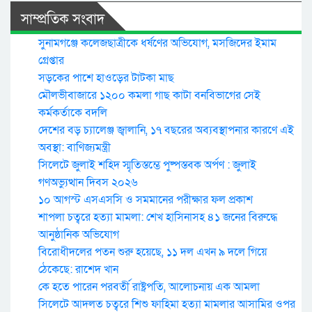
সাম্প্রতিক সংবাদ
সুনামগঞ্জে কলেজছাত্রীকে ধর্ষণের অভিযোগ, মসজিদের ইমাম
গ্রেপ্তার
সড়কের পাশে হাওড়ের টাটকা মাছ
মৌলভীবাজারে ১২০০ কমলা গাছ কাটা বনবিভাগের সেই
কর্মকর্তাকে বদলি
দেশের বড় চ্যালেঞ্জ জ্বালানি, ১৭ বছরের অব্যবস্থাপনার কারণে এই
অবস্থা: বাণিজ্যমন্ত্রী
সিলেটে জুলাই শহিদ স্মৃতিস্তম্ভে পুষ্পস্তবক অর্পণ : জুলাই
গণঅভ্যুত্থান দিবস ২০২৬
১০ আগস্ট এসএসসি ও সমমানের পরীক্ষার ফল প্রকাশ
শাপলা চত্বরে হত্যা মামলা: শেখ হাসিনাসহ ৪১ জনের বিরুদ্ধে
আনুষ্ঠানিক অভিযোগ
বিরোধীদলের পতন শুরু হয়েছে, ১১ দল এখন ৯ দলে গিয়ে
ঠেকেছে: রাশেদ খান
কে হতে পারেন পরবর্তী রাষ্ট্রপতি, আলোচনায় এক আমলা
সিলেটে আদলত চত্বরে শিশু ফাহিমা হত্যা মামলার আসামির ওপর