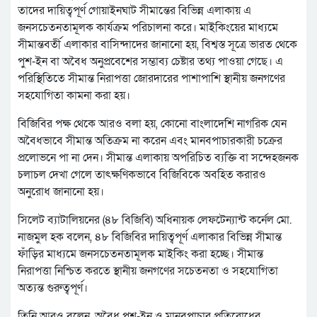
তাদের দায়িত্বপূর্ণ গোয়াইনঘাট সীমান্তের বিভিন্ন এলাকায় এ
জনসচেতনতামূলক কার্যক্রম পরিচালনা করে। মাইকিংয়ের মাধ্যমে
সীমান্তবর্তী এলাকার বাসিন্দাদের জানানো হয়, বিশ্বস্ত সূত্রে ভারত থেকে
পুশ-ইন বা অবৈধ অনুপ্রবেশের সম্ভাব্য চেষ্টার তথ্য পাওয়া গেছে। এ
পরিস্থিতিতে সীমান্ত নিরাপত্তা জোরদারের পাশাপাশি স্থানীয় জনগণের
সহযোগিতা কামনা করা হয়।
বিজিবির পক্ষ থেকে আরও বলা হয়, কোনো বাংলাদেশি নাগরিক যেন
অবৈধভাবে সীমান্ত অতিক্রম না করেন এবং মানবপাচারকারী চক্রের
প্রলোভনে পা না দেন। সীমান্ত এলাকায় অপরিচিত ব্যক্তি বা সন্দেহজনক
চলাচল দেখা গেলে তাৎক্ষণিকভাবে বিজিবিকে অবহিত করারও
অনুরোধ জানানো হয়।
সিলেট ব্যাটালিয়নের (৪৮ বিজিবি) অধিনায়ক লেফটেন্যান্ট কর্নেল মো.
নাজমুল হক বলেন, ৪৮ বিজিবির দায়িত্বপূর্ণ এলাকার বিভিন্ন সীমান্ত
ফাঁড়ির মাধ্যমে জনসচেতনতামূলক মাইকিং করা হচ্ছে। সীমান্ত
নিরাপত্তা নিশ্চিত করতে স্থানীয় জনগণের সচেতনতা ও সহযোগিতা
অত্যন্ত গুরুত্বপূর্ণ।
তিনি আরও বলেন, অবৈধ পুশ-ইন ও মানবপাচার প্রতিরোধের