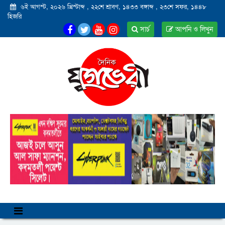
৬ই আগস্ট, ২০২৬ খ্রিস্টাব্দ
,
২২শে শ্রাবণ, ১৪৩৩ বঙ্গাব্দ
,
২৩শে সফর, ১৪৪৮
হিজরি
সার্চ
আপনি ও লিখুন