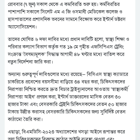
রোববার (৭ জুন) সকাল থেকে এ কমবিরতি শুরু হয়। কর্মবিরতির
পাশাপাশি সকালে সিলেট এম এ জি ওসমানী মেডিকেল কলেজ ও
হাসপাতালের প্রশাসনিক ভবনের সামনে বিক্ষোভ করে ইন্টার্ন ডক্টরস
অ্যাসোসিয়েশন।
তাদের ঘোষিত ৬ দফা দাবির মধ্যে প্রধান দাবিটি হলো, স্বাস্থ্য শিক্ষা ও
পরিবার কল্যাণ বিভাগ কর্তৃক গত ১৯ মে গৃহীত এফসিপিএস ট্রেনিং
সংক্রান্ত ‘বৈষম্যমূলক’ সিদ্ধান্ত আগামী ৪৮ ঘণ্টার মধ্যে বাতিল করে
নতুন নির্দেশনা জারি করা।
অন্যান্য গুরুত্বপূর্ণ দাবিগুলোর মধ্যে রয়েছে— বিসিএস স্বাস্থ্য ক্যাডারে
চাকরিতে প্রবেশের বয়সসীমা বাড়িয়ে ৩৪ বছর করা, চিকিৎসকদের
নিরাপত্তা নিশ্চিত করতে দ্রুত বিচার ট্রাইব্যুনালের আওতায় ‘স্বাস্থ্যকর্মী
নিরাপত্তা আইন’ প্রণয়ন করা, ইন্টার্ন ডাক্তারদের মাসিক বেতন ৩০
হাজার টাকা এবং বেসরকারি ট্রেইনি চিকিৎসকদের বেতন ৫০ হাজার
টাকায় উন্নীত করাসহ বেসরকারি চিকিৎসকদের জন্য সুনির্দিষ্ট বেতন
কাঠামো তৈরি করা।
এছাড়া, বিএমডিসি-২০২৩ অধ্যাদেশের খসড়া আইনে রূপান্তর করে
ভুয়া চিকিৎসকদের বিরুদ্ধে কঠোর আইনি ব্যবস্থা নেওয়া এবং