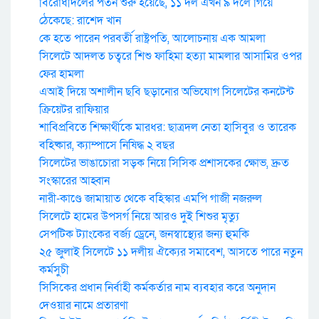
বিরোধীদলের পতন শুরু হয়েছে, ১১ দল এখন ৯ দলে গিয়ে
ঠেকেছে: রাশেদ খান
কে হতে পারেন পরবর্তী রাষ্ট্রপতি, আলোচনায় এক আমলা
সিলেটে আদলত চত্বরে শিশু ফাহিমা হত্যা মামলার আসামির ওপর
ফের হামলা
এআই দিয়ে অশালীন ছবি ছড়ানোর অভিযোগ সিলেটের কনটেন্ট
ক্রিয়েটর রাফিয়ার
শাবিপ্রবিতে শিক্ষার্থীকে মারধর: ছাত্রদল নেতা হাসিবুর ও তারেক
বহিষ্কার, ক্যাম্পাসে নিষিদ্ধ ২ বছর
সিলেটের ভাঙাচোরা সড়ক নিয়ে সিসিক প্রশাসকের ক্ষোভ, দ্রুত
সংস্কারের আহ্বান
নারী-কাণ্ডে জামায়াত থেকে বহিস্কার এমপি গাজী নজরুল
সিলেটে হামের উপসর্গ নিয়ে আরও দুই শিশুর মৃত্যু
সেপটিক ট্যাংকের বর্জ্য ড্রেনে, জনস্বাস্থ্যের জন্য হুমকি
২৫ জুলাই সিলেটে ১১ দলীয় ঐক্যের সমাবেশ, আসতে পারে নতুন
কর্মসুচী
সিসিকের প্রধান নির্বাহী কর্মকর্তার নাম ব্যবহার করে অনুদান
দেওয়ার নামে প্রতারণা