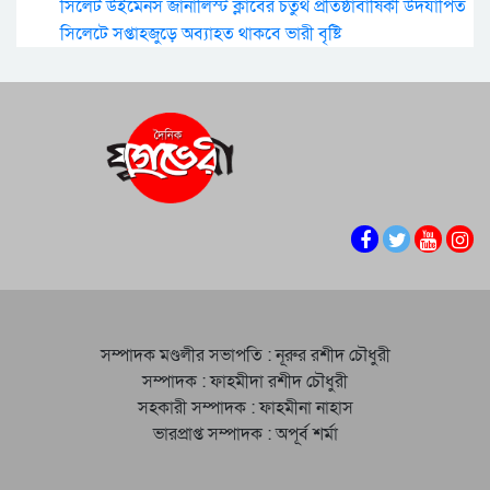
সিলেট উইমেনস জার্নালিস্ট ক্লাবের চতুর্থ প্রতিষ্ঠাবার্ষিকী উদযাপিত
সিলেটে সপ্তাহজুড়ে অব্যাহত থাকবে ভারী বৃষ্টি
সম্পাদক মণ্ডলীর সভাপতি : নূরুর রশীদ চৌধুরী
সম্পাদক : ফাহমীদা রশীদ চৌধুরী
সহকারী সম্পাদক : ফাহমীনা নাহাস
ভারপ্রাপ্ত সম্পাদক : অপূর্ব শর্মা