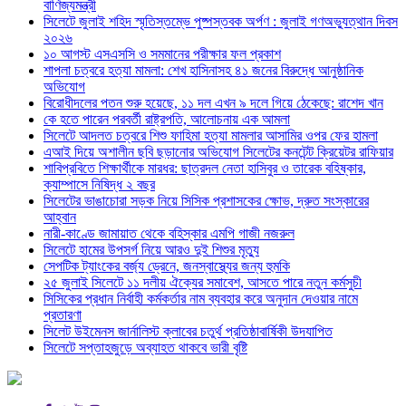
বাণিজ্যমন্ত্রী
সিলেটে জুলাই শহিদ স্মৃতিস্তম্ভে পুষ্পস্তবক অর্পণ : জুলাই গণঅভ্যুত্থান দিবস
২০২৬
১০ আগস্ট এসএসসি ও সমমানের পরীক্ষার ফল প্রকাশ
শাপলা চত্বরে হত্যা মামলা: শেখ হাসিনাসহ ৪১ জনের বিরুদ্ধে আনুষ্ঠানিক
অভিযোগ
বিরোধীদলের পতন শুরু হয়েছে, ১১ দল এখন ৯ দলে গিয়ে ঠেকেছে: রাশেদ খান
কে হতে পারেন পরবর্তী রাষ্ট্রপতি, আলোচনায় এক আমলা
সিলেটে আদলত চত্বরে শিশু ফাহিমা হত্যা মামলার আসামির ওপর ফের হামলা
এআই দিয়ে অশালীন ছবি ছড়ানোর অভিযোগ সিলেটের কনটেন্ট ক্রিয়েটর রাফিয়ার
শাবিপ্রবিতে শিক্ষার্থীকে মারধর: ছাত্রদল নেতা হাসিবুর ও তারেক বহিষ্কার,
ক্যাম্পাসে নিষিদ্ধ ২ বছর
সিলেটের ভাঙাচোরা সড়ক নিয়ে সিসিক প্রশাসকের ক্ষোভ, দ্রুত সংস্কারের
আহ্বান
নারী-কাণ্ডে জামায়াত থেকে বহিস্কার এমপি গাজী নজরুল
সিলেটে হামের উপসর্গ নিয়ে আরও দুই শিশুর মৃত্যু
সেপটিক ট্যাংকের বর্জ্য ড্রেনে, জনস্বাস্থ্যের জন্য হুমকি
২৫ জুলাই সিলেটে ১১ দলীয় ঐক্যের সমাবেশ, আসতে পারে নতুন কর্মসুচী
সিসিকের প্রধান নির্বাহী কর্মকর্তার নাম ব্যবহার করে অনুদান দেওয়ার নামে
প্রতারণা
সিলেট উইমেনস জার্নালিস্ট ক্লাবের চতুর্থ প্রতিষ্ঠাবার্ষিকী উদযাপিত
সিলেটে সপ্তাহজুড়ে অব্যাহত থাকবে ভারী বৃষ্টি