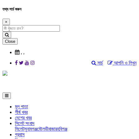
তথ্য সার্চ করুন
×
Close
,
,
সার্চ
আপনি ও লিখুন
মূল পাতা
শীর্ষ খবর
দেশের খবর
সিলেট সংবাদ
সিলেট
সুনামগঞ্জ
মৌলভীবাজার
হবিগঞ্জ
প্রবাস