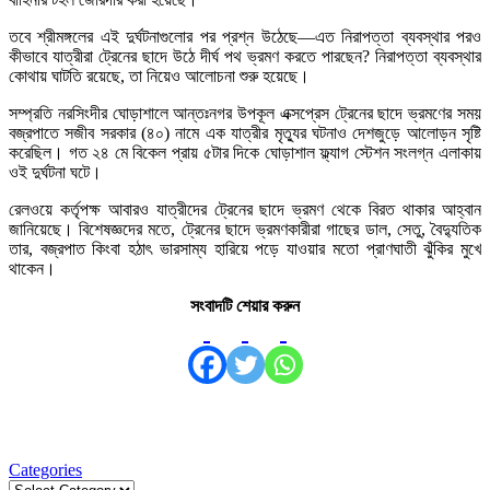
তবে শ্রীমঙ্গলের এই দুর্ঘটনাগুলোর পর প্রশ্ন উঠেছে—এত নিরাপত্তা ব্যবস্থার পরও
কীভাবে যাত্রীরা ট্রেনের ছাদে উঠে দীর্ঘ পথ ভ্রমণ করতে পারছেন? নিরাপত্তা ব্যবস্থার
কোথায় ঘাটতি রয়েছে, তা নিয়েও আলোচনা শুরু হয়েছে।
সম্প্রতি নরসিংদীর ঘোড়াশালে আন্তঃনগর উপকূল এক্সপ্রেস ট্রেনের ছাদে ভ্রমণের সময়
বজ্রপাতে সজীব সরকার (৪০) নামে এক যাত্রীর মৃত্যুর ঘটনাও দেশজুড়ে আলোড়ন সৃষ্টি
করেছিল। গত ২৪ মে বিকেল প্রায় ৫টার দিকে ঘোড়াশাল ফ্ল্যাগ স্টেশন সংলগ্ন এলাকায়
ওই দুর্ঘটনা ঘটে।
রেলওয়ে কর্তৃপক্ষ আবারও যাত্রীদের ট্রেনের ছাদে ভ্রমণ থেকে বিরত থাকার আহ্বান
জানিয়েছে। বিশেষজ্ঞদের মতে, ট্রেনের ছাদে ভ্রমণকারীরা গাছের ডাল, সেতু, বৈদ্যুতিক
তার, বজ্রপাত কিংবা হঠাৎ ভারসাম্য হারিয়ে পড়ে যাওয়ার মতো প্রাণঘাতী ঝুঁকির মুখে
থাকেন।
সংবাদটি শেয়ার করুন
Categories
Categories