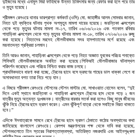
দুইজনের মধ্যে এনামুল মিয়া ফাহিমকে উন্নত চিকিৎসার জন্য রেফার করা হলে পরে তার
ও মৃত্যু হয়েছে।
শ্রীমঙ্গল রেলওয়ে থানার ভারপ্রাপ্ত কর্মকর্তা (ওসি) মো. জাহাঙ্গীর আলম সোমবার জানান,
নিহত দুই ব্যক্তির ঘটনায় পৃথক অপমৃত্যু মামলা দায়ের হয়েছে। জয়ন্তিকা এক্সপ্রেস
থেকে পড়ে মৃত্যুর ঘটনায় মামলা নং-১৭, তারিখ ০৬/০৬/২০২৬ এবং গতকাল রবিবার
পাহাড়িকা এক্সপ্রেস থেকে পড়ে মৃত্যুর ঘটনায় মামলা নং-১৮, তারিখ ০৭/০৬/২০২৬ রুজু
করা হয়েছে। নিহতদের মরদেহ মৌলভীবাজার সদর হাসপাতালের মর্গে রয়েছে এবং
ময়নাতদন্ত প্রক্রিয়া চলমান।
তিনি আরও জানান, পাহাড়িকা এক্সপ্রেস থেকে পড়ে নিহত অজ্ঞাত যুবকের পরিচয় শনাক্তে
পিবিআই মৌলভীবাজারকে অবহিত করা হয়েছে।পিবিআই মৌলভীবাজার ঘটনাস্থল
পরিদর্শন করেছেন এবং পরিচয় নিশ্চিত করার কাজ চলছে।
প্রাথমিকভাবে ধারণা করা হচ্ছে, ট্রেনের ছাদে বসে ভ্রমণের গাছের ডাল ধাক্কা লেগে বা
অসাবধানতা বশত তারা নিচে পড়ে যান।
এ বিষয়ে শ্রীমঙ্গল রেলওয়ে স্টেশনের স্টেশন মাস্টার মো. সাখাওয়াত হোসেন বলেন, “দুই
দিনে একই স্থানে জয়ন্তিকা ও পাহাড়িকা এক্সপ্রেস ট্রেনের ছাদ থেকে পড়ে ২ জন
যাত্রীর মৃত্যু অত্যন্ত দুঃখজনক। যাত্রীদের বারবার সতর্ক করা হলেও কিছু মানুষ জীবনের
ঝুঁকি নিয়ে ট্রেনের ছাদে ভ্রমণ করেন। এমন ঝুঁকিপূর্ণ যাত্রা থেকে সবাইকে বিরত থাকতে
হবে।”
এদিকে ঈদযাত্রাকে সামনে রেখে ট্রেনের ছাদে ভ্রমণ ঠেকাতে কঠোর অবস্থানের কথা
জানিয়েছে বাংলাদেশ রেলওয়ে। রেলপথ মন্ত্রণালয়ের পক্ষ থেকে দাবি করা হয়েছে,
স্টেশনগুলোতে তিন স্তরের নিরাপত্তাব্যবস্থা, অতিরিক্ত নজরদারি এবং আইনশৃঙ্খলা
বাহিনীর টহল জোরদার করা হয়েছে।