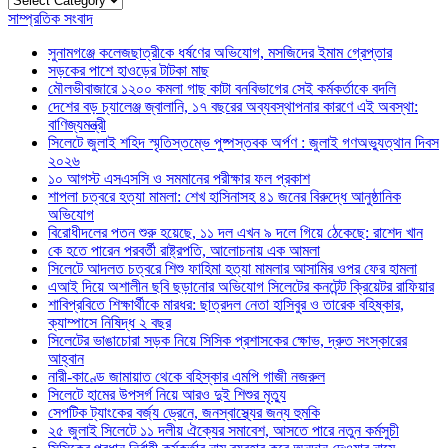
সাম্প্রতিক সংবাদ
সুনামগঞ্জে কলেজছাত্রীকে ধর্ষণের অভিযোগ, মসজিদের ইমাম গ্রেপ্তার
সড়কের পাশে হাওড়ের টাটকা মাছ
মৌলভীবাজারে ১২০০ কমলা গাছ কাটা বনবিভাগের সেই কর্মকর্তাকে বদলি
দেশের বড় চ্যালেঞ্জ জ্বালানি, ১৭ বছরের অব্যবস্থাপনার কারণে এই অবস্থা:
বাণিজ্যমন্ত্রী
সিলেটে জুলাই শহিদ স্মৃতিস্তম্ভে পুষ্পস্তবক অর্পণ : জুলাই গণঅভ্যুত্থান দিবস
২০২৬
১০ আগস্ট এসএসসি ও সমমানের পরীক্ষার ফল প্রকাশ
শাপলা চত্বরে হত্যা মামলা: শেখ হাসিনাসহ ৪১ জনের বিরুদ্ধে আনুষ্ঠানিক
অভিযোগ
বিরোধীদলের পতন শুরু হয়েছে, ১১ দল এখন ৯ দলে গিয়ে ঠেকেছে: রাশেদ খান
কে হতে পারেন পরবর্তী রাষ্ট্রপতি, আলোচনায় এক আমলা
সিলেটে আদলত চত্বরে শিশু ফাহিমা হত্যা মামলার আসামির ওপর ফের হামলা
এআই দিয়ে অশালীন ছবি ছড়ানোর অভিযোগ সিলেটের কনটেন্ট ক্রিয়েটর রাফিয়ার
শাবিপ্রবিতে শিক্ষার্থীকে মারধর: ছাত্রদল নেতা হাসিবুর ও তারেক বহিষ্কার,
ক্যাম্পাসে নিষিদ্ধ ২ বছর
সিলেটের ভাঙাচোরা সড়ক নিয়ে সিসিক প্রশাসকের ক্ষোভ, দ্রুত সংস্কারের
আহ্বান
নারী-কাণ্ডে জামায়াত থেকে বহিস্কার এমপি গাজী নজরুল
সিলেটে হামের উপসর্গ নিয়ে আরও দুই শিশুর মৃত্যু
সেপটিক ট্যাংকের বর্জ্য ড্রেনে, জনস্বাস্থ্যের জন্য হুমকি
২৫ জুলাই সিলেটে ১১ দলীয় ঐক্যের সমাবেশ, আসতে পারে নতুন কর্মসুচী