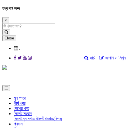
তথ্য সার্চ করুন
×
Close
,
,
সার্চ
আপনি ও লিখুন
মূল পাতা
শীর্ষ খবর
দেশের খবর
সিলেট সংবাদ
সিলেট
সুনামগঞ্জ
মৌলভীবাজার
হবিগঞ্জ
প্রবাস