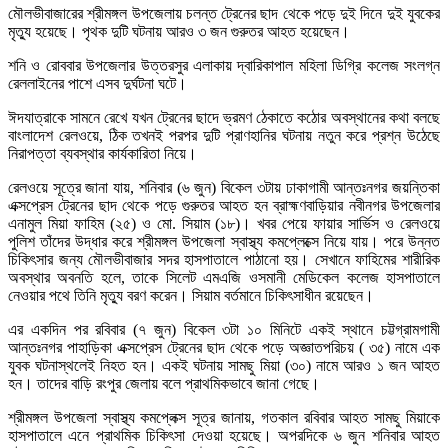
মৌলভীবাজারের শ্রীমঙ্গল উপজেলায় চলন্ত ট্রেনের ছাদ থেকে পড়ে দুই দিনে দুই যুবকের
মৃত্যু হয়েছে। পৃথক দুটি ঘটনায় আরও ৩ জন গুরুতর আহত হয়েছেন।
শনি ও রোববার উপজেলার উত্তরসুর এলাকায় দ্বারিকাপাল মহিলা ডিগ্রি কলেজ সংলগ্ন
রেললাইনের পাশে এসব দুর্ঘটনা ঘটে।
ঈদযাত্রাকে সামনে রেখে যখন ট্রেনের ছাদে ভ্রমণ ঠেকাতে কঠোর অবস্থানের কথা বলছে
বাংলাদেশ রেলওয়ে, ঠিক তখনই পরপর দুটি প্রাণহানির ঘটনায় নতুন করে প্রশ্ন উঠেছে
নিরাপত্তা ব্যবস্থার কার্যকারিতা নিয়ে।
রেলওয়ে সূত্রে জানা যায়, শনিবার (৬ জুন) বিকেল ৩টায় ঢাকাগামী আন্তঃনগর জয়ন্তিকা
এক্সপ্রেস ট্রেনের ছাদ থেকে পড়ে গুরুতর আহত হন ব্রাহ্মণবাড়িয়ার নবীনগর উপজেলার
এনামুল মিয়া ফাহিম (২৫) ও মো. সিয়াম (১৮)। খবর পেয়ে ফায়ার সার্ভিস ও রেলওয়ে
পুলিশ তাঁদের উদ্ধার করে শ্রীমঙ্গল উপজেলা স্বাস্থ্য কমপ্লেক্সে নিয়ে যায়। পরে উন্নত
চিকিৎসার জন্য মৌলভীবাজার সদর হাসপাতালে পাঠানো হয়। সেখানে ফাহিমের শারীরিক
অবস্থার অবনতি হলে, তাকে সিলেট এমএজি ওসমানী মেডিকেল কলেজ হাসপাতালে
নেওয়ার পথে তিনি মৃত্যু বরণ করেন। সিয়াম বর্তমানে চিকিৎসাধীন রয়েছেন।
এর একদিন পর রবিবার (৭ জুন) বিকেল ৩টা ১০ মিনিটে একই স্থানে চট্টগ্রামগামী
আন্তঃনগর পাহাড়িকা এক্সপ্রেস ট্রেনের ছাদ থেকে পড়ে অজ্ঞাতপরিচয় ( ৩৫) নামে এক
যুবক ঘটনাস্থলেই নিহত হন। একই ঘটনায় সামছু মিয়া (৩০) নামে আরও ১ জন আহত
হন। তাদের বাড়ি রংপুর জেলায় বলে প্রাথমিকভাবে জানা গেছে।
শ্রীমঙ্গল উপজেলা স্বাস্থ্য কমপ্লেক্স সূত্র জানায়, গতকাল রবিবার আহত সামছু মিয়াকে
হাসপাতালে এনে প্রাথমিক চিকিৎসা দেওয়া হয়েছে। অপরদিকে ৬ জুন শনিবার আহত