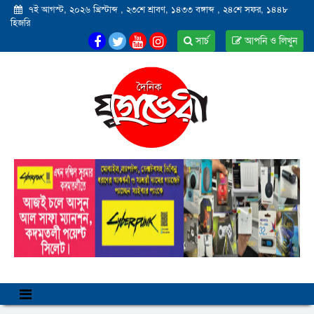
৭ই আগস্ট, ২০২৬ খ্রিস্টাব্দ
,
২৩শে শ্রাবণ, ১৪৩৩ বঙ্গাব্দ
,
২৪শে সফর, ১৪৪৮
হিজরি
সার্চ
আপনি ও লিখুন