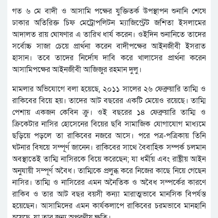
গত ৬ মে বাদী ও আসামি পক্ষের যুক্তিতর্ক উপস্থাপন শুনানি শেষে
ঢাকার অতিরিক্ত চিফ মেট্রোপলিটন ম্যাজিস্ট্রেট জশিতা ইসলামের
আদালত রায় ঘোষণার এ তারিখ ধার্য করেন। ওইদিন শুনানিতে তাদের
সর্বোচ্চ সাজা চেয়ে প্রার্থনা করেন বাদীপক্ষের আইনজীবী ইসরাত
হাসান। তবে তাদের নির্দোষ দাবি করে খালাসের প্রার্থনা করেন
আসামিপক্ষের আইনজীবী আজিজুর রহমান দুলু।
মামলার অভিযোগে বলা হয়েছে, ২০১১ সালের ২৬ ফেব্রুয়ারি তাম্মি ও
রাকিবের বিয়ে হয়। তাদের আট বছরের একটি মেয়েও রয়েছে। তাম্মি
পেশায় একজন কেবিন ক্রু। ওই বছরের ১৪ ফেব্রুয়ারি তাম্মি ও
ক্রিকেটার নাসির হোসেনের বিয়ের ছবি সামাজিক যোগাযোগ মাধ্যমে
ছড়িয়ে পড়লে তা রাকিবের নজরে আসে। পরে পত্র-পত্রিকায় তিনি
ঘটনার বিষয়ে সম্পূর্ণ জানেন। রাকিবের সাথে বৈবাহিক সম্পর্ক চলমান
অবস্থাতেই তাম্মি নাসিরকে বিয়ে করেছেন; যা ধর্মীয় এবং রাষ্ট্রীয় আইন
অনুযায়ী সম্পূর্ণ অবৈধ। তাম্মিকে প্রলুব্ধ করে নিজের কাছে নিয়ে গেছেন
নাসির। তাম্মি ও নাসিরের এমন অনৈতিক ও অবৈধ সম্পর্কের কারণে
রাকিব ও তার আট বছর বয়সী কন্যা মারাত্মভাবে মানসিক বিপর্যস্ত
হয়েছেন। আসামিদের এমন কার্যকলাপে রাকিবের চরমভাবে মানহানি
হয়েছে, যা তার জন্য অপূরণীয় ক্ষতি।