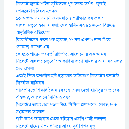
সিলেটে জুলাই শহিদ স্মৃতিস্তম্ভে পুষ্পস্তবক অর্পণ : জুলাই
গণঅভ্যুত্থান দিবস ২০২৬
১০ আগস্ট এসএসসি ও সমমানের পরীক্ষার ফল প্রকাশ
শাপলা চত্বরে হত্যা মামলা: শেখ হাসিনাসহ ৪১ জনের বিরুদ্ধে
আনুষ্ঠানিক অভিযোগ
বিরোধীদলের পতন শুরু হয়েছে, ১১ দল এখন ৯ দলে গিয়ে
ঠেকেছে: রাশেদ খান
কে হতে পারেন পরবর্তী রাষ্ট্রপতি, আলোচনায় এক আমলা
সিলেটে আদলত চত্বরে শিশু ফাহিমা হত্যা মামলার আসামির ওপর
ফের হামলা
এআই দিয়ে অশালীন ছবি ছড়ানোর অভিযোগ সিলেটের কনটেন্ট
ক্রিয়েটর রাফিয়ার
শাবিপ্রবিতে শিক্ষার্থীকে মারধর: ছাত্রদল নেতা হাসিবুর ও তারেক
বহিষ্কার, ক্যাম্পাসে নিষিদ্ধ ২ বছর
সিলেটের ভাঙাচোরা সড়ক নিয়ে সিসিক প্রশাসকের ক্ষোভ, দ্রুত
সংস্কারের আহ্বান
নারী-কাণ্ডে জামায়াত থেকে বহিস্কার এমপি গাজী নজরুল
সিলেটে হামের উপসর্গ নিয়ে আরও দুই শিশুর মৃত্যু