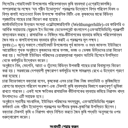
সিলেটের গোয়াইনঘাট উপজেলায় পরিবেশবান্ধব কৃষি ব্যবস্থা (এগ্রোইকোলজি)
সম্প্রসারণের লক্ষ্যে ‘দ্য গ্রীন ইভোলুশন’ প্রকল্পের উদ্যোগে বিশ্ব পরিবেশ দিবস ও
বিশ্ব বালাই সচেতনতা দিবস উপলক্ষে পাবলিক মিটিং এবং কৃষকদের মাঝে বিভিন্ন
প্রজাতির গাছের চারা বিতরণ করা হয়েছে।
জার্মানভিত্তিক উন্নয়ন সংস্থা ওয়েল্টহাঙ্গারহিলফি (Welthungerhilfe)-এর কারিগরি ও
আর্থিক সহায়তায় ফ্রেন্ডস ইন ভিলেজ ডেভেলপমেন্ট বাংলাদেশ (এফআইভিডিবি) প্রকল্পটি
বাস্তবায়ন করছে। রাসায়নিক ও নিষিদ্ধ সার-কীটনাশকের ব্যবহার কমিয়ে পরিবেশবান্ধব
জৈব সার ও বালাইনাশকের ব্যবহার বৃদ্ধি করাই এ প্রকল্পের মূল লক্ষ্য।
বুধবার (১০ জুন) সকালে গোয়াইনঘাট উপজেলার পূর্ব জাফলং ও মধ্য জাফলং ইউনিয়নে
আয়োজিত পৃথক অনুষ্ঠানে কৃষকদের মাঝে ফলজ, বনজ ও ভেষজ উদ্ভিদের চারা বিতরণ
করা হয়। সংশ্লিষ্ট ইউনিয়ন পরিষদের চেয়ারম্যানরা প্রধান অতিথি হিসেবে উপস্থিত
থেকে কর্মসূচির উদ্বোধন করেন।
অনুষ্ঠানে নিম, মেহগনি, আতা ও তুঁতসহ বিভিন্ন উপকারী গাছের চারা বিনামূল্যে বিতরণ
করা হয়। সরকারের দেশব্যাপী বৃক্ষরোপণ কর্মসূচির সঙ্গে সামঞ্জস্য রেখে এ উদ্যোগ গ্রহণ
করা হয়েছে।
চারা বিতরণকালে বক্তারা বলেন, কৃষকেরা এসব চারা নিজ নিজ বসতভিটা ও কৃষিজমিতে
রোপণের মাধ্যমে পরিবেশ সংরক্ষণ এবং টেকসই কৃষি ব্যবস্থার বিকাশে গুরুত্বপূর্ণ ভূমিকা
রাখতে পারবেন। একই সঙ্গে ক্ষতিকর রাসায়নিক কীটনাশকের ব্যবহার কমিয়ে নিরাপদ খাদ্য
উৎপাদনেও এটি সহায়ক হবে।
অনুষ্ঠানে স্থানীয় সাংবাদিক, ইউনিয়ন পরিষদের সদস্যবৃন্দ, এফআইভিডিবির প্রকল্প
কর্মকর্তা এবং গ্রীন ইভোলুশন প্রকল্পের অংশীদার কৃষক-কৃষাণিরা উপস্থিত ছিলেন।
বক্তারা টেকসই কৃষি ও নিরাপদ খাদ্য নিশ্চিত করতে জৈব কৃষি পদ্ধতি অনুসরণের ওপর
গুরুত্বারোপ করেন।
সংবাদটি শেয়ার করুন