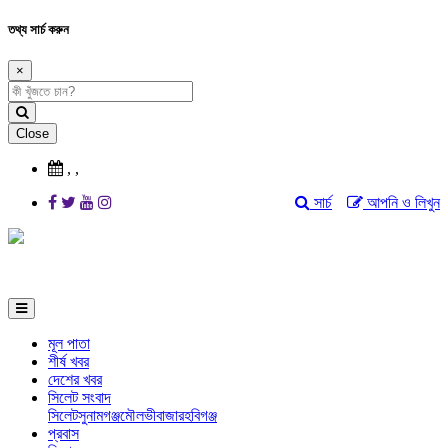
তথ্য সার্চ করুন
×
Close
,
,
সার্চ
আপনি ও লিখুন
মূল পাতা
শীর্ষ খবর
দেশের খবর
সিলেট সংবাদ
সিলেট
সুনামগঞ্জ
মৌলভীবাজার
হবিগঞ্জ
প্রবাস