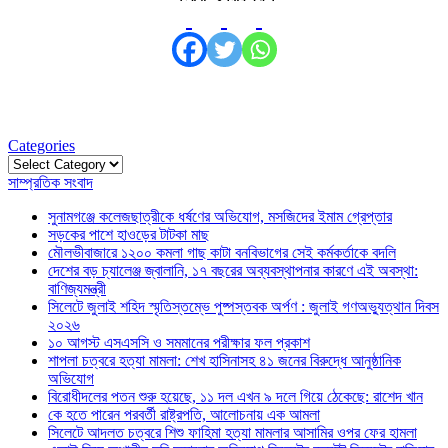
Categories
Categories
সাম্প্রতিক সংবাদ
সুনামগঞ্জে কলেজছাত্রীকে ধর্ষণের অভিযোগ, মসজিদের ইমাম গ্রেপ্তার
সড়কের পাশে হাওড়ের টাটকা মাছ
মৌলভীবাজারে ১২০০ কমলা গাছ কাটা বনবিভাগের সেই কর্মকর্তাকে বদলি
দেশের বড় চ্যালেঞ্জ জ্বালানি, ১৭ বছরের অব্যবস্থাপনার কারণে এই অবস্থা:
বাণিজ্যমন্ত্রী
সিলেটে জুলাই শহিদ স্মৃতিস্তম্ভে পুষ্পস্তবক অর্পণ : জুলাই গণঅভ্যুত্থান দিবস
২০২৬
১০ আগস্ট এসএসসি ও সমমানের পরীক্ষার ফল প্রকাশ
শাপলা চত্বরে হত্যা মামলা: শেখ হাসিনাসহ ৪১ জনের বিরুদ্ধে আনুষ্ঠানিক
অভিযোগ
বিরোধীদলের পতন শুরু হয়েছে, ১১ দল এখন ৯ দলে গিয়ে ঠেকেছে: রাশেদ খান
কে হতে পারেন পরবর্তী রাষ্ট্রপতি, আলোচনায় এক আমলা
সিলেটে আদলত চত্বরে শিশু ফাহিমা হত্যা মামলার আসামির ওপর ফের হামলা