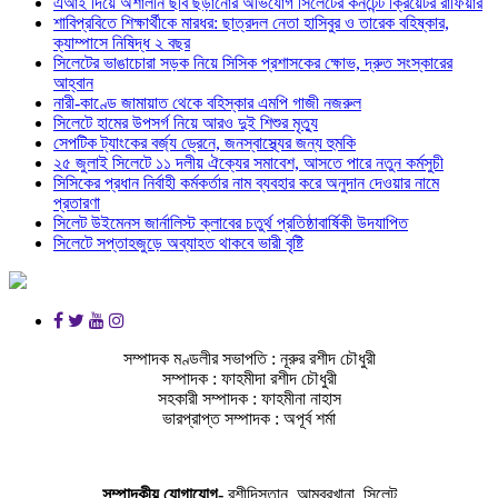
এআই দিয়ে অশালীন ছবি ছড়ানোর অভিযোগ সিলেটের কনটেন্ট ক্রিয়েটর রাফিয়ার
শাবিপ্রবিতে শিক্ষার্থীকে মারধর: ছাত্রদল নেতা হাসিবুর ও তারেক বহিষ্কার,
ক্যাম্পাসে নিষিদ্ধ ২ বছর
সিলেটের ভাঙাচোরা সড়ক নিয়ে সিসিক প্রশাসকের ক্ষোভ, দ্রুত সংস্কারের
আহ্বান
নারী-কাণ্ডে জামায়াত থেকে বহিস্কার এমপি গাজী নজরুল
সিলেটে হামের উপসর্গ নিয়ে আরও দুই শিশুর মৃত্যু
সেপটিক ট্যাংকের বর্জ্য ড্রেনে, জনস্বাস্থ্যের জন্য হুমকি
২৫ জুলাই সিলেটে ১১ দলীয় ঐক্যের সমাবেশ, আসতে পারে নতুন কর্মসুচী
সিসিকের প্রধান নির্বাহী কর্মকর্তার নাম ব্যবহার করে অনুদান দেওয়ার নামে
প্রতারণা
সিলেট উইমেনস জার্নালিস্ট ক্লাবের চতুর্থ প্রতিষ্ঠাবার্ষিকী উদযাপিত
সিলেটে সপ্তাহজুড়ে অব্যাহত থাকবে ভারী বৃষ্টি
সম্পাদক মণ্ডলীর সভাপতি : নূরুর রশীদ চৌধুরী
সম্পাদক : ফাহমীদা রশীদ চৌধুরী
সহকারী সম্পাদক : ফাহমীনা নাহাস
ভারপ্রাপ্ত সম্পাদক : অপূর্ব শর্মা
সম্পাদকীয় যােগাযোগ-
রশীদিস্তান, আম্বরখানা, সিলেট