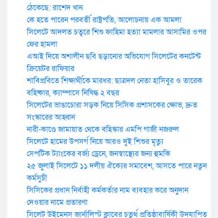
ঠেকেছে: রাশেদ খান
কে হতে পারেন পরবর্তী রাষ্ট্রপতি, আলোচনায় এক আমলা
সিলেটে আদলত চত্বরে শিশু ফাহিমা হত্যা মামলার আসামির ওপর
ফের হামলা
এআই দিয়ে অশালীন ছবি ছড়ানোর অভিযোগ সিলেটের কনটেন্ট
ক্রিয়েটর রাফিয়ার
শাবিপ্রবিতে শিক্ষার্থীকে মারধর: ছাত্রদল নেতা হাসিবুর ও তারেক
বহিষ্কার, ক্যাম্পাসে নিষিদ্ধ ২ বছর
সিলেটের ভাঙাচোরা সড়ক নিয়ে সিসিক প্রশাসকের ক্ষোভ, দ্রুত
সংস্কারের আহ্বান
নারী-কাণ্ডে জামায়াত থেকে বহিস্কার এমপি গাজী নজরুল
সিলেটে হামের উপসর্গ নিয়ে আরও দুই শিশুর মৃত্যু
সেপটিক ট্যাংকের বর্জ্য ড্রেনে, জনস্বাস্থ্যের জন্য হুমকি
২৫ জুলাই সিলেটে ১১ দলীয় ঐক্যের সমাবেশ, আসতে পারে নতুন
কর্মসুচী
সিসিকের প্রধান নির্বাহী কর্মকর্তার নাম ব্যবহার করে অনুদান
দেওয়ার নামে প্রতারণা
সিলেট উইমেনস জার্নালিস্ট ক্লাবের চতুর্থ প্রতিষ্ঠাবার্ষিকী উদযাপিত