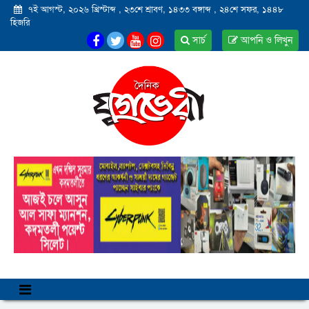
৭ই আগস্ট, ২০২৬ খ্রিস্টাব্দ
,
২৩শে শ্রাবণ, ১৪৩৩ বঙ্গাব্দ
,
২৪শে সফর, ১৪৪৮
হিজরি
সার্চ
আপনি ও লিখুন