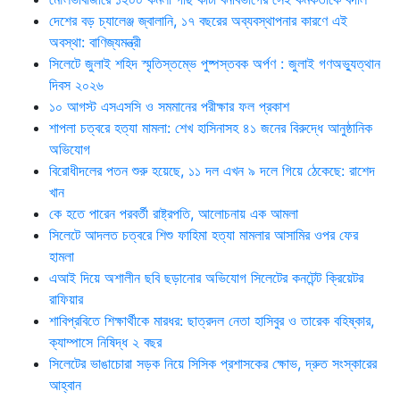
দেশের বড় চ্যালেঞ্জ জ্বালানি, ১৭ বছরের অব্যবস্থাপনার কারণে এই
অবস্থা: বাণিজ্যমন্ত্রী
সিলেটে জুলাই শহিদ স্মৃতিস্তম্ভে পুষ্পস্তবক অর্পণ : জুলাই গণঅভ্যুত্থান
দিবস ২০২৬
১০ আগস্ট এসএসসি ও সমমানের পরীক্ষার ফল প্রকাশ
শাপলা চত্বরে হত্যা মামলা: শেখ হাসিনাসহ ৪১ জনের বিরুদ্ধে আনুষ্ঠানিক
অভিযোগ
বিরোধীদলের পতন শুরু হয়েছে, ১১ দল এখন ৯ দলে গিয়ে ঠেকেছে: রাশেদ
খান
কে হতে পারেন পরবর্তী রাষ্ট্রপতি, আলোচনায় এক আমলা
সিলেটে আদলত চত্বরে শিশু ফাহিমা হত্যা মামলার আসামির ওপর ফের
হামলা
এআই দিয়ে অশালীন ছবি ছড়ানোর অভিযোগ সিলেটের কনটেন্ট ক্রিয়েটর
রাফিয়ার
শাবিপ্রবিতে শিক্ষার্থীকে মারধর: ছাত্রদল নেতা হাসিবুর ও তারেক বহিষ্কার,
ক্যাম্পাসে নিষিদ্ধ ২ বছর
সিলেটের ভাঙাচোরা সড়ক নিয়ে সিসিক প্রশাসকের ক্ষোভ, দ্রুত সংস্কারের
আহ্বান