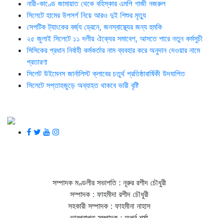
নারী-কাণ্ডে জামায়াত থেকে বহিস্কার এমপি গাজী নজরুল
সিলেটে হামের উপসর্গ নিয়ে আরও দুই শিশুর মৃত্যু
সেপটিক ট্যাংকের বর্জ্য ড্রেনে, জনস্বাস্থ্যের জন্য হুমকি
২৫ জুলাই সিলেটে ১১ দলীয় ঐক্যের সমাবেশ, আসতে পারে নতুন কর্মসুচী
সিসিকের প্রধান নির্বাহী কর্মকর্তার নাম ব্যবহার করে অনুদান দেওয়ার নামে
প্রতারণা
সিলেট উইমেনস জার্নালিস্ট ক্লাবের চতুর্থ প্রতিষ্ঠাবার্ষিকী উদযাপিত
সিলেটে সপ্তাহজুড়ে অব্যাহত থাকবে ভারী বৃষ্টি
সম্পাদক মণ্ডলীর সভাপতি : নূরুর রশীদ চৌধুরী
সম্পাদক : ফাহমীদা রশীদ চৌধুরী
সহকারী সম্পাদক : ফাহমীনা নাহাস
ভারপ্রাপ্ত সম্পাদক : অপূর্ব শর্মা