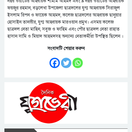
নম্বর ওয়ার্ডের আহ্বায়ক শামীম আহমদ এবং ৯ নম্বর ওয়ার্ডের আহ্বায়ক
ফয়জুর রহমান, বড়লেখা উপজেলা ছাত্রদলের যুগ্ম আহ্বায়ক সিরাজুল
ইসলাম রিপন ও ফায়েক আহমদ, কলেজ ছাত্রদলের আহ্বায়ক ছানুয়ার
হোসাইন তানভীর, যুগ্ম আহ্বায়ক মারওয়ান প্রমুখ। এসময় কলেজ
ছাত্রদল নেতা মাহিন, সবুজ ও ফাহিম এবং পৌর ছাত্রদল নেতা রাহাত
হাসান সামি ও মিয়াদ আহমদসহ অন্যান্য নেতাকর্মীরা উপস্থিত ছিলেন ।
সংবাদটি শেয়ার করুন