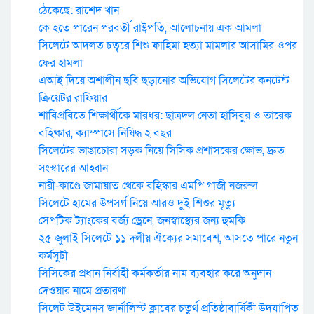
ঠেকেছে: রাশেদ খান
কে হতে পারেন পরবর্তী রাষ্ট্রপতি, আলোচনায় এক আমলা
সিলেটে আদলত চত্বরে শিশু ফাহিমা হত্যা মামলার আসামির ওপর
ফের হামলা
এআই দিয়ে অশালীন ছবি ছড়ানোর অভিযোগ সিলেটের কনটেন্ট
ক্রিয়েটর রাফিয়ার
শাবিপ্রবিতে শিক্ষার্থীকে মারধর: ছাত্রদল নেতা হাসিবুর ও তারেক
বহিষ্কার, ক্যাম্পাসে নিষিদ্ধ ২ বছর
সিলেটের ভাঙাচোরা সড়ক নিয়ে সিসিক প্রশাসকের ক্ষোভ, দ্রুত
সংস্কারের আহ্বান
নারী-কাণ্ডে জামায়াত থেকে বহিস্কার এমপি গাজী নজরুল
সিলেটে হামের উপসর্গ নিয়ে আরও দুই শিশুর মৃত্যু
সেপটিক ট্যাংকের বর্জ্য ড্রেনে, জনস্বাস্থ্যের জন্য হুমকি
২৫ জুলাই সিলেটে ১১ দলীয় ঐক্যের সমাবেশ, আসতে পারে নতুন
কর্মসুচী
সিসিকের প্রধান নির্বাহী কর্মকর্তার নাম ব্যবহার করে অনুদান
দেওয়ার নামে প্রতারণা
সিলেট উইমেনস জার্নালিস্ট ক্লাবের চতুর্থ প্রতিষ্ঠাবার্ষিকী উদযাপিত