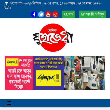
৭ই আগস্ট, ২০২৬ খ্রিস্টাব্দ
,
২৩শে শ্রাবণ, ১৪৩৩ বঙ্গাব্দ
,
২৪শে সফর, ১৪৪৮
হিজরি
সার্চ
আপনি ও লিখুন