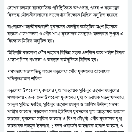
দেশের চলমান রাজনৈতিক পরিস্থিতিতে অপপ্রচার, গুজব ও ষড়যন্ত্রের
বিরুদ্ধে মৌলভীবাজারের বড়লেখায় বিক্ষোভ মিছিল অনুষ্ঠিত হয়েছে।
বাংলাদেশ জাতীয়তাবাদী যুবদলের কেন্দ্রীয় কর্মসূচির অংশ হিসেবে
বড়লেখা উপজেলা ও পৌর শাখা যুবদলের উদ্যোগে মঙ্গলবার দুপুরে এ
বিক্ষোভ মিছিল অনুষ্ঠিত হয়।
মিছিলটি বড়লেখা পৌর শহরের বিভিন্ন সড়ক প্রদক্ষিণ করে শহীদ মিনার
প্রাঙ্গণে গিয়ে পথসভা ও অবস্থান কর্মসূচিতে মিলিত হয়।
পথসভায় সভাপতিত্ব করেন বড়লেখা পৌর যুবদলের আহ্বায়ক
শফিকুজ্জামান শফিক।
বড়লেখা উপজেলা যুবদলের যুগ্ম আহ্বায়ক মুজিবুর রহমান ময়নুলের
সঞ্চালনায় বক্তব্য দেন উপজেলা যুবদলের যুগ্ম আহ্বায়ক মজনু খন্দকার,
আব্দুল মুকিত ফাহিম, মুজিবুর রহমান ময়নুল ও আলিম উদ্দীন; সদস্য
শামীম আহমদ; বড়লেখা সদর ইউনিয়ন যুবদলের যুগ্ম আহ্বায়ক জামাল
আহমদ; যুবনেতা সাকিব আহমদ ও রিপন চৌধুরী; পৌর যুবদলের যুগ্ম
আহ্বায়ক নজমুল ইসলাম; ১ নম্বর ওয়ার্ডের আহ্বায়ক ছায়াদ আহমদ, ৩