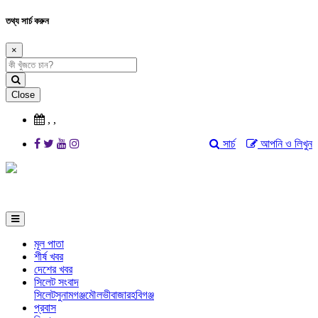
তথ্য সার্চ করুন
×
Close
,
,
সার্চ
আপনি ও লিখুন
মূল পাতা
শীর্ষ খবর
দেশের খবর
সিলেট সংবাদ
সিলেট
সুনামগঞ্জ
মৌলভীবাজার
হবিগঞ্জ
প্রবাস