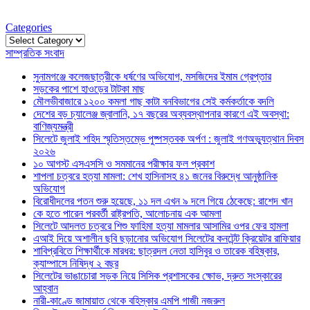
Categories
Categories
সাম্প্রতিক সংবাদ
সুনামগঞ্জে কলেজছাত্রীকে ধর্ষণের অভিযোগ, মসজিদের ইমাম গ্রেপ্তার
সড়কের পাশে হাওড়ের টাটকা মাছ
মৌলভীবাজারে ১২০০ কমলা গাছ কাটা বনবিভাগের সেই কর্মকর্তাকে বদলি
দেশের বড় চ্যালেঞ্জ জ্বালানি, ১৭ বছরের অব্যবস্থাপনার কারণে এই অবস্থা:
বাণিজ্যমন্ত্রী
সিলেটে জুলাই শহিদ স্মৃতিস্তম্ভে পুষ্পস্তবক অর্পণ : জুলাই গণঅভ্যুত্থান দিবস
২০২৬
১০ আগস্ট এসএসসি ও সমমানের পরীক্ষার ফল প্রকাশ
শাপলা চত্বরে হত্যা মামলা: শেখ হাসিনাসহ ৪১ জনের বিরুদ্ধে আনুষ্ঠানিক
অভিযোগ
বিরোধীদলের পতন শুরু হয়েছে, ১১ দল এখন ৯ দলে গিয়ে ঠেকেছে: রাশেদ খান
কে হতে পারেন পরবর্তী রাষ্ট্রপতি, আলোচনায় এক আমলা
সিলেটে আদলত চত্বরে শিশু ফাহিমা হত্যা মামলার আসামির ওপর ফের হামলা
এআই দিয়ে অশালীন ছবি ছড়ানোর অভিযোগ সিলেটের কনটেন্ট ক্রিয়েটর রাফিয়ার
শাবিপ্রবিতে শিক্ষার্থীকে মারধর: ছাত্রদল নেতা হাসিবুর ও তারেক বহিষ্কার,
ক্যাম্পাসে নিষিদ্ধ ২ বছর
সিলেটের ভাঙাচোরা সড়ক নিয়ে সিসিক প্রশাসকের ক্ষোভ, দ্রুত সংস্কারের
আহ্বান
নারী-কাণ্ডে জামায়াত থেকে বহিস্কার এমপি গাজী নজরুল