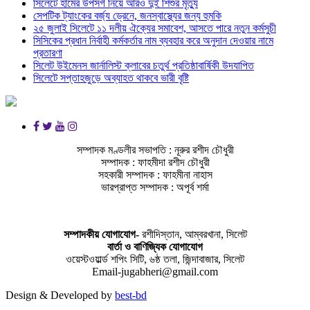
সিলেটে হামের উপসর্গ নিয়ে আরও দুই শিশুর মৃত্যু
সেপটিক ট্যাংকের বর্জ্য ড্রেনে, জনস্বাস্থ্যের জন্য হুমকি
২৫ জুলাই সিলেটে ১১ দলীয় ঐক্যের সমাবেশ, আসতে পারে নতুন কর্মসুচী
সিসিকের প্রধান নির্বাহী কর্মকর্তার নাম ব্যবহার করে অনুদান দেওয়ার নামে
প্রতারণা
সিলেট উইমেনস জার্নালিস্ট ক্লাবের চতুর্থ প্রতিষ্ঠাবার্ষিকী উদযাপিত
সিলেটে সপ্তাহজুড়ে অব্যাহত থাকবে ভারী বৃষ্টি
সম্পাদক মণ্ডলীর সভাপতি : নূরুর রশীদ চৌধুরী
সম্পাদক : ফাহমীদা রশীদ চৌধুরী
সহকারী সম্পাদক : ফাহমীনা নাহাস
ভারপ্রাপ্ত সম্পাদক : অপূর্ব শর্মা
সম্পাদকীয় যােগাযোগ-
রশীদিস্তান, আম্বরখানা, সিলেট
বার্তা ও বাণিজ্যিক যোগাযােগ
ওয়েস্টওয়ার্ল্ড শপিং সিটি, ৬ষ্ঠ তলা, জিন্দাবাজার, সিলেট
Email-jugabheri@gmail.com
Design & Developed by
best-bd