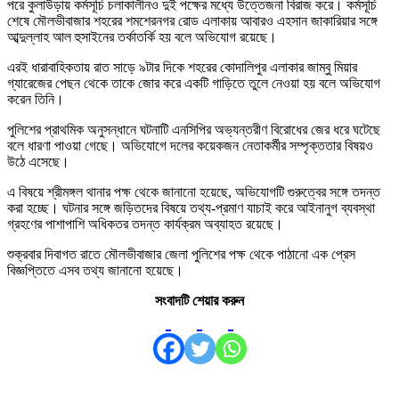
পরে কুলাউড়ায় কর্মসূচি চলাকালীনও দুই পক্ষের মধ্যে উত্তেজনা বিরাজ করে। কর্মসূচি
শেষে মৌলভীবাজার শহরের শমশেরনগর রোড এলাকায় আবারও এহসান জাকারিয়ার সঙ্গে
আব্দুল্লাহ আল হুসাইনের তর্কাতর্কি হয় বলে অভিযোগ রয়েছে।
এরই ধারাবাহিকতায় রাত সাড়ে ৯টার দিকে শহরের কোদালিপুর এলাকার জাম্বু মিয়ার
গ্যারেজের পেছন থেকে তাকে জোর করে একটি গাড়িতে তুলে নেওয়া হয় বলে অভিযোগ
করেন তিনি।
পুলিশের প্রাথমিক অনুসন্ধানে ঘটনাটি এনসিপির অভ্যন্তরীণ বিরোধের জের ধরে ঘটেছে
বলে ধারণা পাওয়া গেছে। অভিযোগে দলের কয়েকজন নেতাকর্মীর সম্পৃক্ততার বিষয়ও
উঠে এসেছে।
এ বিষয়ে শ্রীমঙ্গল থানার পক্ষ থেকে জানানো হয়েছে, অভিযোগটি গুরুত্বের সঙ্গে তদন্ত
করা হচ্ছে। ঘটনার সঙ্গে জড়িতদের বিষয়ে তথ্য-প্রমাণ যাচাই করে আইনানুগ ব্যবস্থা
গ্রহণের পাশাপাশি অধিকতর তদন্ত কার্যক্রম অব্যাহত রয়েছে।
শুক্রবার দিবাগত রাতে মৌলভীবাজার জেলা পুলিশের পক্ষ থেকে পাঠানো এক প্রেস
বিজ্ঞপ্তিতে এসব তথ্য জানানো হয়েছে।
সংবাদটি শেয়ার করুন