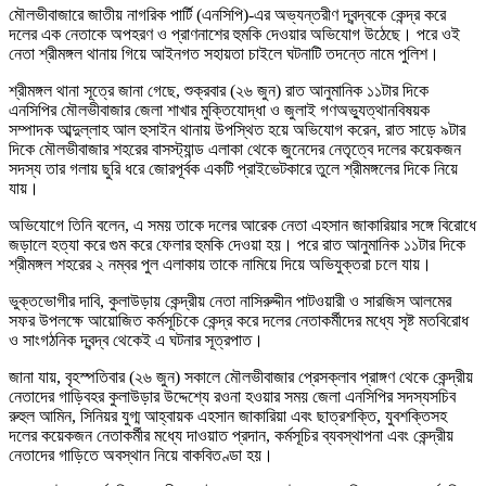
মৌলভীবাজারে জাতীয় নাগরিক পার্টি (এনসিপি)-এর অভ্যন্তরীণ দ্বন্দ্বকে কেন্দ্র করে
দলের এক নেতাকে অপহরণ ও প্রাণনাশের হুমকি দেওয়ার অভিযোগ উঠেছে। পরে ওই
নেতা শ্রীমঙ্গল থানায় গিয়ে আইনগত সহায়তা চাইলে ঘটনাটি তদন্তে নামে পুলিশ।
শ্রীমঙ্গল থানা সূত্রে জানা গেছে, শুক্রবার (২৬ জুন) রাত আনুমানিক ১১টার দিকে
এনসিপির মৌলভীবাজার জেলা শাখার মুক্তিযোদ্ধা ও জুলাই গণঅভ্যুত্থানবিষয়ক
সম্পাদক আব্দুল্লাহ আল হুসাইন থানায় উপস্থিত হয়ে অভিযোগ করেন, রাত সাড়ে ৯টার
দিকে মৌলভীবাজার শহরের বাসস্ট্যান্ড এলাকা থেকে জুনেদের নেতৃত্বে দলের কয়েকজন
সদস্য তার গলায় ছুরি ধরে জোরপূর্বক একটি প্রাইভেটকারে তুলে শ্রীমঙ্গলের দিকে নিয়ে
যায়।
অভিযোগে তিনি বলেন, এ সময় তাকে দলের আরেক নেতা এহসান জাকারিয়ার সঙ্গে বিরোধে
জড়ালে হত্যা করে গুম করে ফেলার হুমকি দেওয়া হয়। পরে রাত আনুমানিক ১১টার দিকে
শ্রীমঙ্গল শহরের ২ নম্বর পুল এলাকায় তাকে নামিয়ে দিয়ে অভিযুক্তরা চলে যায়।
ভুক্তভোগীর দাবি, কুলাউড়ায় কেন্দ্রীয় নেতা নাসিরুদ্দীন পাটওয়ারী ও সারজিস আলমের
সফর উপলক্ষে আয়োজিত কর্মসূচিকে কেন্দ্র করে দলের নেতাকর্মীদের মধ্যে সৃষ্ট মতবিরোধ
ও সাংগঠনিক দ্বন্দ্ব থেকেই এ ঘটনার সূত্রপাত।
জানা যায়, বৃহস্পতিবার (২৬ জুন) সকালে মৌলভীবাজার প্রেসক্লাব প্রাঙ্গণ থেকে কেন্দ্রীয়
নেতাদের গাড়িবহর কুলাউড়ার উদ্দেশ্যে রওনা হওয়ার সময় জেলা এনসিপির সদস্যসচিব
রুহুল আমিন, সিনিয়র যুগ্ম আহ্বায়ক এহসান জাকারিয়া এবং ছাত্রশক্তি, যুবশক্তিসহ
দলের কয়েকজন নেতাকর্মীর মধ্যে দাওয়াত প্রদান, কর্মসূচির ব্যবস্থাপনা এবং কেন্দ্রীয়
নেতাদের গাড়িতে অবস্থান নিয়ে বাকবিতণ্ডা হয়।