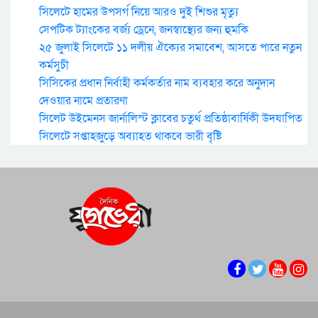
সিলেটে হামের উপসর্গ নিয়ে আরও দুই শিশুর মৃত্যু
সেপটিক ট্যাংকের বর্জ্য ড্রেনে, জনস্বাস্থ্যের জন্য হুমকি
২৫ জুলাই সিলেটে ১১ দলীয় ঐক্যের সমাবেশ, আসতে পারে নতুন
কর্মসুচী
সিসিকের প্রধান নির্বাহী কর্মকর্তার নাম ব্যবহার করে অনুদান
দেওয়ার নামে প্রতারণা
সিলেট উইমেনস জার্নালিস্ট ক্লাবের চতুর্থ প্রতিষ্ঠাবার্ষিকী উদযাপিত
সিলেটে সপ্তাহজুড়ে অব্যাহত থাকবে ভারী বৃষ্টি