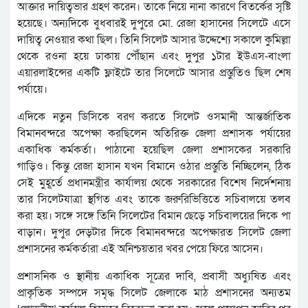
আক্তার দায়িত্বভার গ্রহণ করেন। তাকে নিয়ে নানা কারণে বিতর্কের সৃষ্টি
হয়েছে। অন্যদিকে বুধবারই দুপুরে মো. রেজা হাসানের সিলেটে এসে
দায়িত্ব নেওয়ার কথা ছিল। তিনি সিলেট আসার উদ্দেশ্যে সকালে কুমিল্লা
থেকে রওনা হয়ে ঢাকায় পৌঁছান এবং দুপুর ১টার ইউএস-বাংলা
এয়ারলাইন্সের একটি ফ্লাইটে তার সিলেটে আসার প্রস্তুতিও ছিল শেষ
পর্যায়ে।
এদিকে নতুন ডিসিকে বরণ করতে সিলেট ওসমানী আন্তর্জাতিক
বিমানবন্দরে অপেক্ষা করছিলেন অতিরিক্ত জেলা প্রশাসক পর্যায়ের
একাধিক কর্মকর্তা। পাঠানো হয়েছিল জেলা প্রশাসকের সরকারি
গাড়িও। কিন্তু রেজা হাসান যখন বিমানে ওঠার প্রস্তুতি নিচ্ছিলেন, ঠিক
সেই মুহূর্তে প্রধানমন্ত্রীর কার্যালয় থেকে সরকারের বিশেষ নির্দেশনায়
তার সিলেটযাত্রা স্থগিত এবং তাকে জরুরিভিত্তিতে সচিবালয়ে তলব
করা হয়। সঙ্গে সঙ্গে তিনি সিলেটের বিমান ছেড়ে সচিবালয়ের দিকে পা
বাড়ান। দুপুর দেড়টার দিকে বিমানবন্দরে অপেক্ষারত সিলেট জেলা
প্রশাসনের কর্মকর্তারা এই অনিশ্চয়তার খবর পেয়ে ফিরে আসেন।
প্রশাসনিক ও স্থানীয় একাধিক সূত্রের দাবি, প্রবাসী অধ্যুষিত এবং
প্রাকৃতিক সম্পদে সমৃদ্ধ সিলেট জেলাকে মাঠ প্রশাসনের অন্যতম