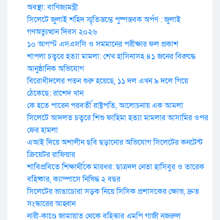
অবস্থা: বাণিজ্যমন্ত্রী
সিলেটে জুলাই শহিদ স্মৃতিস্তম্ভে পুষ্পস্তবক অর্পণ : জুলাই
গণঅভ্যুত্থান দিবস ২০২৬
১০ আগস্ট এসএসসি ও সমমানের পরীক্ষার ফল প্রকাশ
শাপলা চত্বরে হত্যা মামলা: শেখ হাসিনাসহ ৪১ জনের বিরুদ্ধে
আনুষ্ঠানিক অভিযোগ
বিরোধীদলের পতন শুরু হয়েছে, ১১ দল এখন ৯ দলে গিয়ে
ঠেকেছে: রাশেদ খান
কে হতে পারেন পরবর্তী রাষ্ট্রপতি, আলোচনায় এক আমলা
সিলেটে আদলত চত্বরে শিশু ফাহিমা হত্যা মামলার আসামির ওপর
ফের হামলা
এআই দিয়ে অশালীন ছবি ছড়ানোর অভিযোগ সিলেটের কনটেন্ট
ক্রিয়েটর রাফিয়ার
শাবিপ্রবিতে শিক্ষার্থীকে মারধর: ছাত্রদল নেতা হাসিবুর ও তারেক
বহিষ্কার, ক্যাম্পাসে নিষিদ্ধ ২ বছর
সিলেটের ভাঙাচোরা সড়ক নিয়ে সিসিক প্রশাসকের ক্ষোভ, দ্রুত
সংস্কারের আহ্বান
নারী-কাণ্ডে জামায়াত থেকে বহিস্কার এমপি গাজী নজরুল