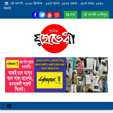
৭ই আগস্ট, ২০২৬ খ্রিস্টাব্দ
,
২৩শে শ্রাবণ, ১৪৩৩ বঙ্গাব্দ
,
২৪শে সফর, ১৪৪৮
হিজরি
সার্চ
আপনি ও লিখুন