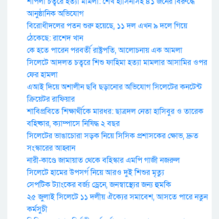
শাপলা চত্বরে হত্যা মামলা: শেখ হাসিনাসহ ৪১ জনের বিরুদ্ধে
আনুষ্ঠানিক অভিযোগ
বিরোধীদলের পতন শুরু হয়েছে, ১১ দল এখন ৯ দলে গিয়ে
ঠেকেছে: রাশেদ খান
কে হতে পারেন পরবর্তী রাষ্ট্রপতি, আলোচনায় এক আমলা
সিলেটে আদলত চত্বরে শিশু ফাহিমা হত্যা মামলার আসামির ওপর
ফের হামলা
এআই দিয়ে অশালীন ছবি ছড়ানোর অভিযোগ সিলেটের কনটেন্ট
ক্রিয়েটর রাফিয়ার
শাবিপ্রবিতে শিক্ষার্থীকে মারধর: ছাত্রদল নেতা হাসিবুর ও তারেক
বহিষ্কার, ক্যাম্পাসে নিষিদ্ধ ২ বছর
সিলেটের ভাঙাচোরা সড়ক নিয়ে সিসিক প্রশাসকের ক্ষোভ, দ্রুত
সংস্কারের আহ্বান
নারী-কাণ্ডে জামায়াত থেকে বহিস্কার এমপি গাজী নজরুল
সিলেটে হামের উপসর্গ নিয়ে আরও দুই শিশুর মৃত্যু
সেপটিক ট্যাংকের বর্জ্য ড্রেনে, জনস্বাস্থ্যের জন্য হুমকি
২৫ জুলাই সিলেটে ১১ দলীয় ঐক্যের সমাবেশ, আসতে পারে নতুন
কর্মসুচী