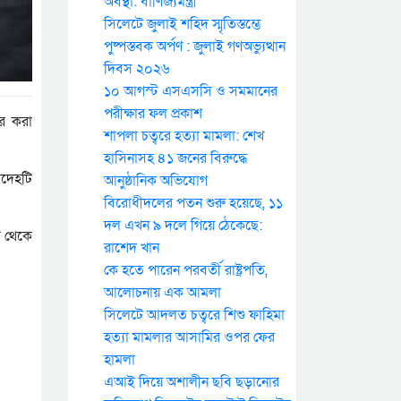
অবস্থা: বাণিজ্যমন্ত্রী
সিলেটে জুলাই শহিদ স্মৃতিস্তম্ভে
পুষ্পস্তবক অর্পণ : জুলাই গণঅভ্যুত্থান
দিবস ২০২৬
১০ আগস্ট এসএসসি ও সমমানের
পরীক্ষার ফল প্রকাশ
র করা
শাপলা চত্বরে হত্যা মামলা: শেখ
হাসিনাসহ ৪১ জনের বিরুদ্ধে
রদেহটি
আনুষ্ঠানিক অভিযোগ
বিরোধীদলের পতন শুরু হয়েছে, ১১
দল এখন ৯ দলে গিয়ে ঠেকেছে:
র থেকে
রাশেদ খান
কে হতে পারেন পরবর্তী রাষ্ট্রপতি,
আলোচনায় এক আমলা
সিলেটে আদলত চত্বরে শিশু ফাহিমা
হত্যা মামলার আসামির ওপর ফের
হামলা
এআই দিয়ে অশালীন ছবি ছড়ানোর