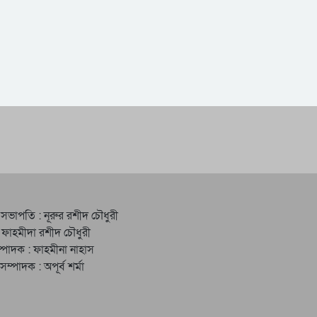
 সভাপতি : নূরুর রশীদ চৌধুরী
 ফাহমীদা রশীদ চৌধুরী
্পাদক : ফাহমীনা নাহাস
ত সম্পাদক : অপূর্ব শর্মা