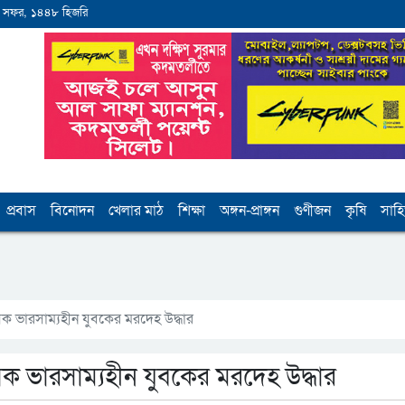
 সফর, ১৪৪৮ হিজরি
প্রবাস
বিনোদন
খেলার মাঠ
শিক্ষা
অঙ্গন-প্রাঙ্গন
গুণীজন
কৃষি
সাহি
িক ভারসাম্যহীন যুবকের মরদেহ উদ্ধার
িক ভারসাম্যহীন যুবকের মরদেহ উদ্ধার