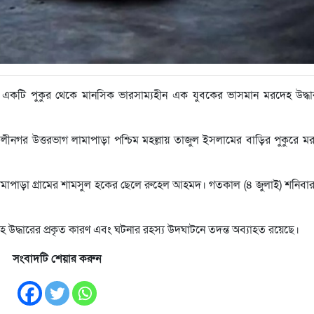
কটি পুকুর থেকে মানসিক ভারসাম্যহীন এক যুবকের ভাসমান মরদেহ উদ্ধা
নগর উত্তরভাগ লামাপাড়া পশ্চিম মহল্লায় তাজুল ইসলামের বাড়ির পুকুরে ম
লামাপাড়া গ্রামের শামসুল হকের ছেলে রুহেল আহমদ। গতকাল (৪ জুলাই) শনিবা
 উদ্ধারের প্রকৃত কারণ এবং ঘটনার রহস্য উদঘাটনে তদন্ত অব্যাহত রয়েছে।
সংবাদটি শেয়ার করুন