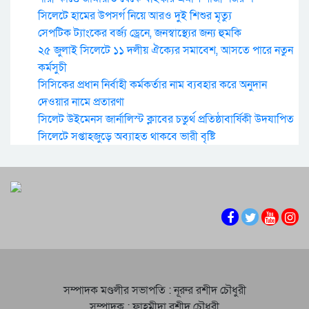
সিলেটে হামের উপসর্গ নিয়ে আরও দুই শিশুর মৃত্যু
সেপটিক ট্যাংকের বর্জ্য ড্রেনে, জনস্বাস্থ্যের জন্য হুমকি
২৫ জুলাই সিলেটে ১১ দলীয় ঐক্যের সমাবেশ, আসতে পারে নতুন
কর্মসুচী
সিসিকের প্রধান নির্বাহী কর্মকর্তার নাম ব্যবহার করে অনুদান
দেওয়ার নামে প্রতারণা
সিলেট উইমেনস জার্নালিস্ট ক্লাবের চতুর্থ প্রতিষ্ঠাবার্ষিকী উদযাপিত
সিলেটে সপ্তাহজুড়ে অব্যাহত থাকবে ভারী বৃষ্টি
সম্পাদক মণ্ডলীর সভাপতি : নূরুর রশীদ চৌধুরী
সম্পাদক : ফাহমীদা রশীদ চৌধুরী