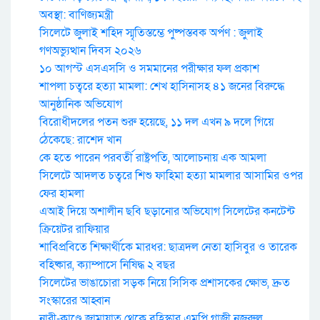
অবস্থা: বাণিজ্যমন্ত্রী
সিলেটে জুলাই শহিদ স্মৃতিস্তম্ভে পুষ্পস্তবক অর্পণ : জুলাই
গণঅভ্যুত্থান দিবস ২০২৬
১০ আগস্ট এসএসসি ও সমমানের পরীক্ষার ফল প্রকাশ
শাপলা চত্বরে হত্যা মামলা: শেখ হাসিনাসহ ৪১ জনের বিরুদ্ধে
আনুষ্ঠানিক অভিযোগ
বিরোধীদলের পতন শুরু হয়েছে, ১১ দল এখন ৯ দলে গিয়ে
ঠেকেছে: রাশেদ খান
কে হতে পারেন পরবর্তী রাষ্ট্রপতি, আলোচনায় এক আমলা
সিলেটে আদলত চত্বরে শিশু ফাহিমা হত্যা মামলার আসামির ওপর
ফের হামলা
এআই দিয়ে অশালীন ছবি ছড়ানোর অভিযোগ সিলেটের কনটেন্ট
ক্রিয়েটর রাফিয়ার
শাবিপ্রবিতে শিক্ষার্থীকে মারধর: ছাত্রদল নেতা হাসিবুর ও তারেক
বহিষ্কার, ক্যাম্পাসে নিষিদ্ধ ২ বছর
সিলেটের ভাঙাচোরা সড়ক নিয়ে সিসিক প্রশাসকের ক্ষোভ, দ্রুত
সংস্কারের আহ্বান
নারী-কাণ্ডে জামায়াত থেকে বহিস্কার এমপি গাজী নজরুল