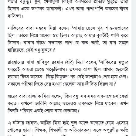
গভীর বন্ধুত্ব। স্কুল, খেলাধুলা কিংবা অবসরের প্রতিটি মুহূর্তে তারা
ছিলেন একে অপরের ছায়াসঙ্গী। এখন তারা পাশাপাশি কবরের নীরব
বাসিন্দা।
সাকিবের বাবা মহরম মিয়া বলেন, ‘আমার ছেলে খুব শান্ত-স্বভাবের
ছিল। তাকে নিয়ে অনেক স্বপ্ন ছিল। আল্লাহ আমার বুকটাই খালি করে
দিলেন। বাবার কাঁধে সন্তানের লাশ যে কত ভারী, তা যার সন্তান
হারিয়েছে, সেই শুধু বুঝবে।’
রায়হানের বাবা হাবিবুর রহমান (হবি) মিয়া বলেন, ‘সাকিবের মৃত্যুর
খবরেই আমরা ভেঙে পড়েছিলাম। তখনও আশা ছিল আমার ছেলেটা
হয়তো ফিরে আসবে। কিন্তু কিছুক্ষণ পর সেই আশাটাও শেষ হয়ে গেল।
সকালে পরীক্ষা দিতে বের হওয়া ছেলেটা আর জীবিত ফিরল না।’
জয়ের বাবা রাজ্জাক মিয়া বলেন, ‘তিন বন্ধু সব সময় একসঙ্গে চলাফেরা
করত। কখনো ভাবিনি, আল্লাহ ওদেরও একসঙ্গে নিয়ে যাবেন। এখন
তিনটি পরিবার একই শোক বয়ে বেড়াচ্ছে।’
এ ঘটনায় জাফলং আমির মিয়া হাই স্কুল অ্যান্ড কলেজে নেমে এসেছে
শোকের ছায়া। শিক্ষক, শিক্ষার্থী ও অভিভাবকরা একে অপূরণীয় ক্ষতি