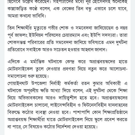
হিসেবে উল্লেখ করেছেন। সহপাঠীদের মধ্যে নূর হোসেনসহ অনেকেই
কান্নাজড়িত কণ্ঠে বলেন, এক বেঞ্চের তিন বন্ধু এভাবে চলে যাবে,
আমরা কখনো ভাবিনি।
তিন শিক্ষার্থীর মৃত্যুতে গভীর শোক ও সমবেদনা জানিয়েছেন ৩ নম্বর
পূর্ব জাফলং ইউনিয়ন পরিষদের চেয়ারম্যান এবং ইউপি সদস্যরা। তারা
শোকসন্তপ্ত পরিবারের প্রতি সমবেদনা জানিয়ে ভবিষ্যতে এমন দুর্ঘটনা
প্রতিরোধে সবাইকে আরও সচেতন হওয়ার আহ্বান জানান।
এদিকে এ মর্মান্তিক ঘটনাকে কেন্দ্র করে অপ্রাপ্তবয়স্কদের হাতে
মোটরসাইকেল তুলে দেওয়ার প্রবণতা নিয়ে নতুন করে আলোচনা-
সমালোচনা শুরু হয়েছে।
গোয়াইনঘাট উপজেলা নির্বাহী কর্মকর্তা রতন কুমার অধিকারী এ
ঘটনাকে অপূরনীয় ক্ষতি আখ্যা দিয়ে বলেন, এই দুর্ঘটনা থেকে শিক্ষা
নিয়ে অভিভাবকদের আরও দায়িত্বশীল হতে হবে। অপ্রাপ্তবয়স্কদের
মোটরসাইকেল চালানো, লাইসেন্সবিহীন ও ফিটনেসবিহীন যানবাহনের
বিরুদ্ধে কঠোর ব্যবস্থা নেওয়া হবে। পাশাপাশি কোন শিক্ষাপ্রতিষ্ঠানে
অপ্রাপ্তবয়স্ক শিক্ষার্থীরা যাতে মোটরসাইকেল নিয়ে স্কুলে প্রবেশ করতে
না পারে, সে বিষয়েও কঠোর নির্দেশনা দেওয়া হয়েছে।