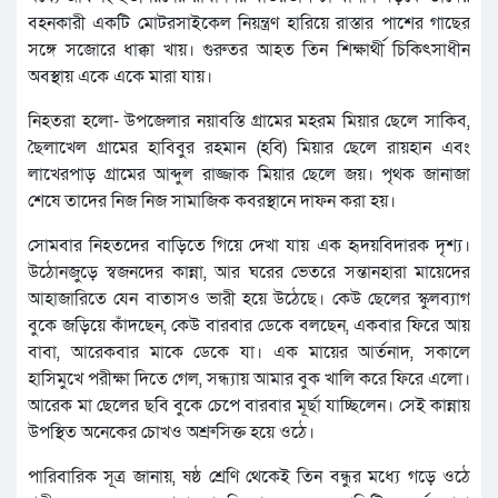
বহনকারী একটি মোটরসাইকেল নিয়ন্ত্রণ হারিয়ে রাস্তার পাশের গাছের
সঙ্গে সজোরে ধাক্কা খায়। গুরুতর আহত তিন শিক্ষার্থী চিকিৎসাধীন
অবস্থায় একে একে মারা যায়।
নিহতরা হলো- উপজেলার নয়াবস্তি গ্রামের মহরম মিয়ার ছেলে সাকিব,
ছৈলাখেল গ্রামের হাবিবুর রহমান (হবি) মিয়ার ছেলে রায়হান এবং
লাখেরপাড় গ্রামের আব্দুল রাজ্জাক মিয়ার ছেলে জয়। পৃথক জানাজা
শেষে তাদের নিজ নিজ সামাজিক কবরস্থানে দাফন করা হয়।
সোমবার নিহতদের বাড়িতে গিয়ে দেখা যায় এক হৃদয়বিদারক দৃশ্য।
উঠোনজুড়ে স্বজনদের কান্না, আর ঘরের ভেতরে সন্তানহারা মায়েদের
আহাজারিতে যেন বাতাসও ভারী হয়ে উঠেছে। কেউ ছেলের স্কুলব্যাগ
বুকে জড়িয়ে কাঁদছেন, কেউ বারবার ডেকে বলছেন, একবার ফিরে আয়
বাবা, আরেকবার মাকে ডেকে যা। এক মায়ের আর্তনাদ, সকালে
হাসিমুখে পরীক্ষা দিতে গেল, সন্ধ্যায় আমার বুক খালি করে ফিরে এলো।
আরেক মা ছেলের ছবি বুকে চেপে বারবার মূর্ছা যাচ্ছিলেন। সেই কান্নায়
উপস্থিত অনেকের চোখও অশ্রুসিক্ত হয়ে ওঠে।
পারিবারিক সূত্র জানায়, ষষ্ঠ শ্রেণি থেকেই তিন বন্ধুর মধ্যে গড়ে ওঠে