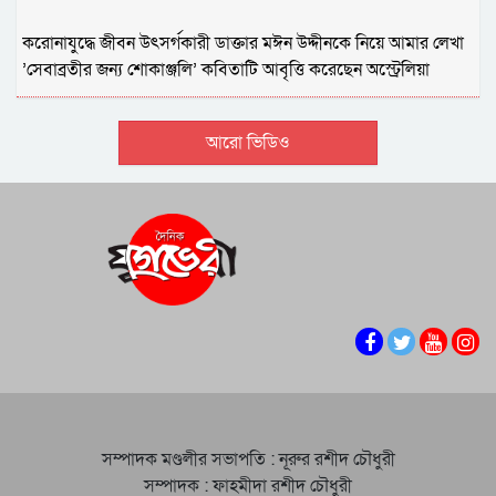
করােনাযুদ্ধে জীবন উৎসর্গকারী ডাক্তার মঈন উদ্দীনকে নিয়ে আমার লেখা
‌’সেবাব্রতীর জন্য শোকাঞ্জলি’ কবিতাটি আবৃত্তি করেছেন অস্ট্রেলিয়া
প্রবাসী প্রতিশ্রুতিশীল আবৃত্তি শিল্পী শ্রাবনী দাশ পুরকায়স্থ।
আরো ভিডিও
সম্পাদক মণ্ডলীর সভাপতি : নূরুর রশীদ চৌধুরী
সম্পাদক : ফাহমীদা রশীদ চৌধুরী