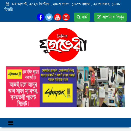
৮ই আগস্ট, ২০২৬ খ্রিস্টাব্দ
,
২৪শে শ্রাবণ, ১৪৩৩ বঙ্গাব্দ
,
২৫শে সফর, ১৪৪৮
হিজরি
সার্চ
আপনি ও লিখুন