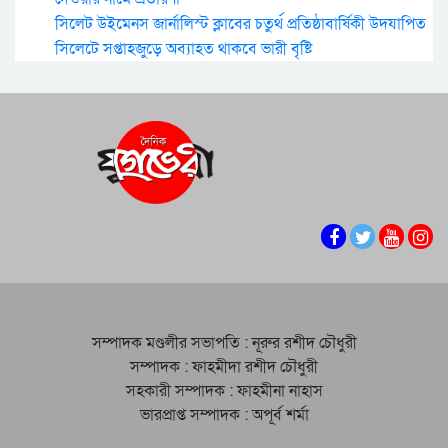
সিলেট উইমেনস জার্নালিস্ট ক্লাবের চতুর্থ প্রতিষ্ঠাবার্ষিকী উদযাপিত
সিলেটে সপ্তাহজুড়ে অব্যাহত থাকবে ভারী বৃষ্টি
সম্পাদক মণ্ডলীর সভাপতি : নূরুর রশীদ চৌধুরী
সম্পাদক : ফাহমীদা রশীদ চৌধুরী
সহকারী সম্পাদক : ফাহমীনা নাহাস
ভারপ্রাপ্ত সম্পাদক : অপূর্ব শর্মা