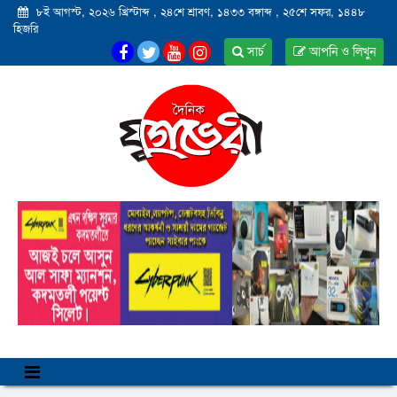
৮ই আগস্ট, ২০২৬ খ্রিস্টাব্দ
,
২৪শে শ্রাবণ, ১৪৩৩ বঙ্গাব্দ
,
২৫শে সফর, ১৪৪৮
হিজরি
সার্চ
আপনি ও লিখুন