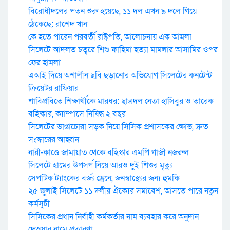
বিরোধীদলের পতন শুরু হয়েছে, ১১ দল এখন ৯ দলে গিয়ে
ঠেকেছে: রাশেদ খান
কে হতে পারেন পরবর্তী রাষ্ট্রপতি, আলোচনায় এক আমলা
সিলেটে আদলত চত্বরে শিশু ফাহিমা হত্যা মামলার আসামির ওপর
ফের হামলা
এআই দিয়ে অশালীন ছবি ছড়ানোর অভিযোগ সিলেটের কনটেন্ট
ক্রিয়েটর রাফিয়ার
শাবিপ্রবিতে শিক্ষার্থীকে মারধর: ছাত্রদল নেতা হাসিবুর ও তারেক
বহিষ্কার, ক্যাম্পাসে নিষিদ্ধ ২ বছর
সিলেটের ভাঙাচোরা সড়ক নিয়ে সিসিক প্রশাসকের ক্ষোভ, দ্রুত
সংস্কারের আহ্বান
নারী-কাণ্ডে জামায়াত থেকে বহিস্কার এমপি গাজী নজরুল
সিলেটে হামের উপসর্গ নিয়ে আরও দুই শিশুর মৃত্যু
সেপটিক ট্যাংকের বর্জ্য ড্রেনে, জনস্বাস্থ্যের জন্য হুমকি
২৫ জুলাই সিলেটে ১১ দলীয় ঐক্যের সমাবেশ, আসতে পারে নতুন
কর্মসুচী
সিসিকের প্রধান নির্বাহী কর্মকর্তার নাম ব্যবহার করে অনুদান
দেওয়ার নামে প্রতারণা