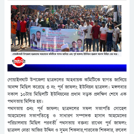
গোয়াইনঘাট উপজেলা ছাত্রদলের আহবায়ক কমিটিকে স্বাগত জানিয়ে
আনন্দ মিছিল করেছে ৩ নং পূর্ব জাফলং ইউনিয়ন ছাত্রদল। মঙ্গলবার
সকাল ১০টায় মিছিলটি ইউনিয়নের প্রধান সড়ক প্রদক্ষিণ শেষে এক
পথসভায় মিলিত হয়।
পথসভায় ৩নং পূর্ব জাফলং ছাত্রদলের সফল সভাপতি সোহেল
আহমেদের সভাপতিত্বে ও সাধারণ সম্পাদক হাসান আহমেদের
পরিচালনায় মিছিল পরবর্তী পথসভায় বক্তব্য রাখেন পুর্ব জাফলং
ছাত্রদল নেতা আজির উদ্দিন ও সুমন শিকদার,পারবেজ শিকদার, রুবেল