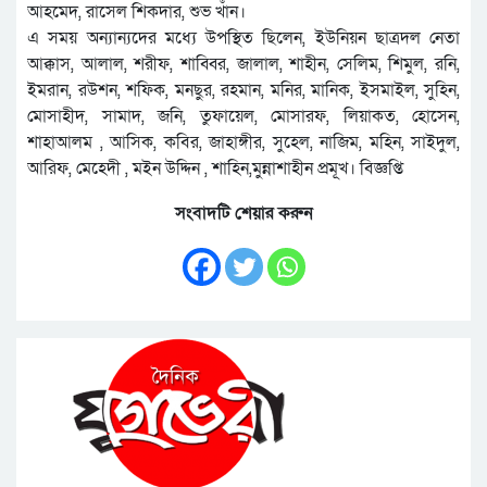
আহমেদ, রাসেল শিকদার, শুভ খাঁন।
এ সময় অন্যান্যদের মধ্যে উপস্থিত ছিলেন, ইউনিয়ন ছাত্রদল নেতা
আক্কাস, আলাল, শরীফ, শাব্বির, জালাল, শাহীন, সেলিম, শিমুল, রনি,
ইমরান, রউশন, শফিক, মনছুর, রহমান, মনির, মানিক, ইসমাইল, সুহিন,
মোসাহীদ, সামাদ, জনি, তুফায়েল, মোসারফ, লিয়াকত, হোসেন,
শাহাআলম , আসিক, কবির, জাহাঙ্গীর, সুহেল, নাজিম, মহিন, সাইদুল,
আরিফ, মেহেদী , মইন উদ্দিন , শাহিন,মুন্নাশাহীন প্রমূখ। বিজ্ঞপ্তি
সংবাদটি শেয়ার করুন